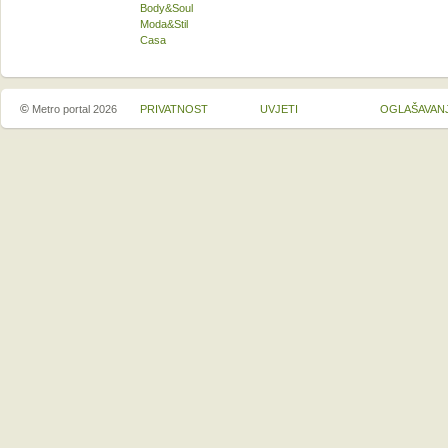
Body&Soul
Moda&Stil
Casa
©
Metro portal 2026
PRIVATNOST
UVJETI
OGLAŠAVAN