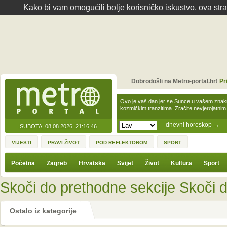
Kako bi vam omogućili bolje korisničko iskustvo, ova str
Dobrodošli na Metro-portal.hr!
Pr
Ovo je vaš dan jer se Sunce u vašem zna
kozmičkim tranzitima. Zračite nevjerojat
dnevni horoskop
→
SUBOTA, 08.08.2026.
21:16:46
VIJESTI
PRAVI ŽIVOT
POD REFLEKTOROM
SPORT
Početna
Zagreb
Hrvatska
Svijet
Život
Kultura
Sport
Skoči do prethodne sekcije
Skoči d
Ostalo iz kategorije