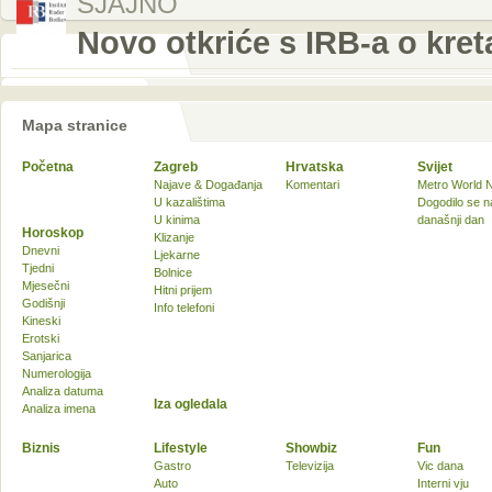
SJAJNO
Novo otkriće s IRB-a o kre
Mapa stranice
Početna
Zagreb
Hrvatska
Svijet
Najave & Događanja
Komentari
Metro World 
U kazalištima
Dogodilo se n
U kinima
današnji dan
Horoskop
Klizanje
Dnevni
Ljekarne
Tjedni
Bolnice
Mjesečni
Hitni prijem
Godišnji
Info telefoni
Kineski
Erotski
Sanjarica
Numerologija
Analiza datuma
Iza ogledala
Analiza imena
Biznis
Lifestyle
Showbiz
Fun
Gastro
Televizija
Vic dana
Auto
Interni vju