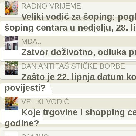
RADNO VRIJEME
Veliki vodič za šoping: pog
šoping centara u nedjelju, 28. l
MDA..
Zatvor doživotno, odluka p
DAN ANTIFAŠISTIČKE BORBE
Zašto je 22. lipnja datum k
povijesti?
VELIKI VODIČ
Koje trgovine i shopping cen
godine?