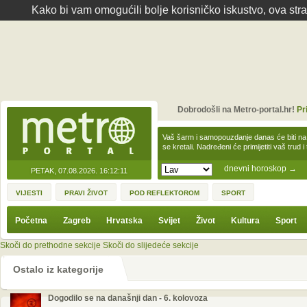
Kako bi vam omogućili bolje korisničko iskustvo, ova str
Dobrodošli na Metro-portal.hr!
Pr
Vaš šarm i samopouzdanje danas će biti na
se kretali. Nadređeni će primijetiti vaš trud 
dnevni horoskop
→
PETAK, 07.08.2026.
16:12:11
VIJESTI
PRAVI ŽIVOT
POD REFLEKTOROM
SPORT
Početna
Zagreb
Hrvatska
Svijet
Život
Kultura
Sport
Skoči do prethodne sekcije
Skoči do slijedeće sekcije
Ostalo iz kategorije
Dogodilo se na današnji dan - 6. kolovoza