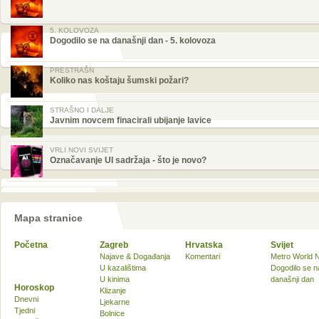
5. KOLOVOZA
Dogodilo se na današnji dan - 5. kolovoza
PRESTRAŠN
Koliko nas koštaju šumski požari?
STRAŠNO I DALJE
Javnim novcem finacirali ubijanje lavice
VRLI NOVI SVIJET
Označavanje UI sadržaja - što je novo?
Mapa stranice
Početna
Zagreb
Hrvatska
Svijet
Najave & Događanja
Komentari
Metro World 
U kazalištima
Dogodilo se n
U kinima
današnji dan
Horoskop
Klizanje
Dnevni
Ljekarne
Tjedni
Bolnice