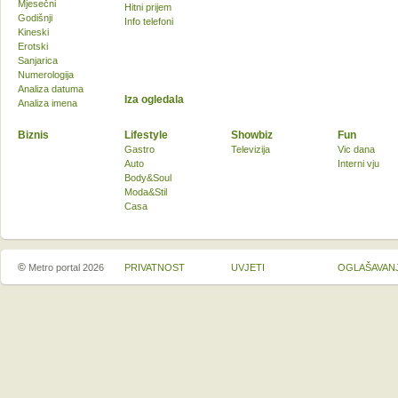
Mjesečni
Hitni prijem
Godišnji
Info telefoni
Kineski
Erotski
Sanjarica
Numerologija
Analiza datuma
Iza ogledala
Analiza imena
Biznis
Lifestyle
Showbiz
Fun
Gastro
Televizija
Vic dana
Auto
Interni vju
Body&Soul
Moda&Stil
Casa
©
Metro portal 2026
PRIVATNOST
UVJETI
OGLAŠAVAN