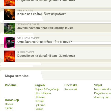
Dogodilo se na današnji dan - 5. kolovoza
PRESTRAŠN
Koliko nas koštaju šumski požari?
STRAŠNO I DALJE
Javnim novcem finacirali ubijanje lavice
VRLI NOVI SVIJET
Označavanje UI sadržaja - što je novo?
3. KOLOVOZA
Dogodilo se na današnji dan - 3. kolovoza
Mapa stranice
Početna
Zagreb
Hrvatska
Svijet
Najave & Događanja
Komentari
Metro World 
U kazalištima
Dogodilo se n
U kinima
današnji dan
Horoskop
Klizanje
Dnevni
Ljekarne
Tjedni
Bolnice