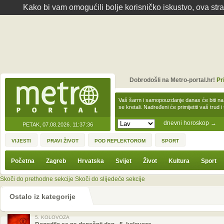
Kako bi vam omogućili bolje korisničko iskustvo, ova str
Dobrodošli na Metro-portal.hr!
Pr
Vaš šarm i samopouzdanje danas će biti na
se kretali. Nadređeni će primijetiti vaš trud 
dnevni horoskop
→
PETAK, 07.08.2026.
11:37:36
VIJESTI
PRAVI ŽIVOT
POD REFLEKTOROM
SPORT
Početna
Zagreb
Hrvatska
Svijet
Život
Kultura
Sport
Skoči do prethodne sekcije
Skoči do slijedeće sekcije
Ostalo iz kategorije
5. KOLOVOZA