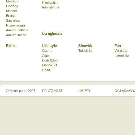
Mjesečni
Hitni prijem
Godišnji
Info telefoni
Kineski
Erotski
Sanjarica
Numerologija
Analiza datuma
Iza ogledala
Analiza imena
Biznis
Lifestyle
Showbiz
Fun
Gastro
Televizija
Vic dana
Auto
Interni vju
Body&Soul
Moda&Stil
Casa
©
Metro portal 2026
PRIVATNOST
UVJETI
OGLAŠAVAN