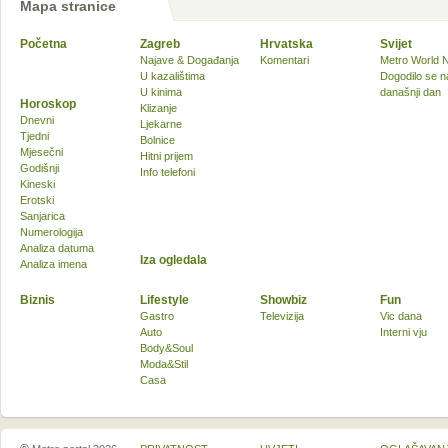
Mapa stranice
Početna
Zagreb
Hrvatska
Svijet
Najave & Događanja
Komentari
Metro World 
U kazalištima
Dogodilo se n
U kinima
današnji dan
Horoskop
Klizanje
Dnevni
Ljekarne
Tjedni
Bolnice
Mjesečni
Hitni prijem
Godišnji
Info telefoni
Kineski
Erotski
Sanjarica
Numerologija
Analiza datuma
Iza ogledala
Analiza imena
Biznis
Lifestyle
Showbiz
Fun
Gastro
Televizija
Vic dana
Auto
Interni vju
Body&Soul
Moda&Stil
Casa