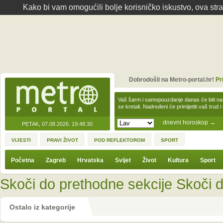
Kako bi vam omogućili bolje korisničko iskustvo, ova str
Dobrodošli na Metro-portal.hr!
Pr
Vaš šarm i samopouzdanje danas će biti na
se kretali. Nadređeni će primijetiti vaš trud 
dnevni horoskop
→
PETAK, 07.08.2026.
19:48:30
VIJESTI
PRAVI ŽIVOT
POD REFLEKTOROM
SPORT
Početna
Zagreb
Hrvatska
Svijet
Život
Kultura
Sport
Skoči do prethodne sekcije
Skoči d
Ostalo iz kategorije