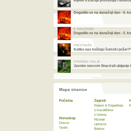
Rijeke u Europi presušuju i dose
Dogodilo se na današnji dan - 6. k
5. KOLOVOZA
Dogodilo se na današnji dan - 5. k
PRESTRAŠN
Koliko nas koštaju šumski požari?
STRAŠNO I DALJE
Javnim novcem finacirali ubijanje 
Mapa stranice
Početna
Zagreb
Najave & Događanja
K
U kazalištima
U kinima
Horoskop
Klizanje
Dnevni
Ljekarne
Tjedni
Bolnice