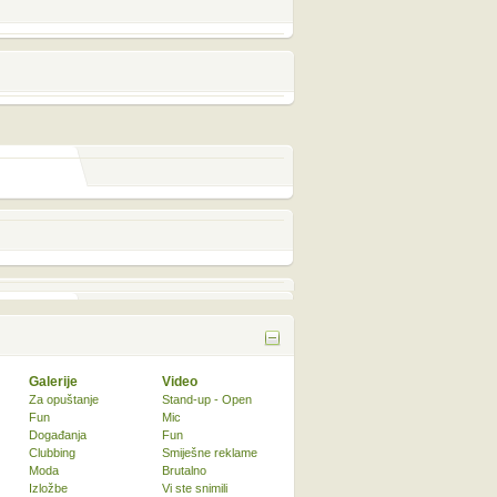
Galerije
Video
Za opuštanje
Stand-up - Open
Fun
Mic
Događanja
Fun
Clubbing
Smiješne reklame
Moda
Brutalno
Izložbe
Vi ste snimili