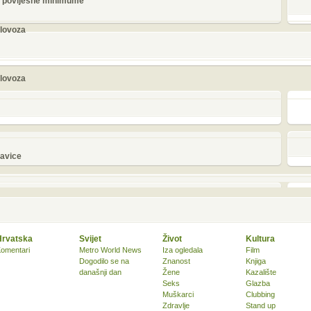
žu povijesne minimume
olovoza
olovoza
lavice
Hrvatska
Svijet
Život
Kultura
omentari
Metro World News
Iza ogledala
Film
Dogodilo se na
Znanost
Knjiga
današnji dan
Žene
Kazalište
Seks
Glazba
Muškarci
Clubbing
Zdravlje
Stand up