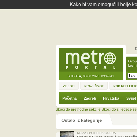
Kako bi vam omogućili bolje kor
D
Ovo j
kozmi
SUBOTA, 08.08.2026.
03:49:41
VIJESTI
PRAVI ŽIVOT
POD REFLEKT
Početna
Zagreb
Hrvatska
Svijet
Skoči do prethodne sekcije
Skoči do slijedeće se
Ostalo iz kategorije
KRIZA EPSKIH RAZMJERA