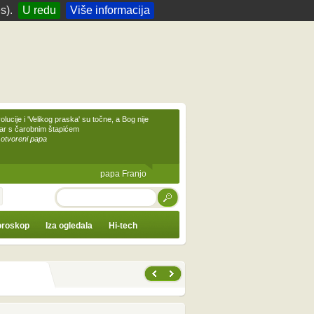
s).
U redu
Više informacija
olucije i 'Velikog praska' su točne, a Bog nije
čar s čarobnim štapićem
 otvoreni papa
papa Franjo
TRAŽI
roskop
Iza ogledala
Hi-tech