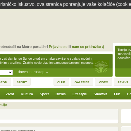
isničko iskustvo, ova stranica pohranjuje vaše kolačiće (cookie
obrodošli na Metro-portal.hr!
Prijavite se
ili
nam se pridružite :)
Teorije ev
'mađioni
neobično
e vaš dan jer se Sunce u vašem znaku savršeno spaja s moćnim
čkim tranzitima. Zračite nevjerojatnim samopouzdanjem i magnets…
dnevni horoskop
→
OROM
SPORT
CLUB
GALERIJE
VIDEO
ARHIVA
Život
Kultura
Sport
Biznis
Lifestyle
Showbiz
Fun
Ho
kcije
1
3