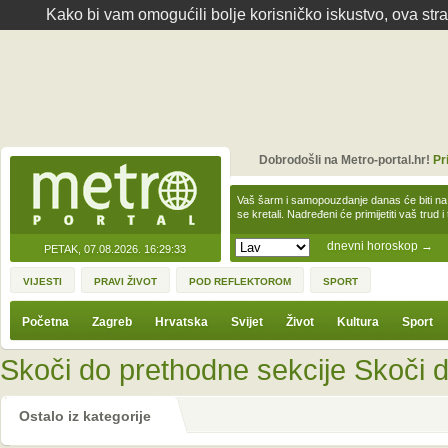
Kako bi vam omogućili bolje korisničko iskustvo, ova str
Dobrodošli na Metro-portal.hr!
Pr
Vaš šarm i samopouzdanje danas će biti na
se kretali. Nadređeni će primijetiti vaš trud 
dnevni horoskop
→
PETAK, 07.08.2026.
16:29:33
VIJESTI
PRAVI ŽIVOT
POD REFLEKTOROM
SPORT
Početna
Zagreb
Hrvatska
Svijet
Život
Kultura
Sport
Skoči do prethodne sekcije
Skoči d
Ostalo iz kategorije