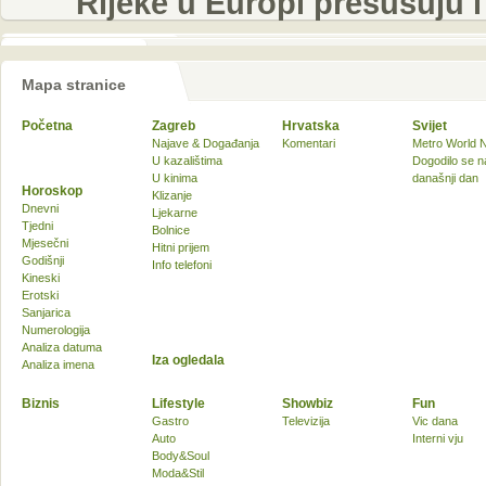
Rijeke u Europi presušuju
Mapa stranice
Početna
Zagreb
Hrvatska
Svijet
Najave & Događanja
Komentari
Metro World 
U kazalištima
Dogodilo se n
U kinima
današnji dan
Horoskop
Klizanje
Dnevni
Ljekarne
Tjedni
Bolnice
Mjesečni
Hitni prijem
Godišnji
Info telefoni
Kineski
Erotski
Sanjarica
Numerologija
Analiza datuma
Iza ogledala
Analiza imena
Biznis
Lifestyle
Showbiz
Fun
Gastro
Televizija
Vic dana
Auto
Interni vju
Body&Soul
Moda&Stil