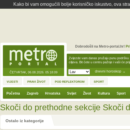
Kako bi vam omogućili bolje korisničko iskustvo, ova str
Dobrodošli na Metro-portal.hr!
Pr
Zvijezde vam danas pružaju punu podršku z
ciljeva. Bit ćete u centru pažnje i vaši će pr
dnevni horoskop
→
ČETVRTAK, 06.08.2026.
05:18:09
VIJESTI
PRAVI ŽIVOT
POD REFLEKTOROM
SPORT
Početna
Zagreb
Hrvatska
Svijet
Život
Kultura
Sport
Skoči do prethodne sekcije
Skoči d
Ostalo iz kategorije