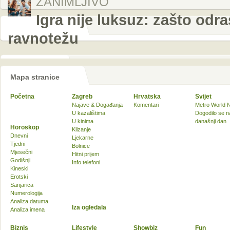
ZANIMLJIVO
Igra nije luksuz: zašto odr
ravnotežu
Mapa stranice
Početna
Zagreb
Hrvatska
Svijet
Najave & Događanja
Komentari
Metro World 
U kazalištima
Dogodilo se n
U kinima
današnji dan
Horoskop
Klizanje
Dnevni
Ljekarne
Tjedni
Bolnice
Mjesečni
Hitni prijem
Godišnji
Info telefoni
Kineski
Erotski
Sanjarica
Numerologija
Analiza datuma
Iza ogledala
Analiza imena
Biznis
Lifestyle
Showbiz
Fun