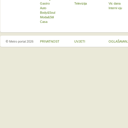
Gastro
Televizija
Vic dana
Auto
Interni vju
Body&Soul
Moda&Stil
Casa
©
Metro portal 2026
PRIVATNOST
UVJETI
OGLAŠAVAN