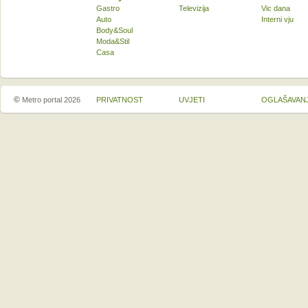
Gastro
Televizija
Vic dana
Auto
Interni vju
Body&Soul
Moda&Stil
Casa
©
Metro portal 2026
PRIVATNOST
UVJETI
OGLAŠAVAN