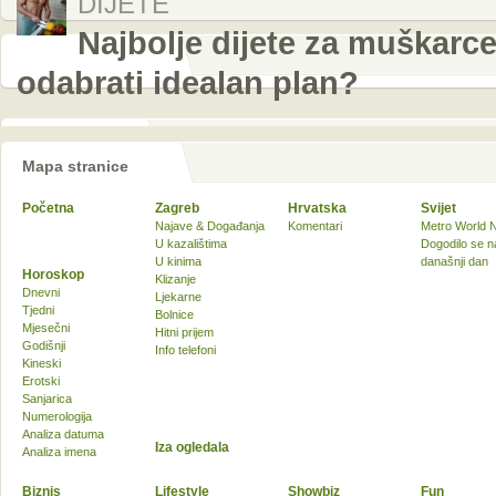
DIJETE
Najbolje dijete za muškarce:
odabrati idealan plan?
Mapa stranice
Početna
Zagreb
Hrvatska
Svijet
Najave & Događanja
Komentari
Metro World 
U kazalištima
Dogodilo se n
U kinima
današnji dan
Horoskop
Klizanje
Dnevni
Ljekarne
Tjedni
Bolnice
Mjesečni
Hitni prijem
Godišnji
Info telefoni
Kineski
Erotski
Sanjarica
Numerologija
Analiza datuma
Iza ogledala
Analiza imena
Biznis
Lifestyle
Showbiz
Fun