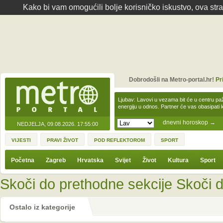
Kako bi vam omogućili bolje korisničko iskustvo, ova str
Dobrodošli na Metro-portal.hr!
Pr
Ljubav: Lavovi u vezama bit će u centru paž
energiju u odnos. Partner će vas obasipati
dnevni horoskop
→
NEDJELJA, 09.08.2026.
17:55:00
VIJESTI
PRAVI ŽIVOT
POD REFLEKTOROM
SPORT
Početna
Zagreb
Hrvatska
Svijet
Život
Kultura
Sport
Skoči do prethodne sekcije
Skoči d
Ostalo iz kategorije