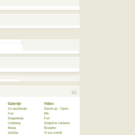
Galerije
Video
Za opuštanje
Stand-up - Open
Fun
Mic
Događanja
Fun
Clubbing
Smiješne reklame
Moda
Brutalno
Izložbe
Vi ste snimili