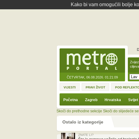
Kako bi vam omogućili bolje kor
D
Zvije
ciljev
ČETVRTAK, 06.08.2026.
01:21:09
VIJESTI
PRAVI ŽIVOT
POD REFLEKT
Početna
Zagreb
Hrvatska
Svijet
Skoči do prethodne sekcije
Skoči do slijedeće se
Ostalo iz kategorije
ZNATE LI?