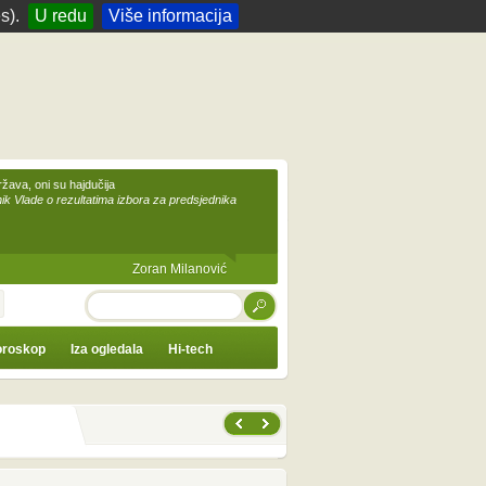
s).
U redu
Više informacija
žava, oni su hajdučija
ik Vlade o rezultatima izbora za predsjednika
Zoran Milanović
TRAŽI
roskop
Iza ogledala
Hi-tech