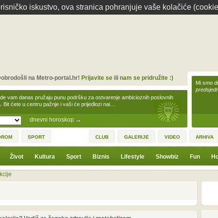
isničko iskustvo, ova stranica pohranjuje vaše kolačiće (cookie
obrodošli na Metro-portal.hr!
Prijavite se
ili
nam se pridružite :)
Mi smo dr
predsjedn
zde vam danas pružaju punu podršku za ostvarenje ambicioznih poslovnih
a. Bit ćete u centru pažnje i vaši će prijedlozi nai…
dnevni horoskop
→
OROM
SPORT
CLUB
GALERIJE
VIDEO
ARHIVA
Život
Kultura
Sport
Biznis
Lifestyle
Showbiz
Fun
Ho
kcije
1
3