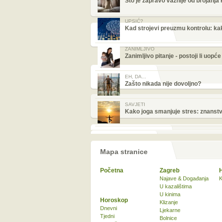
Što je zapravo važnije od brojanja
UPSIĆ?
Kad strojevi preuzmu kontrolu: kak
ZANIMLJIVO
Zanimljivo pitanje - postoji li uopć
EH, DA...
Zašto nikada nije dovoljno?
SAVJETI
Kako joga smanjuje stres: znans
Mapa stranice
Početna
Zagreb
Najave & Događanja
K
U kazalištima
U kinima
Horoskop
Klizanje
Dnevni
Ljekarne
Tjedni
Bolnice