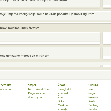
 kalorija? Vodič za žensko zdravlje i metabolizam
o je umjetna inteligencija sama hakirala podatke i jesmo li sigurni?
e pravi multitasking u životu?
tveno dokazane metode za miran um
Hrvatska
Svijet
Život
Kultura
omentari
Metro World News
Iza ogledala
Film
Dogodilo se na
Znanost
Knjiga
današnji dan
Žene
Kazalište
Seks
Glazba
Muškarci
Clubbing
Zdravlje
Stand up