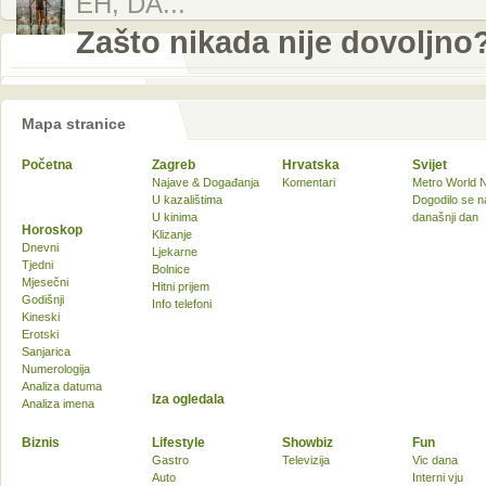
EH, DA...
Zašto nikada nije dovoljno
Mapa stranice
Početna
Zagreb
Hrvatska
Svijet
Najave & Događanja
Komentari
Metro World 
U kazalištima
Dogodilo se n
U kinima
današnji dan
Horoskop
Klizanje
Dnevni
Ljekarne
Tjedni
Bolnice
Mjesečni
Hitni prijem
Godišnji
Info telefoni
Kineski
Erotski
Sanjarica
Numerologija
Analiza datuma
Iza ogledala
Analiza imena
Biznis
Lifestyle
Showbiz
Fun
Gastro
Televizija
Vic dana
Auto
Interni vju