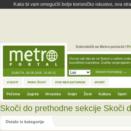
Kako bi vam omogućili bolje korisničko iskustvo, ova str
Dobrodošli na Metro-portal.hr!
Pr
Ovo je vaš dan jer se Sunce u vašem zna
kozmičkim tranzitima. Zračite nevjerojat
dnevni horoskop
→
SUBOTA, 08.08.2026.
10:40:31
VIJESTI
PRAVI ŽIVOT
POD REFLEKTOROM
SPORT
Početna
Zagreb
Hrvatska
Svijet
Život
Kultura
Sport
Skoči do prethodne sekcije
Skoči d
Ostalo iz kategorije