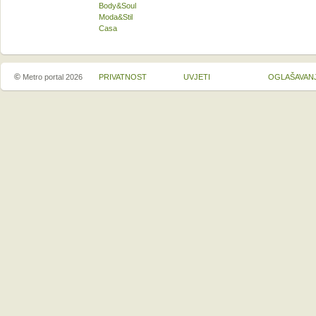
Body&Soul
Moda&Stil
Casa
©
Metro portal 2026
PRIVATNOST
UVJETI
OGLAŠAVAN