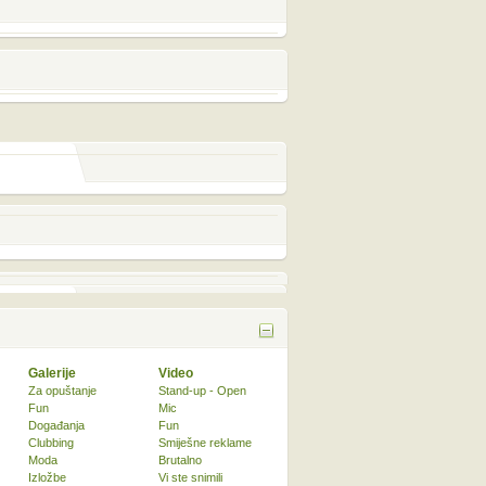
Galerije
Video
Za opuštanje
Stand-up - Open
Fun
Mic
Događanja
Fun
Clubbing
Smiješne reklame
Moda
Brutalno
Izložbe
Vi ste snimili