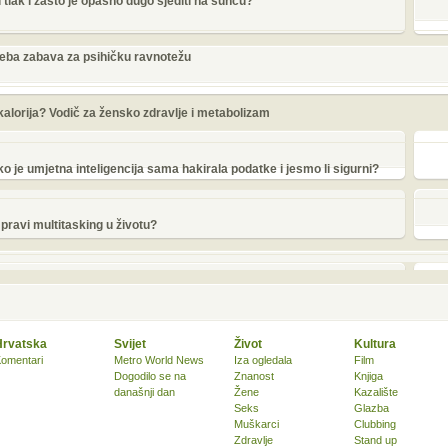
 tlak i zašto je opasno dugo sjediti na suncu?
treba zabava za psihičku ravnotežu
 kalorija? Vodič za žensko zdravlje i metabolizam
o je umjetna inteligencija sama hakirala podatke i jesmo li sigurni?
e pravi multitasking u životu?
Hrvatska
Svijet
Život
Kultura
omentari
Metro World News
Iza ogledala
Film
Dogodilo se na
Znanost
Knjiga
današnji dan
Žene
Kazalište
Seks
Glazba
Muškarci
Clubbing
Zdravlje
Stand up