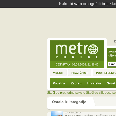
Kako bi vam omogućili bolje kor
D
Zvije
ciljev
ČETVRTAK, 06.08.2026.
21:38:02
VIJESTI
PRAVI ŽIVOT
POD REFLEKT
Početna
Zagreb
Hrvatska
Svijet
Skoči do prethodne sekcije
Skoči do slijedeće se
Ostalo iz kategorije
ZANIMLJIVO