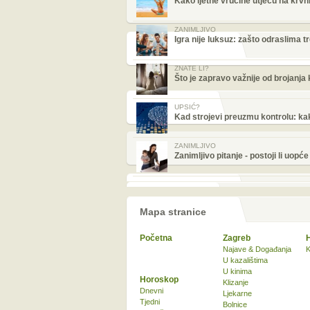
Kako ljetne vrućine utječu na krvni
ZANIMLJIVO
Igra nije luksuz: zašto odraslima 
ZNATE LI?
Što je zapravo važnije od brojanja
UPSIĆ?
Kad strojevi preuzmu kontrolu: kak
ZANIMLJIVO
Zanimljivo pitanje - postoji li uopć
Mapa stranice
Početna
Zagreb
Najave & Događanja
K
U kazalištima
U kinima
Horoskop
Klizanje
Dnevni
Ljekarne
Tjedni
Bolnice