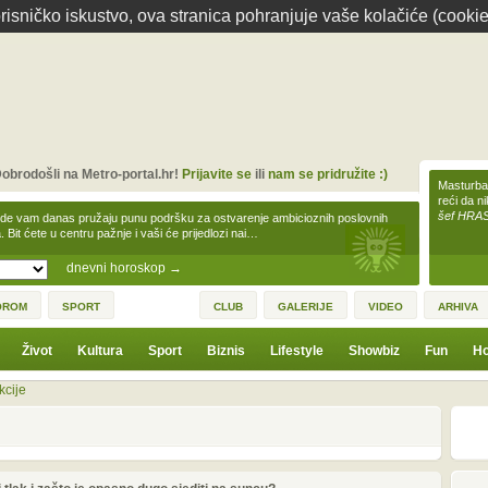
isničko iskustvo, ova stranica pohranjuje vaše kolačiće (cookie
obrodošli na Metro-portal.hr!
Prijavite se
ili
nam se pridružite :)
Masturbac
reći da n
šef HRA
zde vam danas pružaju punu podršku za ostvarenje ambicioznih poslovnih
a. Bit ćete u centru pažnje i vaši će prijedlozi nai…
dnevni horoskop
→
OROM
SPORT
CLUB
GALERIJE
VIDEO
ARHIVA
Život
Kultura
Sport
Biznis
Lifestyle
Showbiz
Fun
Ho
kcije
1
3