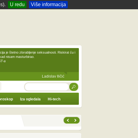
s).
U redu
Više informacija
ija je štetno zlorabljenje seksualnosti. Riskirat ću i
ikad nisam masturbirao.
ST-a
Ladislav Iličić
TRAŽI
roskop
Iza ogledala
Hi-tech