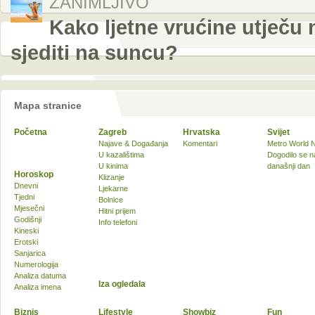
ZANIMLJIVO
Kako ljetne vrućine utječu 
sjediti na suncu?
Mapa stranice
Početna
Zagreb
Hrvatska
Svijet
Najave & Događanja
Komentari
Metro World 
U kazalištima
Dogodilo se n
U kinima
današnji dan
Horoskop
Klizanje
Dnevni
Ljekarne
Tjedni
Bolnice
Mjesečni
Hitni prijem
Godišnji
Info telefoni
Kineski
Erotski
Sanjarica
Numerologija
Analiza datuma
Iza ogledala
Analiza imena
Biznis
Lifestyle
Showbiz
Fun