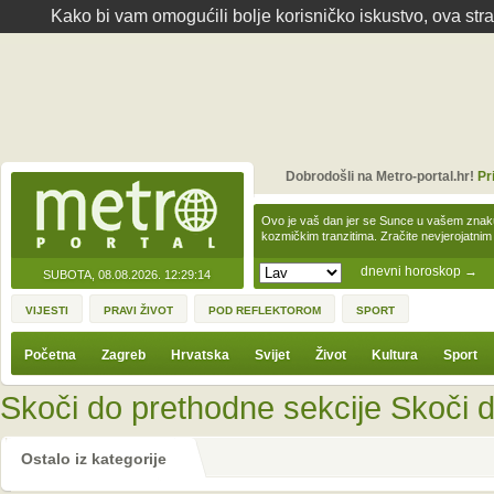
Kako bi vam omogućili bolje korisničko iskustvo, ova str
Dobrodošli na Metro-portal.hr!
Pr
Ovo je vaš dan jer se Sunce u vašem zna
kozmičkim tranzitima. Zračite nevjerojat
dnevni horoskop
→
SUBOTA, 08.08.2026.
12:29:14
VIJESTI
PRAVI ŽIVOT
POD REFLEKTOROM
SPORT
Početna
Zagreb
Hrvatska
Svijet
Život
Kultura
Sport
Skoči do prethodne sekcije
Skoči d
Ostalo iz kategorije