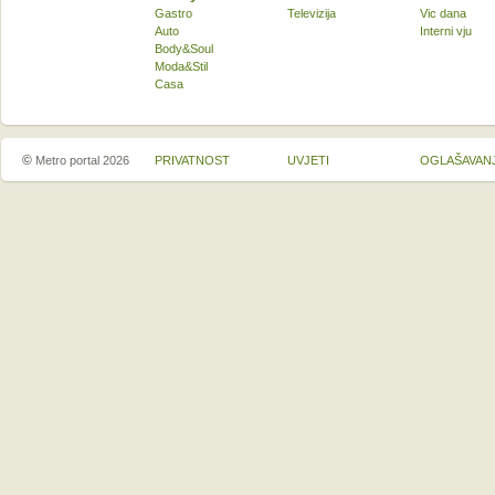
Gastro
Televizija
Vic dana
Auto
Interni vju
Body&Soul
Moda&Stil
Casa
©
Metro portal 2026
PRIVATNOST
UVJETI
OGLAŠAVAN