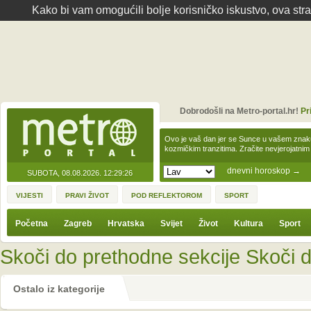
Kako bi vam omogućili bolje korisničko iskustvo, ova str
Dobrodošli na Metro-portal.hr!
Pr
Ovo je vaš dan jer se Sunce u vašem zna
kozmičkim tranzitima. Zračite nevjerojat
dnevni horoskop
→
SUBOTA, 08.08.2026.
12:29:26
VIJESTI
PRAVI ŽIVOT
POD REFLEKTOROM
SPORT
Početna
Zagreb
Hrvatska
Svijet
Život
Kultura
Sport
Skoči do prethodne sekcije
Skoči d
Ostalo iz kategorije