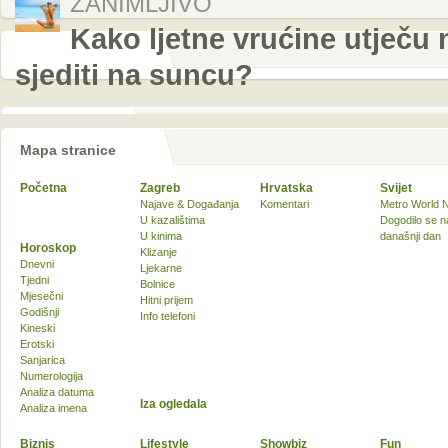
ZANIMLJIVO
Kako ljetne vrućine utječu 
sjediti na suncu?
Mapa stranice
Početna
Zagreb
Hrvatska
Svijet
Najave & Događanja
Komentari
Metro World 
U kazalištima
Dogodilo se n
U kinima
današnji dan
Horoskop
Klizanje
Dnevni
Ljekarne
Tjedni
Bolnice
Mjesečni
Hitni prijem
Godišnji
Info telefoni
Kineski
Erotski
Sanjarica
Numerologija
Analiza datuma
Iza ogledala
Analiza imena
Biznis
Lifestyle
Showbiz
Fun