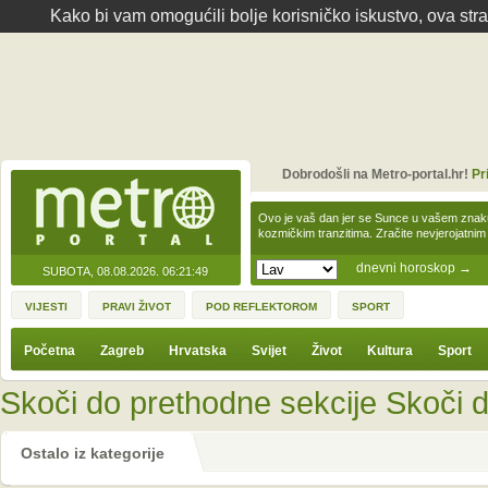
Kako bi vam omogućili bolje korisničko iskustvo, ova str
Dobrodošli na Metro-portal.hr!
Pr
Ovo je vaš dan jer se Sunce u vašem zna
kozmičkim tranzitima. Zračite nevjerojat
dnevni horoskop
→
SUBOTA, 08.08.2026.
06:21:49
VIJESTI
PRAVI ŽIVOT
POD REFLEKTOROM
SPORT
Početna
Zagreb
Hrvatska
Svijet
Život
Kultura
Sport
Skoči do prethodne sekcije
Skoči d
Ostalo iz kategorije