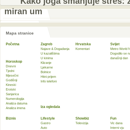
Kako joga smanjuje stres:
miran um
Mapa stranice
Početna
Zagreb
Hrvatska
Svijet
Najave & Događanja
Komentari
Metro World 
U kazalištima
Dogodilo se n
U kinima
današnji dan
Horoskop
Klizanje
Dnevni
Ljekarne
Tjedni
Bolnice
Mjesečni
Hitni prijem
Godišnji
Info telefoni
Kineski
Erotski
Sanjarica
Numerologija
Analiza datuma
Iza ogledala
Analiza imena
Biznis
Lifestyle
Showbiz
Fun
Gastro
Televizija
Vic dana
Auto
Interni vju