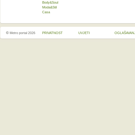
Body&Soul
Moda&Stil
Casa
©
Metro portal 2026
PRIVATNOST
UVJETI
OGLAŠAVAN