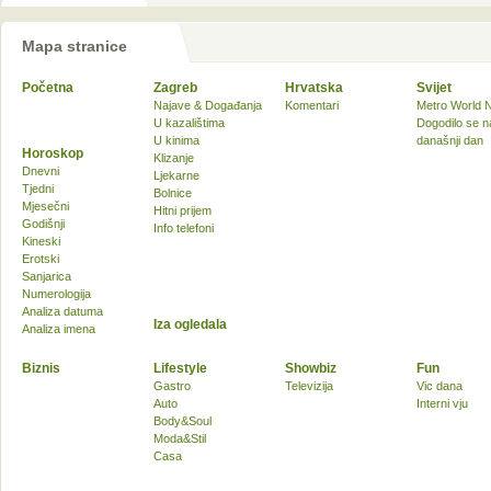
Mapa stranice
Početna
Zagreb
Hrvatska
Svijet
Najave & Događanja
Komentari
Metro World 
U kazalištima
Dogodilo se n
U kinima
današnji dan
Horoskop
Klizanje
Dnevni
Ljekarne
Tjedni
Bolnice
Mjesečni
Hitni prijem
Godišnji
Info telefoni
Kineski
Erotski
Sanjarica
Numerologija
Analiza datuma
Iza ogledala
Analiza imena
Biznis
Lifestyle
Showbiz
Fun
Gastro
Televizija
Vic dana
Auto
Interni vju
Body&Soul
Moda&Stil
Casa