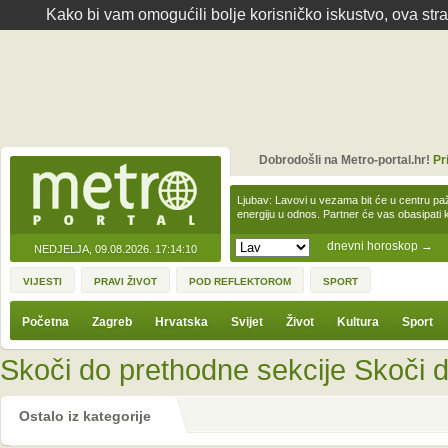
Kako bi vam omogućili bolje korisničko iskustvo, ova str
Dobrodošli na Metro-portal.hr!
Pr
Ljubav: Lavovi u vezama bit će u centru paž
energiju u odnos. Partner će vas obasipati
dnevni horoskop
→
NEDJELJA, 09.08.2026.
17:14:10
VIJESTI
PRAVI ŽIVOT
POD REFLEKTOROM
SPORT
Početna
Zagreb
Hrvatska
Svijet
Život
Kultura
Sport
Skoči do prethodne sekcije
Skoči d
Ostalo iz kategorije