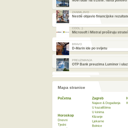
Novi udar na tržište: nafta ponovo
ZANIMLJIVO
Nestlé objavio financijske rezulta
COOL ;)
Microsoft i Mistral proširuju strat
BRAVO
D-Marin ide po svijetu
PREUZIMANJA
OTP Bank preuzima Luminor i ulazi 
Mapa stranice
Početna
Zagreb
Najave & Događanja
K
U kazalištima
U kinima
Horoskop
Klizanje
Dnevni
Ljekarne
Tjedni
Bolnice