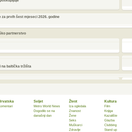
 poskupljuje
te za prvih šest mjeseci 2026. godine
eško partnerstvo
na baltička tržišta
Hrvatska
Svijet
Život
Kultura
omentari
Metro World News
Iza ogledala
Film
Dogodilo se na
Znanost
Knjiga
današnji dan
Žene
Kazalište
Seks
Glazba
Muškarci
Clubbing
Zdravlje
Stand up