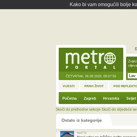
Kako bi vam omogućili bolje kor
D
Zvije
ciljev
ČETVRTAK, 06.08.2026.
09:07:56
VIJESTI
PRAVI ŽIVOT
POD REFLEKT
Početna
Zagreb
Hrvatska
Svijet
Skoči do prethodne sekcije
Skoči do slijedeće se
Ostalo iz kategorije
NAFTA