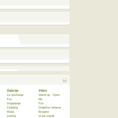
Galerije
Video
Za opuštanje
Stand-up - Open
Fun
Mic
Događanja
Fun
Clubbing
Smiješne reklame
Moda
Brutalno
Izložbe
Vi ste snimili