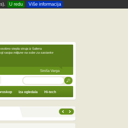
s).
U redu
Više informacija
 osobno stepla struja iz šaltera
koji rasipa milijune na sobe za sastanke
Siniša Varga
TRAŽI
roskop
Iza ogledala
Hi-tech