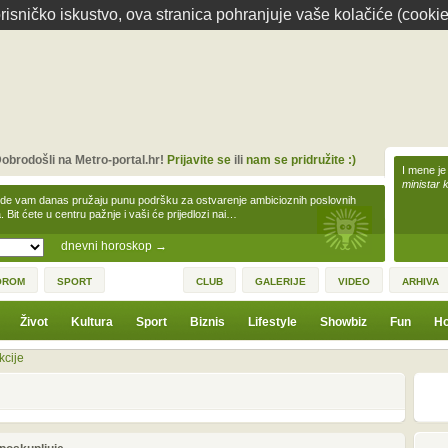
isničko iskustvo, ova stranica pohranjuje vaše kolačiće (cookie
obrodošli na Metro-portal.hr!
Prijavite se
ili
nam se pridružite :)
I mene je
ministar 
zde vam danas pružaju punu podršku za ostvarenje ambicioznih poslovnih
a. Bit ćete u centru pažnje i vaši će prijedlozi nai…
dnevni horoskop
→
OROM
SPORT
CLUB
GALERIJE
VIDEO
ARHIVA
Život
Kultura
Sport
Biznis
Lifestyle
Showbiz
Fun
Ho
kcije
1
3