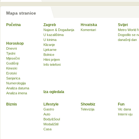
Mapa stranice
Početna
Zagreb
Hrvatska
Svijet
Najave & Događanja
Komentari
Metro World 
U kazalištima
Dogodilo se n
U kinima
današnji dan
Horoskop
Klizanje
Dnevni
Ljekarne
Tjedni
Bolnice
Mjesečni
Hitni prijem
Godišnji
Info telefoni
Kineski
Erotski
Sanjarica
Numerologija
Analiza datuma
Iza ogledala
Analiza imena
Biznis
Lifestyle
Showbiz
Fun
Gastro
Televizija
Vic dana
Auto
Interni vju
Body&Soul
Moda&Stil
Casa