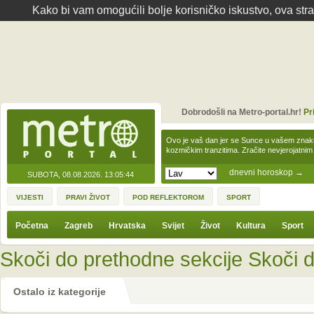
Kako bi vam omogućili bolje korisničko iskustvo, ova str
Dobrodošli na Metro-portal.hr!
Pr
Ovo je vaš dan jer se Sunce u vašem zna
kozmičkim tranzitima. Zračite nevjerojat
dnevni horoskop
→
SUBOTA, 08.08.2026.
13:05:44
VIJESTI
PRAVI ŽIVOT
POD REFLEKTOROM
SPORT
Početna
Zagreb
Hrvatska
Svijet
Život
Kultura
Sport
Skoči do prethodne sekcije
Skoči d
Ostalo iz kategorije