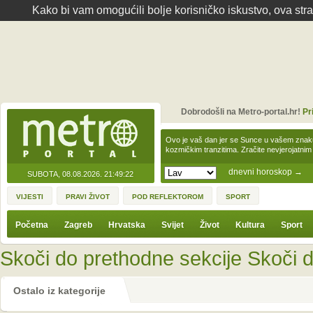
Kako bi vam omogućili bolje korisničko iskustvo, ova str
Dobrodošli na Metro-portal.hr!
Pr
Ovo je vaš dan jer se Sunce u vašem zna
kozmičkim tranzitima. Zračite nevjerojat
dnevni horoskop
→
SUBOTA, 08.08.2026.
21:49:22
VIJESTI
PRAVI ŽIVOT
POD REFLEKTOROM
SPORT
Početna
Zagreb
Hrvatska
Svijet
Život
Kultura
Sport
Skoči do prethodne sekcije
Skoči d
Ostalo iz kategorije