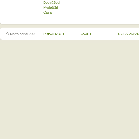
Body&Soul
Moda&Stil
Casa
©
Metro portal 2026
PRIVATNOST
UVJETI
OGLAŠAVAN