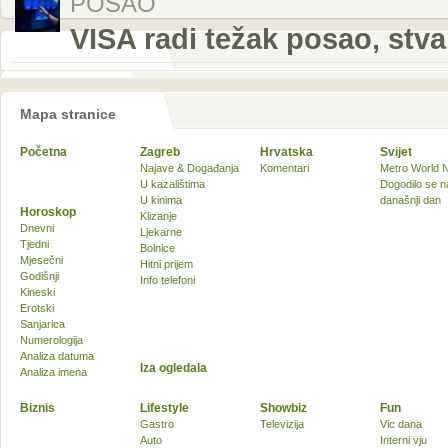
POSAO
VISA radi težak posao, stva
Mapa stranice
Početna
Zagreb
Hrvatska
Svijet
Najave & Događanja
Komentari
Metro World 
U kazalištima
Dogodilo se n
U kinima
današnji dan
Horoskop
Klizanje
Dnevni
Ljekarne
Tjedni
Bolnice
Mjesečni
Hitni prijem
Godišnji
Info telefoni
Kineski
Erotski
Sanjarica
Numerologija
Analiza datuma
Iza ogledala
Analiza imena
Biznis
Lifestyle
Showbiz
Fun
Gastro
Televizija
Vic dana
Auto
Interni vju