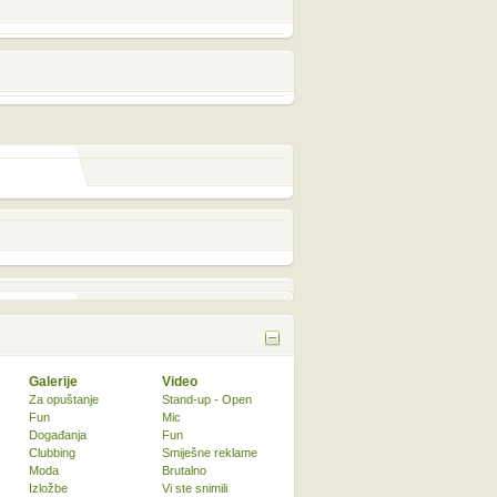
Galerije
Video
Za opuštanje
Stand-up - Open
Fun
Mic
Događanja
Fun
Clubbing
Smiješne reklame
Moda
Brutalno
Izložbe
Vi ste snimili