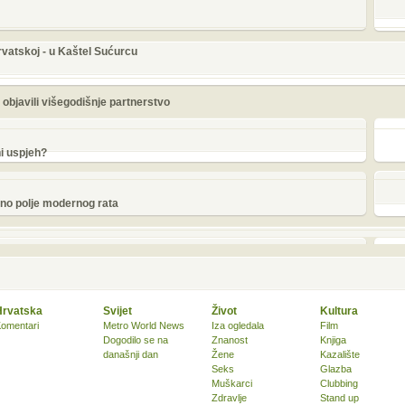
rvatskoj - u Kaštel Sućurcu
objavili višegodišnje partnerstvo
ni uspjeh?
jno polje modernog rata
Hrvatska
Svijet
Život
Kultura
omentari
Metro World News
Iza ogledala
Film
Dogodilo se na
Znanost
Knjiga
današnji dan
Žene
Kazalište
Seks
Glazba
Muškarci
Clubbing
Zdravlje
Stand up