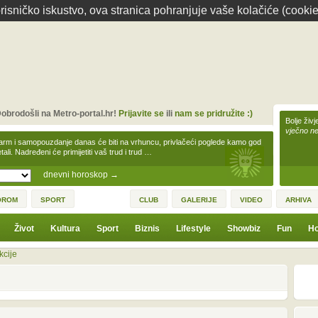
isničko iskustvo, ova stranica pohranjuje vaše kolačiće (cookie
obrodošli na Metro-portal.hr!
Prijavite se
ili
nam se pridružite :)
Bolje živj
vječno n
arm i samopouzdanje danas će biti na vrhuncu, privlačeći poglede kamo god
tali. Nadređeni će primijetiti vaš trud i trud …
dnevni horoskop
→
OROM
SPORT
CLUB
GALERIJE
VIDEO
ARHIVA
Život
Kultura
Sport
Biznis
Lifestyle
Showbiz
Fun
Ho
kcije
prethodno
2