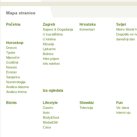
Mapa stranice
Početna
Zagreb
Hrvatska
Svijet
Najave & Događanja
Komentari
Metro World 
U kazalištima
Dogodilo se n
U kinima
današnji dan
Horoskop
Klizanje
Dnevni
Ljekarne
Tjedni
Bolnice
Mjesečni
Hitni prijem
Godišnji
Info telefoni
Kineski
Erotski
Sanjarica
Numerologija
Analiza datuma
Iza ogledala
Analiza imena
Biznis
Lifestyle
Showbiz
Fun
Gastro
Televizija
Vic dana
Auto
Interni vju
Body&Soul
Moda&Stil
Casa