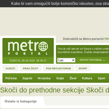
Kako bi vam omogućili bolje korisničko iskustvo, ova str
Dobrodošli na Metro-portal.hr!
Pr
Ovo je vaš dan jer se Sunce u vašem zna
kozmičkim tranzitima. Zračite nevjerojat
dnevni horoskop
→
SUBOTA, 08.08.2026.
08:36:37
VIJESTI
PRAVI ŽIVOT
POD REFLEKTOROM
SPORT
Početna
Zagreb
Hrvatska
Svijet
Život
Kultura
Sport
Skoči do prethodne sekcije
Skoči d
Ostalo iz kategorije