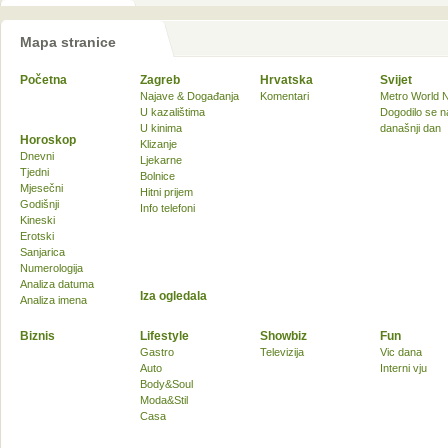
Mapa stranice
Početna
Zagreb
Hrvatska
Svijet
Najave & Događanja
Komentari
Metro World 
U kazalištima
Dogodilo se n
U kinima
današnji dan
Horoskop
Klizanje
Dnevni
Ljekarne
Tjedni
Bolnice
Mjesečni
Hitni prijem
Godišnji
Info telefoni
Kineski
Erotski
Sanjarica
Numerologija
Analiza datuma
Iza ogledala
Analiza imena
Biznis
Lifestyle
Showbiz
Fun
Gastro
Televizija
Vic dana
Auto
Interni vju
Body&Soul
Moda&Stil
Casa