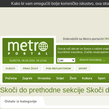
Kako bi vam omogućili bolje korisničko iskustvo, ova str
Dobrodošli na Metro-portal.hr!
Pr
Ovo je vaš dan jer se Sunce u vašem zna
kozmičkim tranzitima. Zračite nevjerojat
dnevni horoskop
→
SUBOTA, 08.08.2026.
09:13:56
VIJESTI
PRAVI ŽIVOT
POD REFLEKTOROM
SPORT
Početna
Zagreb
Hrvatska
Svijet
Život
Kultura
Sport
Skoči do prethodne sekcije
Skoči d
Ostalo iz kategorije