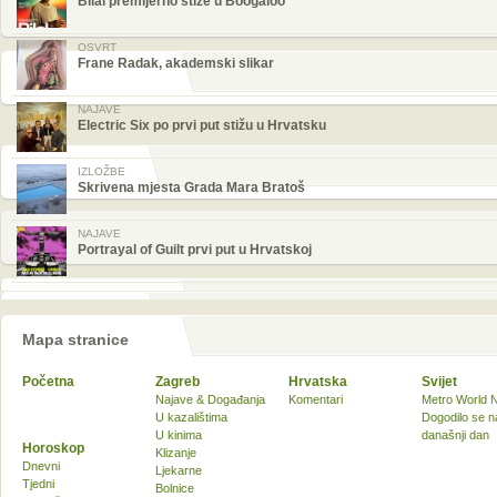
Bilal premijerno stiže u Boogaloo
OSVRT
Frane Radak, akademski slikar
NAJAVE
Electric Six po prvi put stižu u Hrvatsku
IZLOŽBE
Skrivena mjesta Grada Mara Bratoš
NAJAVE
Portrayal of Guilt prvi put u Hrvatskoj
Mapa stranice
Početna
Zagreb
Hrvatska
Svijet
Najave & Događanja
Komentari
Metro World 
U kazalištima
Dogodilo se n
U kinima
današnji dan
Horoskop
Klizanje
Dnevni
Ljekarne
Tjedni
Bolnice