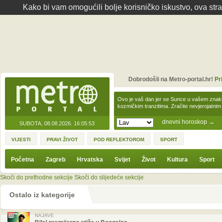
Kako bi vam omogućili bolje korisničko iskustvo, ova str
Dobrodošli na Metro-portal.hr!
Pr
Ovo je vaš dan jer se Sunce u vašem zna
kozmičkim tranzitima. Zračite nevjerojat
dnevni horoskop
→
SUBOTA, 08.08.2026.
16:05:53
VIJESTI
PRAVI ŽIVOT
POD REFLEKTOROM
SPORT
Početna
Zagreb
Hrvatska
Svijet
Život
Kultura
Sport
Skoči do prethodne sekcije
Skoči do slijedeće sekcije
Ostalo iz kategorije
NAJAVE