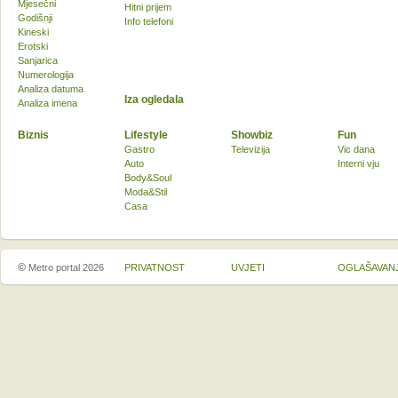
Mjesečni
Hitni prijem
Godišnji
Info telefoni
Kineski
Erotski
Sanjarica
Numerologija
Analiza datuma
Iza ogledala
Analiza imena
Biznis
Lifestyle
Showbiz
Fun
Gastro
Televizija
Vic dana
Auto
Interni vju
Body&Soul
Moda&Stil
Casa
©
Metro portal 2026
PRIVATNOST
UVJETI
OGLAŠAVAN