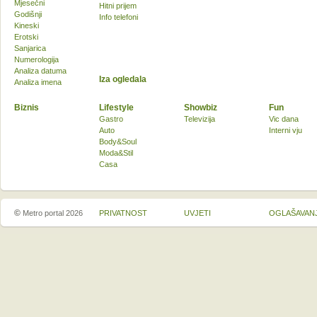
Mjesečni
Hitni prijem
Godišnji
Info telefoni
Kineski
Erotski
Sanjarica
Numerologija
Analiza datuma
Iza ogledala
Analiza imena
Biznis
Lifestyle
Showbiz
Fun
Gastro
Televizija
Vic dana
Auto
Interni vju
Body&Soul
Moda&Stil
Casa
©
Metro portal 2026
PRIVATNOST
UVJETI
OGLAŠAVAN