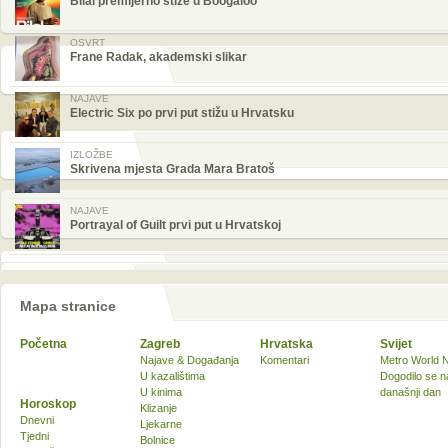
Bilal premijerno stiže u Boogaloo
OSVRT
Frane Radak, akademski slikar
NAJAVE
Electric Six po prvi put stižu u Hrvatsku
IZLOŽBE
Skrivena mjesta Grada Mara Bratoš
NAJAVE
Portrayal of Guilt prvi put u Hrvatskoj
Mapa stranice
Početna
Zagreb
Hrvatska
Svijet
Najave & Događanja
Komentari
Metro World 
U kazalištima
Dogodilo se n
U kinima
današnji dan
Horoskop
Klizanje
Dnevni
Ljekarne
Tjedni
Bolnice