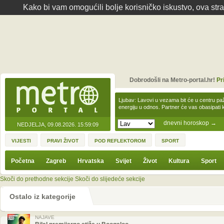
Kako bi vam omogućili bolje korisničko iskustvo, ova str
Dobrodošli na Metro-portal.hr!
Pr
Ljubav: Lavovi u vezama bit će u centru paž
energiju u odnos. Partner će vas obasipati
dnevni horoskop
→
NEDJELJA, 09.08.2026.
15:59:09
VIJESTI
PRAVI ŽIVOT
POD REFLEKTOROM
SPORT
Početna
Zagreb
Hrvatska
Svijet
Život
Kultura
Sport
Skoči do prethodne sekcije
Skoči do slijedeće sekcije
Ostalo iz kategorije
NAJAVE