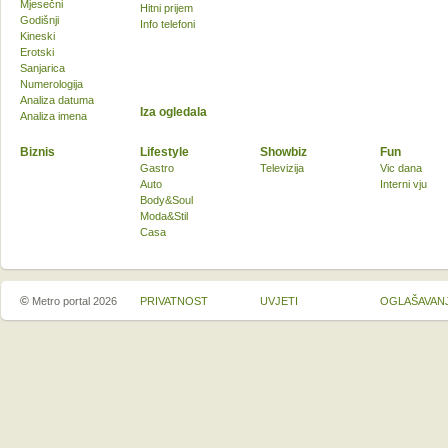
Mjesečni
Hitni prijem
Godišnji
Info telefoni
Kineski
Erotski
Sanjarica
Numerologija
Analiza datuma
Iza ogledala
Analiza imena
Biznis
Lifestyle
Showbiz
Fun
Gastro
Televizija
Vic dana
Auto
Interni vju
Body&Soul
Moda&Stil
Casa
©
Metro portal 2026
PRIVATNOST
UVJETI
OGLAŠAVAN