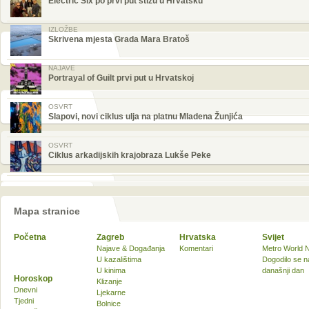
Electric Six po prvi put stižu u Hrvatsku
IZLOŽBE
Skrivena mjesta Grada Mara Bratoš
NAJAVE
Portrayal of Guilt prvi put u Hrvatskoj
OSVRT
Slapovi, novi ciklus ulja na platnu Mladena Žunjića
OSVRT
Ciklus arkadijskih krajobraza Lukše Peke
Mapa stranice
Početna
Zagreb
Hrvatska
Svijet
Najave & Događanja
Komentari
Metro World 
U kazalištima
Dogodilo se n
U kinima
današnji dan
Horoskop
Klizanje
Dnevni
Ljekarne
Tjedni
Bolnice