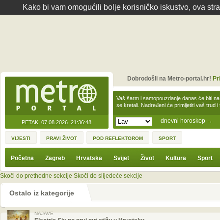
Kako bi vam omogućili bolje korisničko iskustvo, ova str
Dobrodošli na Metro-portal.hr!
Pr
Vaš šarm i samopouzdanje danas će biti na
se kretali. Nadređeni će primijetiti vaš trud 
dnevni horoskop
→
PETAK, 07.08.2026.
21:36:48
VIJESTI
PRAVI ŽIVOT
POD REFLEKTOROM
SPORT
Početna
Zagreb
Hrvatska
Svijet
Život
Kultura
Sport
Skoči do prethodne sekcije
Skoči do slijedeće sekcije
Ostalo iz kategorije
NAJAVE