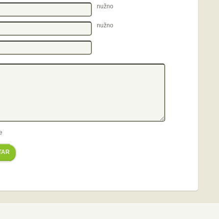
nužno
nužno
e
TAR