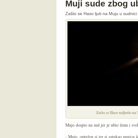
Muji sude zbog u
Zašto se Haso ljuti na Muju u sudnici
Zašto se Haso naljutio na
Mujo dospio na sud jer je ubio ženu i sv
- Mujo, optužen si jer si zatukao punicu 