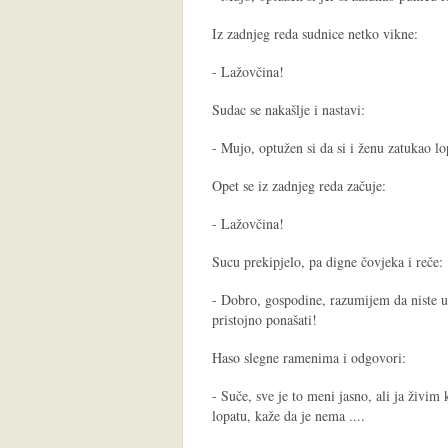
Iz zadnjeg reda sudnice netko vikne:
- Lažovčina!
Sudac se nakašlje i nastavi:
- Mujo, optužen si da si i ženu zatukao l
Opet se iz zadnjeg reda začuje:
- Lažovčina!
Sucu prekipjelo, pa digne čovjeka i reče:
- Dobro, gospodine, razumijem da niste u
pristojno ponašati!
Haso slegne ramenima i odgovori:
- Suče, sve je to meni jasno, ali ja živi
lopatu, kaže da je nema ....