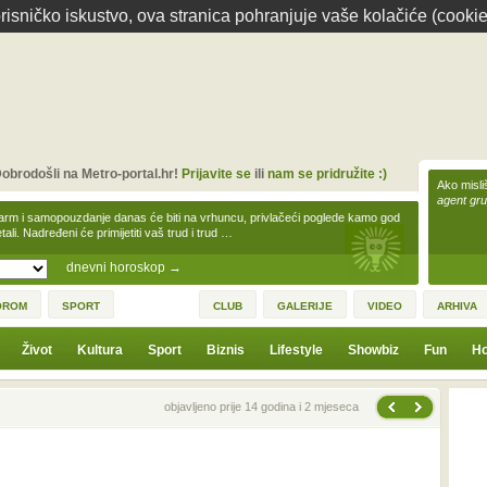
isničko iskustvo, ova stranica pohranjuje vaše kolačiće (cookie
obrodošli na Metro-portal.hr!
Prijavite se
ili
nam se pridružite :)
Ako misliš
agent gr
arm i samopouzdanje danas će biti na vrhuncu, privlačeći poglede kamo god
tali. Nadređeni će primijetiti vaš trud i trud …
dnevni horoskop
→
OROM
SPORT
CLUB
GALERIJE
VIDEO
ARHIVA
Život
Kultura
Sport
Biznis
Lifestyle
Showbiz
Fun
Ho
Sljedeća vijest
Prethodna vijest
objavljeno prije 14 godina i 2 mjeseca