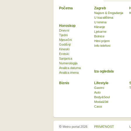
Početna
Zagreb
Najave & Događanja
K
U kazalištima
U kinima
Horoskop
Klizanje
Dnevni
Ljekarne
Tjedni
Bolnice
Mjesečni
Hitni prijem
Godišnji
Info telefoni
Kineski
Erotski
Sanjarica
Numerologija
Analiza datuma
Iza ogledala
Analiza imena
Biznis
Lifestyle
Gastro
T
Auto
Body&Soul
Moda&Stil
Casa
©
Metro portal 2026
PRIVATNOST