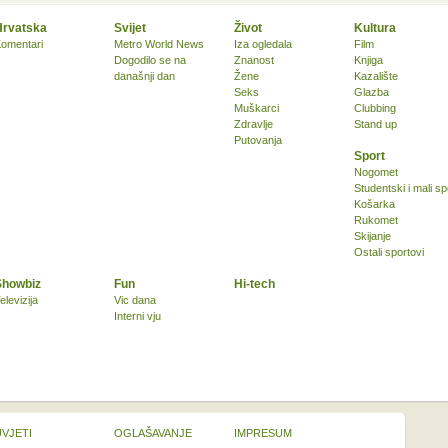
Hrvatska
Svijet
Život
Kultura
omentari
Metro World News
Iza ogledala
Film
Dogodilo se na
Znanost
Knjiga
današnji dan
Žene
Kazalište
Seks
Glazba
Muškarci
Clubbing
Zdravlje
Stand up
Putovanja
Sport
Nogomet
Studentski i mali sp
Košarka
Rukomet
Skijanje
Ostali sportovi
Showbiz
Fun
Hi-tech
elevizija
Vic dana
Interni vju
UVJETI
OGLAŠAVANJE
IMPRESUM