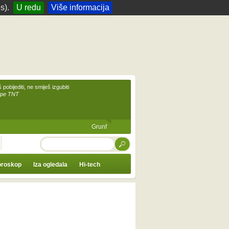
s).
U redu
Više informacija
 pobijediti, ne smiješ izgubiti
upe TNT
Grunf
TRAŽI
roskop
Iza ogledala
Hi-tech