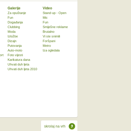
Galerije
Video
Za opuštanje
Stand-up - Open
Fun
Mic
Događanja
Fun
Clubbing
Smiješne reklame
Moda
Brutalno
Izložbe
Vi ste snimili
Dizajn
Foršpani
Putovanja
Metro
Auto-moto
Iza ogledala
ort
Foto vijesti
Karikatura dana
Uhvati duh ljeta
Uhvati duh ljeta 2010
skrolaj na vrh