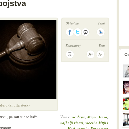
bojstva
Objavi na
Print
Komentiraj
Font
prethodno
2
Os
 Muju (Shutterstock)
ekrvu, pa mu sudac kaže:
Više o
,
,
vic dana
Mujo i Haso
,
najbolji vicevi
vicevi o Muji i
lopatom!
,
Hasi
vicevi o Bosancima