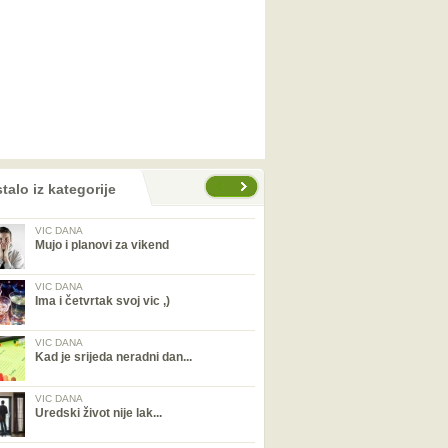
talo iz kategorije
VIC DANA
Mujo i planovi za vikend
VIC DANA
Ima i četvrtak svoj vic ,)
VIC DANA
Kad je srijeda neradni dan...
VIC DANA
Uredski život nije lak...