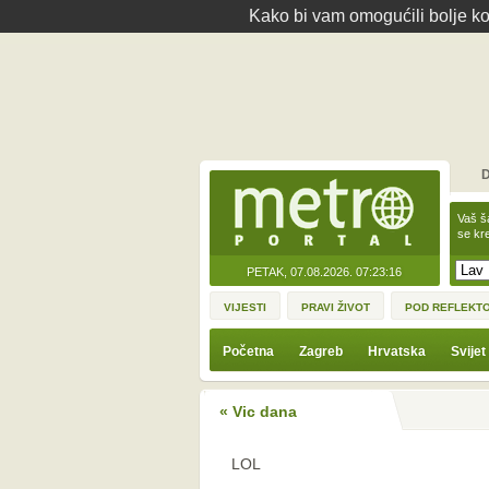
Kako bi vam omogućili bolje kor
D
Vaš š
se kre
PETAK, 07.08.2026.
07:23:16
VIJESTI
PRAVI ŽIVOT
POD REFLEKT
Početna
Zagreb
Hrvatska
Svijet
« Vic dana
LOL