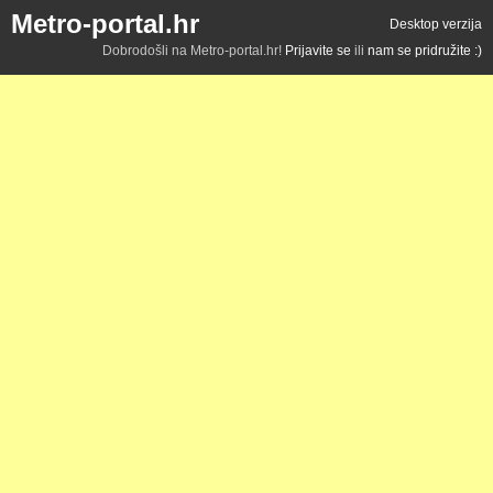
Metro-portal.hr
Desktop verzija
Dobrodošli na Metro-portal.hr!
Prijavite se
ili
nam se pridružite :)