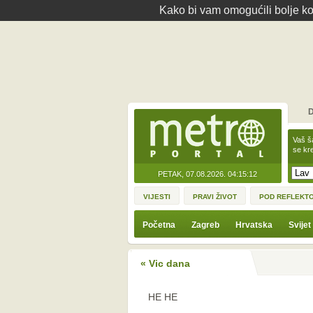
Kako bi vam omogućili bolje kor
D
Vaš š
se kre
PETAK, 07.08.2026.
04:15:12
VIJESTI
PRAVI ŽIVOT
POD REFLEKT
Početna
Zagreb
Hrvatska
Svijet
« Vic dana
HE HE