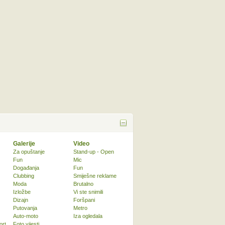
Galerije
Video
Za opuštanje
Stand-up - Open
Fun
Mic
Događanja
Fun
Clubbing
Smiješne reklame
Moda
Brutalno
Izložbe
Vi ste snimili
Dizajn
Foršpani
Putovanja
Metro
Auto-moto
Iza ogledala
ort
Foto vijesti