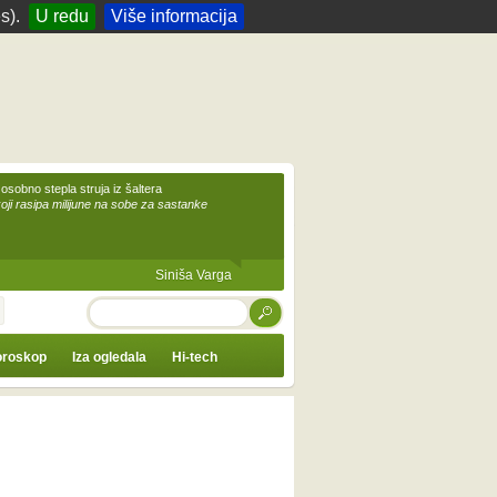
s).
U redu
Više informacija
 osobno stepla struja iz šaltera
koji rasipa milijune na sobe za sastanke
Siniša Varga
TRAŽI
roskop
Iza ogledala
Hi-tech