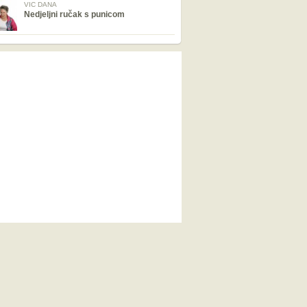
VIC DANA
Nedjeljni ručak s punicom