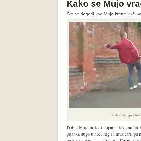
Kako se Mujo vraća
Što se dogodi kad Mujo krene kući n
Kakav Mujo ide ku
Dobio Mujo na lotu i upao u lokalnu birti
pijanka dugo u noć, stigli i muzičari, pa
birtije i krene kući, a za njim Cigani svira