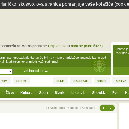
isničko iskustvo, ova stranica pohranjuje vaše kolačiće (cookie
obrodošli na Metro-portal.hr!
Prijavite se
ili
nam se pridružite :)
I mene je
ministar 
arm i samopouzdanje danas će biti na vrhuncu, privlačeći poglede kamo god
tali. Nadređeni će primijetiti vaš trud i trud …
dnevni horoskop
→
OROM
SPORT
CLUB
GALERIJE
VIDEO
ARHIVA
Život
Kultura
Sport
Biznis
Lifestyle
Showbiz
Fun
Ho
Sljedeća vijest
Prethodna vijest
objavljeno prije 13 godina i 5 mjeseci