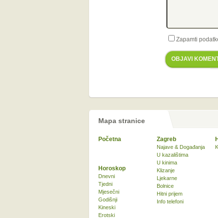
Zapamti podatk
OBJAVI KOMEN
Mapa stranice
Početna
Zagreb
Najave & Događanja
K
U kazalištima
U kinima
Horoskop
Klizanje
Dnevni
Ljekarne
Tjedni
Bolnice
Mjesečni
Hitni prijem
Godišnji
Info telefoni
Kineski
Erotski