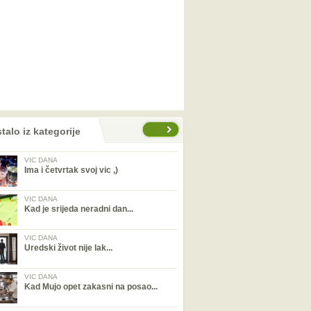
talo iz kategorije
VIC DANA
Ima i četvrtak svoj vic ,)
VIC DANA
Kad je srijeda neradni dan...
VIC DANA
Uredski život nije lak...
VIC DANA
Kad Mujo opet zakasni na posao...