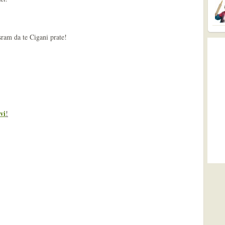
 sram da te Cigani prate!
vi
!