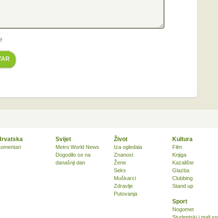
e
TAR
Hrvatska
Svijet
Život
Kultura
omentari
Metro World News
Iza ogledala
Film
Dogodilo se na
Znanost
Knjiga
današnji dan
Žene
Kazalište
Seks
Glazba
Muškarci
Clubbing
Zdravlje
Stand up
Putovanja
Sport
Nogomet
Studentski i mali sp