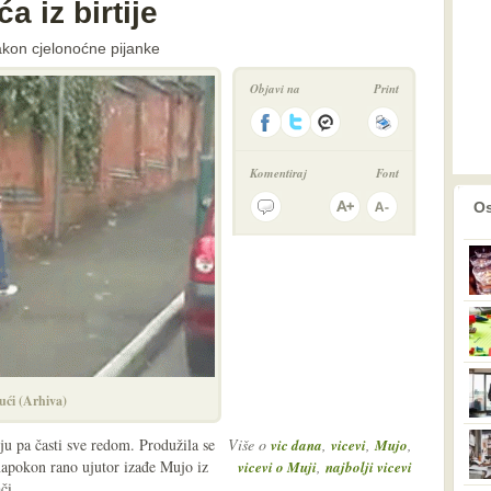
 iz birtije
akon cjelonoćne pijanke
Objavi na
Print
Komentiraj
Font
prethodno
2
Os
ći (Arhiva)
ju pa časti sve redom. Produžila se
Više o
,
,
,
vic dana
vicevi
Mujo
 napokon rano ujutor izađe Mujo iz
,
vicevi o Muji
najbolji vicevi
či.