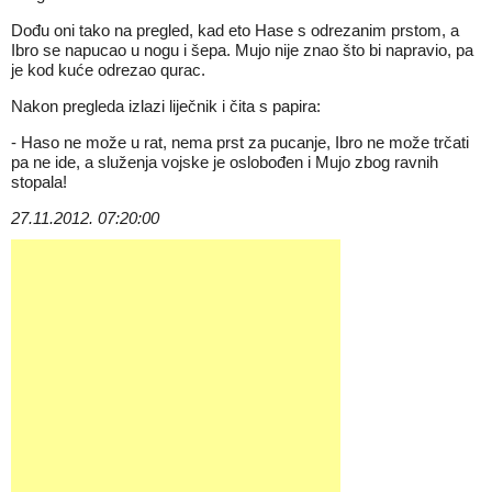
Dođu oni tako na pregled, kad eto Hase s odrezanim prstom, a
Ibro se napucao u nogu i šepa. Mujo nije znao što bi napravio, pa
je kod kuće odrezao qurac.
Nakon pregleda izlazi liječnik i čita s papira:
- Haso ne može u rat, nema prst za pucanje, Ibro ne može trčati
pa ne ide, a služenja vojske je oslobođen i Mujo zbog ravnih
stopala!
27.11.2012. 07:20:00