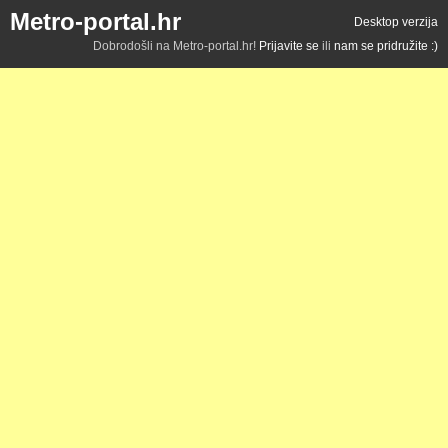
Metro-portal.hr
Desktop verzija
Dobrodošli na Metro-portal.hr!
Prijavite se
ili
nam se pridružite :)