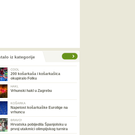
talo iz kategorije
COOL
200 košarkaša i košarkašica
okupiralo Folku
HAKL
Vrhunski hakl u Zagrebu
KOŠARKA
Napetost košarkaške Eurolige na
vrhuncu
BRAVO!
Hrvatska pobijedila Španjolsku u
prvoj utakmici olimpijskog turnira