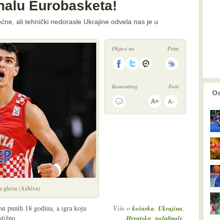
inalu Eurobasketa!
oćne, ali tehnički nedorasle Ukrajine odvela nas je u
Objavi na
Print
Komentiraj
Font
prethodno
2
Os
a glavu (Arhiva)
on punih 18 godina, a igra koju
Više o
,
,
košarka
Ukrajina
stižno.
,
,
Hrvatska
polufinale