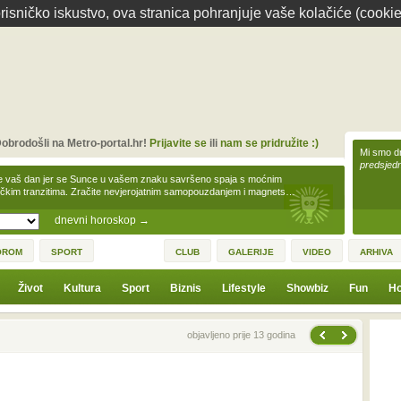
isničko iskustvo, ova stranica pohranjuje vaše kolačiće (cookie
obrodošli na Metro-portal.hr!
Prijavite se
ili
nam se pridružite :)
Mi smo dr
predsjedn
e vaš dan jer se Sunce u vašem znaku savršeno spaja s moćnim
čkim tranzitima. Zračite nevjerojatnim samopouzdanjem i magnets…
dnevni horoskop
→
OROM
SPORT
CLUB
GALERIJE
VIDEO
ARHIVA
Život
Kultura
Sport
Biznis
Lifestyle
Showbiz
Fun
Ho
Sljedeća vijest
Prethodna vijest
objavljeno prije 13 godina