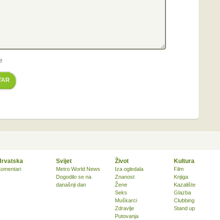
e
TAR
Hrvatska
Svijet
Život
Kultura
omentari
Metro World News
Iza ogledala
Film
Dogodilo se na
Znanost
Knjiga
današnji dan
Žene
Kazalište
Seks
Glazba
Muškarci
Clubbing
Zdravlje
Stand up
Putovanja