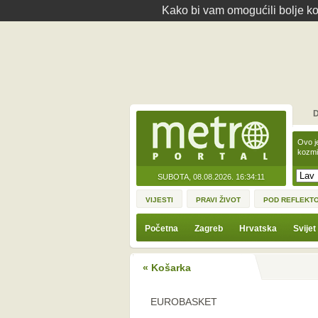
Kako bi vam omogućili bolje kor
D
Ovo j
kozmi
SUBOTA, 08.08.2026.
16:34:11
VIJESTI
PRAVI ŽIVOT
POD REFLEKT
Početna
Zagreb
Hrvatska
Svijet
« Košarka
EUROBASKET