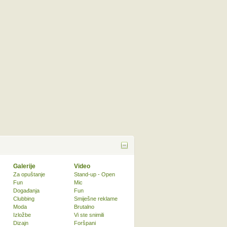
Galerije
Video
Za opuštanje
Stand-up - Open
Fun
Mic
Događanja
Fun
Clubbing
Smiješne reklame
Moda
Brutalno
Izložbe
Vi ste snimili
Dizajn
Foršpani