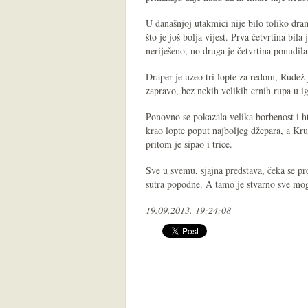
U današnjoj utakmici nije bilo toliko dram
što je još bolja vijest. Prva četvrtina bila
neriješeno, no druga je četvrtina ponudil
Draper je uzeo tri lopte za redom, Rudež j
zapravo, bez nekih velikih crnih rupa u i
Ponovno se pokazala velika borbenost i h
krao lopte poput najboljeg džepara, a Kr
pritom je sipao i trice.
Sve u svemu, sjajna predstava, čeka se pro
sutra popodne. A tamo je stvarno sve mog
19.09.2013. 19:24:08