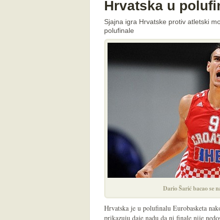
Hrvatska u poluf
Sjajna igra Hrvatske protiv atletski m
polufinale
Dario Šarić bacao se n
Hrvatska je u polufinalu Eurobasketa nak
prikazuju daje nadu da ni finale nije nedo