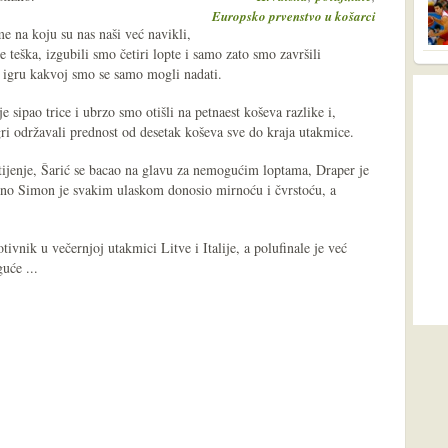
Europsko prvenstvo u košarci
e na koju su nas naši već navikli,
 je teška, izgubili smo četiri lopte i samo zato smo završili
a igru kakvoj smo se samo mogli nadati.
e sipao trice i ubrzo smo otišli na petnaest koševa razlike i,
gri održavali prednost od desetak koševa sve do kraja utakmice.
tijenje, Šarić se bacao na glavu za nemogućim loptama, Draper je
uno Simon je svakim ulaskom donosio mirnoću i čvrstoću, a
tivnik u večernjoj utakmici Litve i Italije, a polufinale je već
uće ...