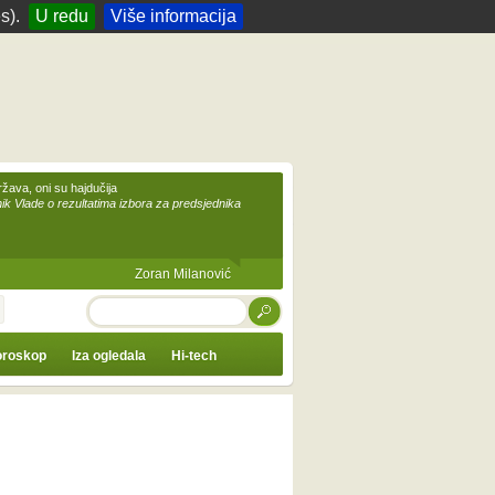
s).
U redu
Više informacija
žava, oni su hajdučija
ik Vlade o rezultatima izbora za predsjednika
Zoran Milanović
TRAŽI
roskop
Iza ogledala
Hi-tech