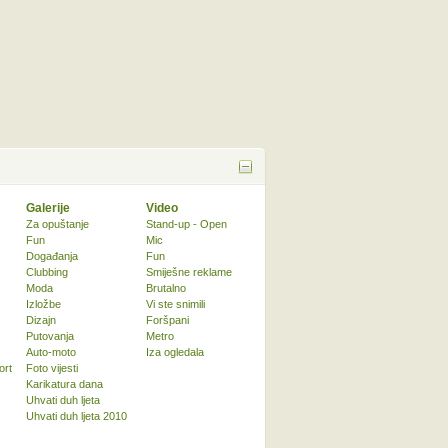
Galerije
Video
Za opuštanje
Stand-up - Open
Fun
Mic
Događanja
Fun
Clubbing
Smiješne reklame
Moda
Brutalno
Izložbe
Vi ste snimili
Dizajn
Foršpani
Putovanja
Metro
Auto-moto
Iza ogledala
ort
Foto vijesti
Karikatura dana
Uhvati duh ljeta
Uhvati duh ljeta 2010