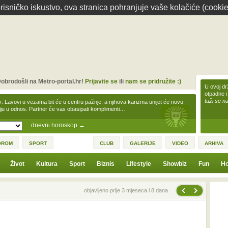
isničko iskustvo, ova stranica pohranjuje vaše kolačiće (cookie
obrodošli na Metro-portal.hr!
Prijavite se
ili
nam se pridružite :)
U ovoj dr
otpadne i
tuži se na
v: Lavovi u vezama bit će u centru pažnje, a njihova karizma unijet će novu
iju u odnos. Partner će vas obasipati komplimenti…
dnevni horoskop
→
OROM
SPORT
CLUB
GALERIJE
VIDEO
ARHIVA
Život
Kultura
Sport
Biznis
Lifestyle
Showbiz
Fun
Ho
Sljedeća vijest
Prethodna vijest
objavljeno prije 3 mjeseca i 8 dana