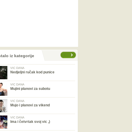
talo iz kategorije
VIC DANA
Nedjeljni ručak kod punice
VIC DANA
Mujini planovi za subotu
VIC DANA
Mujo i planovi za vikend
VIC DANA
Ima i četvrtak svoj vic ,)