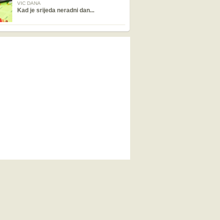
VIC DANA
Kad je srijeda neradni dan...