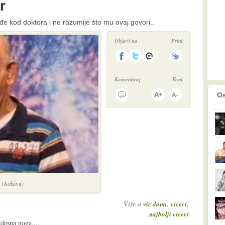
r
đe kod doktora i ne razumije što mu ovaj govori..
Objavi na
Print
Komentiraj
Font
prethodno
2
Os
. (Arhiva)
Više o
,
,
vic dana
vicevi
najbolji vicevi
desna noga....