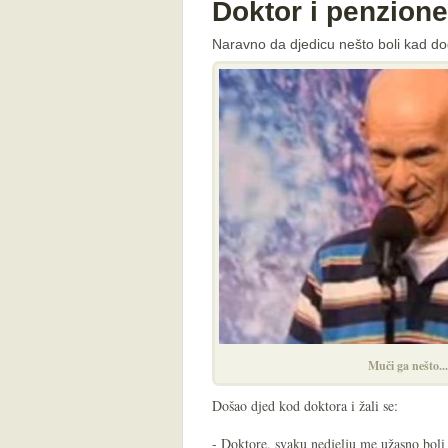
Doktor i penzione
Naravno da djedicu nešto boli kad do
Muči ga nešto..
Došao djed kod doktora i žali se:
- Doktore, svaku nedjelju me užasno boli 