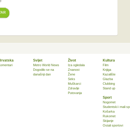
e
TAR
Hrvatska
Svijet
Život
Kultura
omentari
Metro World News
Iza ogledala
Film
Dogodilo se na
Znanost
Knjiga
današnji dan
Žene
Kazalište
Seks
Glazba
Muškarci
Clubbing
Zdravlje
Stand up
Putovanja
Sport
Nogomet
Studentski i mali sp
Košarka
Rukomet
Skijanje
Ostali sportovi