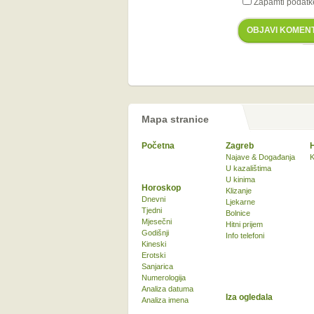
Zapamti podatk
OBJAVI KOMEN
Mapa stranice
Početna
Zagreb
Najave & Događanja
K
U kazalištima
U kinima
Horoskop
Klizanje
Dnevni
Ljekarne
Tjedni
Bolnice
Mjesečni
Hitni prijem
Godišnji
Info telefoni
Kineski
Erotski
Sanjarica
Numerologija
Analiza datuma
Iza ogledala
Analiza imena