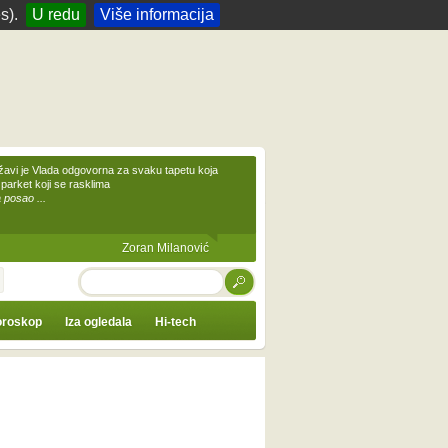
s).
U redu
Više informacija
žavi je Vlada odgovorna za svaku tapetu koja
 parket koji se rasklima
 posao ...
Zoran Milanović
TRAŽI
roskop
Iza ogledala
Hi-tech