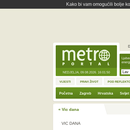
Kako bi vam omogućili bolje kor
D
Ljuba
energ
NEDJELJA, 09.08.2026.
16:01:50
VIJESTI
PRAVI ŽIVOT
POD REFLEKT
Početna
Zagreb
Hrvatska
Svijet
« Vic dana
VIC DANA