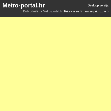
Metro-portal.hr
Desktop verzija
Dobrodošli na Metro-portal.hr!
Prijavite se
ili
nam se pridružite :)