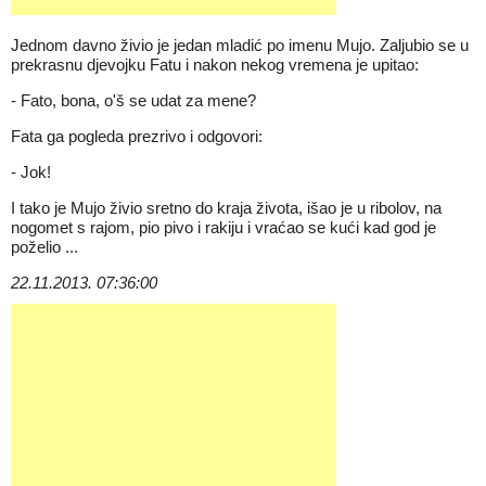
Jednom davno živio je jedan mladić po imenu Mujo. Zaljubio se u
prekrasnu djevojku Fatu i nakon nekog vremena je upitao:
- Fato, bona, o'š se udat za mene?
Fata ga pogleda prezrivo i odgovori:
- Jok!
I tako je Mujo živio sretno do kraja života, išao je u ribolov, na
nogomet s rajom, pio pivo i rakiju i vraćao se kući kad god je
poželio ...
22.11.2013. 07:36:00