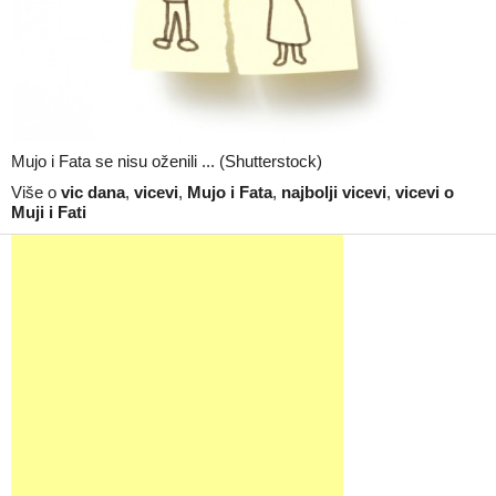
Mujo i Fata se nisu oženili ... (Shutterstock)
Više o
vic dana
,
vicevi
,
Mujo i Fata
,
najbolji vicevi
,
vicevi o
Muji i Fati