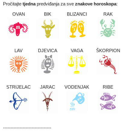
Pročitajte
tjedna
predviđanja za sve
znakove horoskopa
:
OVAN
BIK
BLIZANCI
RAK
LAV
DJEVICA
VAGA
ŠKORPION
STRIJELAC
JARAC
VODENJAK
RIBE
--------------------------------