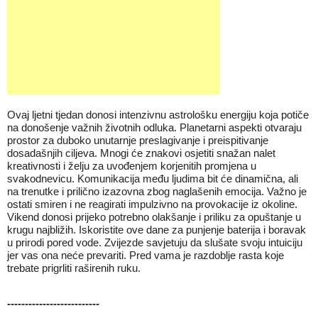
Ovaj ljetni tjedan donosi intenzivnu astrološku energiju koja potiče
na donošenje važnih životnih odluka. Planetarni aspekti otvaraju
prostor za duboko unutarnje preslagivanje i preispitivanje
dosadašnjih ciljeva. Mnogi će znakovi osjetiti snažan nalet
kreativnosti i želju za uvođenjem korjenitih promjena u
svakodnevicu. Komunikacija među ljudima bit će dinamična, ali
na trenutke i prilično izazovna zbog naglašenih emocija. Važno je
ostati smiren i ne reagirati impulzivno na provokacije iz okoline.
Vikend donosi prijeko potrebno olakšanje i priliku za opuštanje u
krugu najbližih. Iskoristite ove dane za punjenje baterija i boravak
u prirodi pored vode. Zvijezde savjetuju da slušate svoju intuiciju
jer vas ona neće prevariti. Pred vama je razdoblje rasta koje
trebate prigrliti raširenih ruku.
------
--------------------