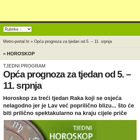
Metro-portal.hr
»
Opća prognoza za tjedan od 5. – 11. srpnja
« HOROSKOP
TJEDNI PROGRAM
Opća prognoza za tjedan od 5. –
11. srpnja
Horoskop za treći tjedan Raka koji se osjeća
nelagodno jer je Lav već poprilično blizu... što će
biti prilično spektakularno na kraju cijele priče