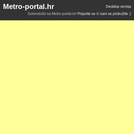
Metro-portal.hr
Desktop verzija
Dobrodošli na Metro-portal.hr!
Prijavite se
ili
nam se pridružite :)