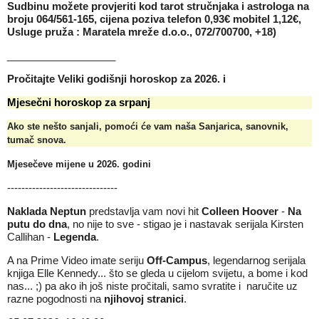
Sudbinu možete provjeriti kod tarot stručnjaka i astrologa na
broju 064/561-165, cijena poziva telefon 0,93€ mobitel 1,12€,
Usluge pruža : Maratela mreže d.o.o., 072/700700, +18)
___________________
Pročitajte
Veliki godišnji horoskop za 2026.
i
Mjesečni horoskop za srpanj
Ako ste nešto sanjali, pomoći će vam naša
Sanjarica, sanovnik,
tumač snova
.
Mjesečeve mijene u 2026
. godini
-------------------------------
Naklada Neptun
predstavlja vam novi hit
Colleen Hoover
-
Na
putu do dna
, no nije to sve - stigao je i nastavak serijala
Kirsten
Callihan
-
Legenda
.
A na Prime Video imate seriju
Off-Campus
, legendarnog serijala
knjiga Elle Kennedy... što se gleda u cijelom svijetu, a bome i kod
nas... ;) pa ako ih još niste pročitali, samo svratite i
naručite uz
razne pogodnosti na
njihovoj stranici
.