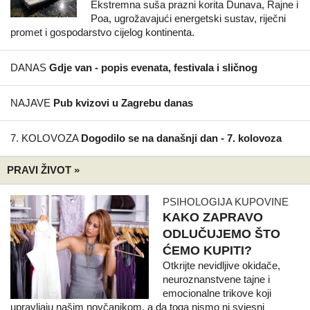
Ekstremna suša prazni korita Dunava, Rajne i
Poa, ugrožavajući energetski sustav, riječni
promet i gospodarstvo cijelog kontinenta.
DANAS
Gdje van - popis evenata, festivala i sličnog
NAJAVE
Pub kvizovi u Zagrebu danas
7. KOLOVOZA
Dogodilo se na današnji dan - 7. kolovoza
PRAVI ŽIVOT »
PSIHOLOGIJA KUPOVINE
KAKO ZAPRAVO
ODLUČUJEMO ŠTO
ĆEMO KUPITI?
Otkrijte nevidljive okidače,
neuroznanstvene tajne i
emocionalne trikove koji
upravljaju našim novčanikom, a da toga nismo ni svjesni