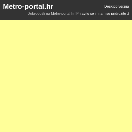
Metro-portal.hr
Desktop verzija
Dobrodošli na Metro-portal.hr!
Prijavite se
ili
nam se pridružite :)