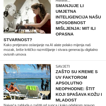
HMMM...
SMANJUJE LI
UMJETNA
INTELIGENCIJA NAŠU
SPOSOBNOST
MIŠLJENJA: MIT ILI
OPASNA
STVARNOST?
Kako pretjerano oslanjanje na AI alate polako mijenja naš
mozak, briše kritičko razmišljanje i stvara generaciju digitalno
ovisnih umova
SAVJETI
ZAŠTO SU KREME S
UV FAKTOROM
APSOLUTNO
NEOPHODNE: ŠTIT
KOJI SPAŠAVA KOŽU I
MLADOST
Najveća zabluda o zaštiti od sunca i kako odabirom pravog