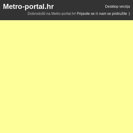
Metro-portal.hr
Desktop verzija
Dobrodošli na Metro-portal.hr!
Prijavite se
ili
nam se pridružite :)