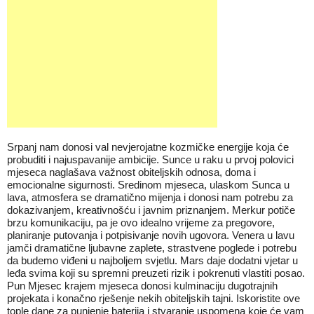
Srpanj nam donosi val nevjerojatne kozmičke energije koja će
probuditi i najuspavanije ambicije. Sunce u raku u prvoj polovici
mjeseca naglašava važnost obiteljskih odnosa, doma i
emocionalne sigurnosti. Sredinom mjeseca, ulaskom Sunca u
lava, atmosfera se dramatično mijenja i donosi nam potrebu za
dokazivanjem, kreativnošću i javnim priznanjem. Merkur potiče
brzu komunikaciju, pa je ovo idealno vrijeme za pregovore,
planiranje putovanja i potpisivanje novih ugovora. Venera u lavu
jamči dramatične ljubavne zaplete, strastvene poglede i potrebu
da budemo viđeni u najboljem svjetlu. Mars daje dodatni vjetar u
leđa svima koji su spremni preuzeti rizik i pokrenuti vlastiti posao.
Pun Mjesec krajem mjeseca donosi kulminaciju dugotrajnih
projekata i konačno rješenje nekih obiteljskih tajni. Iskoristite ove
tople dane za punjenje baterija i stvaranje uspomena koje će vam