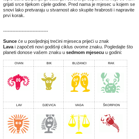
grijati srce tijekom cijele godine. Pred nama je mjesec u kojem se
snovi lako pretvaraju u stvarnost ako skupite hrabrosti i napravite
prvi korak.
-----------------------------
Sunce
će u posljednjoj trećini mjeseca prijeći u znak
Lava
i
započeti novi godišnji ciklus ovome znaku. Pogledajte što
planeti donose vašem znaku u
sedmom mjesecu
u godini:
OVAN
BIK
BLIZANCI
RAK
LAV
DJEVICA
VAGA
ŠKORPION