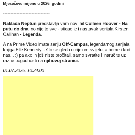
Mjesečeve mijene u 2026
. godini
-------------------------------
Naklada Neptun
predstavlja vam novi hit
Colleen Hoover
-
Na
putu do dna
, no nije to sve - stigao je i nastavak serijala
Kirsten
Callihan
-
Legenda
.
A na Prime Video imate seriju
Off-Campus
, legendarnog serijala
knjiga Elle Kennedy... što se gleda u cijelom svijetu, a bome i kod
nas... ;) pa ako ih još niste pročitali, samo svratite i
naručite uz
razne pogodnosti na
njihovoj stranici
.
01.07.2026. 10:24:00