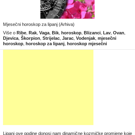
Mjesečni horoskop za lipanj (Arhiva)
Više o
Ribe
,
Rak
,
Vaga
,
Bik
,
horoskop
,
Blizanci
,
Lav
,
Ovan
,
Djevica
,
Škorpion
,
Strijelac
,
Jarac
,
Vodenjak
,
mjesečni
horoskop
,
horoskop za lipanj
,
horoskop mjesečni
Lipanj ove godine donosi nam dinamične kozmičke promjene koje