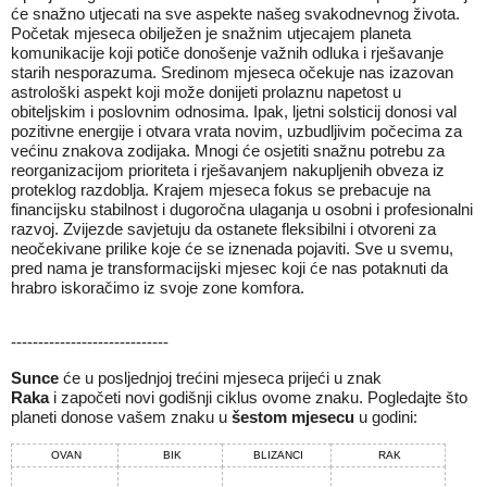
će snažno utjecati na sve aspekte našeg svakodnevnog života.
Početak mjeseca obilježen je snažnim utjecajem planeta
komunikacije koji potiče donošenje važnih odluka i rješavanje
starih nesporazuma. Sredinom mjeseca očekuje nas izazovan
astrološki aspekt koji može donijeti prolaznu napetost u
obiteljskim i poslovnim odnosima. Ipak, ljetni solsticij donosi val
pozitivne energije i otvara vrata novim, uzbudljivim počecima za
većinu znakova zodijaka. Mnogi će osjetiti snažnu potrebu za
reorganizacijom prioriteta i rješavanjem nakupljenih obveza iz
proteklog razdoblja. Krajem mjeseca fokus se prebacuje na
financijsku stabilnost i dugoročna ulaganja u osobni i profesionalni
razvoj. Zvijezde savjetuju da ostanete fleksibilni i otvoreni za
neočekivane prilike koje će se iznenada pojaviti. Sve u svemu,
pred nama je transformacijski mjesec koji će nas potaknuti da
hrabro iskoračimo iz svoje zone komfora.
-----------------------------
Sunce
će u posljednjoj trećini mjeseca prijeći u znak
Raka
i
započeti novi godišnji ciklus ovome znaku. Pogledajte što
planeti donose vašem znaku u
šestom mjesecu
u godini:
OVAN
BIK
BLIZANCI
RAK