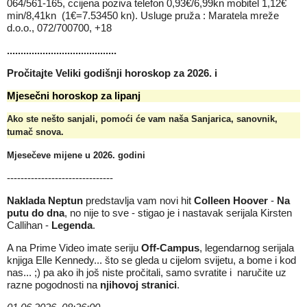
064/561-165, ccijena poziva telefon 0,93€/6,99kn mobitel 1,12€
min/8,41kn (1€=7.53450 kn). Usluge pruža : Maratela mreže
d.o.o., 072/700700, +18
........................................
Pročitajte
Veliki godišnji horoskop za 2026.
i
Mjesečni horoskop za lipanj
Ako ste nešto sanjali, pomoći će vam naša
Sanjarica, sanovnik,
tumač snova
.
Mjesečeve mijene u 2026
. godini
-------------------------------
Naklada Neptun
predstavlja vam novi hit
Colleen Hoover
-
Na
putu do dna
, no nije to sve - stigao je i nastavak serijala
Kirsten
Callihan
-
Legenda
.
A na Prime Video imate seriju
Off-Campus
, legendarnog serijala
knjiga Elle Kennedy... što se gleda u cijelom svijetu, a bome i kod
nas... ;) pa ako ih još niste pročitali, samo svratite i
naručite uz
razne pogodnosti na
njihovoj stranici
.