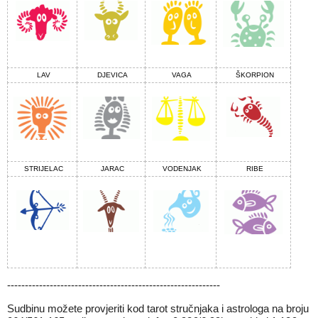
LAV
DJEVICA
VAGA
ŠKORPION
STRIJELAC
JARAC
VODENJAK
RIBE
------------------------------------------------------------
Sudbinu možete provjeriti kod tarot stručnjaka i astrologa na broju