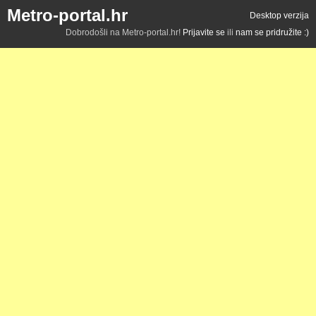
Metro-portal.hr
Desktop verzija
Dobrodošli na Metro-portal.hr!
Prijavite se
ili
nam se pridružite :)