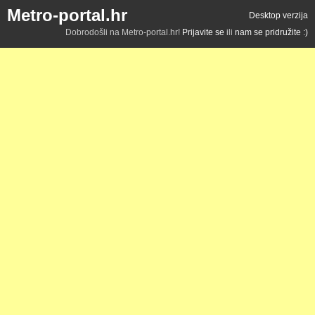
Metro-portal.hr
Desktop verzija
Dobrodošli na Metro-portal.hr!
Prijavite se
ili
nam se pridružite :)