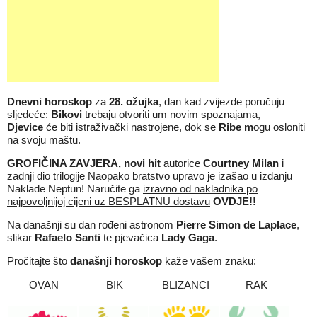
Dnevni horoskop
za
28
. ožujka
, dan kad zvijezde poručuju
sljedeće:
Bikovi
trebaju otvoriti um novim spoznajama,
Djevice
će biti istraživački nastrojene, dok se
Ribe m
ogu osloniti
na svoju maštu.
GROFIČINA ZAVJERA
, novi hit
autorice
Courtney Milan
i
zadnji dio trilogije Naopako bratstvo upravo je izašao u izdanju
Naklade Neptun! Naručite ga
izravno od nakladnika po
najpovoljnijoj cijeni uz BESPLATNU dostavu
OVDJE
!!
Na današnji su dan rođeni astronom
Pierre Simon de Laplace
,
slikar
Rafaelo
Santi
te pjevačica
Lady Gaga
.
Pročitajte što
današnji horoskop
kaže vašem znaku:
OVAN
BIK
BLIZANCI
RAK