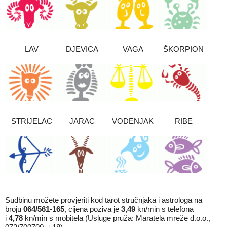
LAV
DJEVICA
VAGA
ŠKORPION
STRIJELAC
JARAC
VODENJAK
RIBE
Sudbinu možete provjeriti kod tarot stručnjaka i astrologa na
broju
064/561-165
, cijena poziva je
3,49
kn/min s telefona
i
4,78
kn/min s mobitela (Usluge pruža: Maratela mreže d.o.o.,