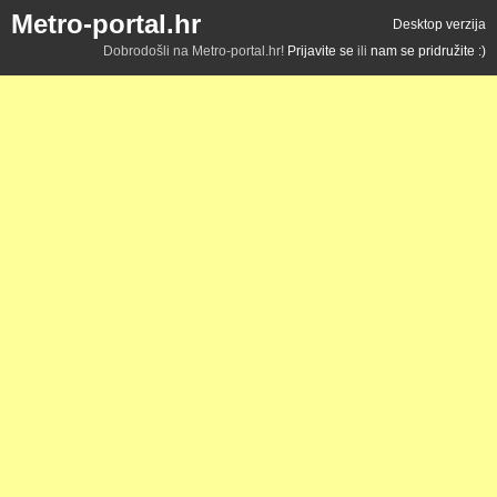
Metro-portal.hr
Desktop verzija
Dobrodošli na Metro-portal.hr!
Prijavite se
ili
nam se pridružite :)