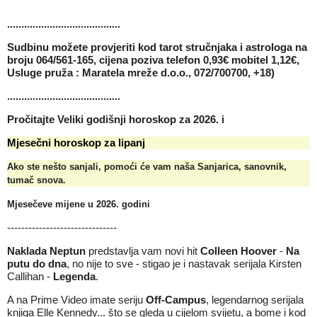
........................................
Sudbinu možete provjeriti kod tarot stručnjaka i astrologa na
broju 064/561-165, cijena poziva telefon 0,93€ mobitel 1,12€,
Usluge pruža : Maratela mreže d.o.o., 072/700700, +18)
........................................
Pročitajte
Veliki godišnji horoskop za 2026.
i
Mjesečni horoskop za lipanj
Ako ste nešto sanjali, pomoći će vam naša
Sanjarica, sanovnik,
tumač snova
.
Mjesečeve mijene u 2026
. godini
-------------------------------
Naklada Neptun
predstavlja vam novi hit
Colleen Hoover
-
Na
putu do dna
, no nije to sve - stigao je i nastavak serijala
Kirsten
Callihan
-
Legenda
.
A na Prime Video imate seriju
Off-Campus
, legendarnog serijala
knjiga Elle Kennedy... što se gleda u cijelom svijetu, a bome i kod