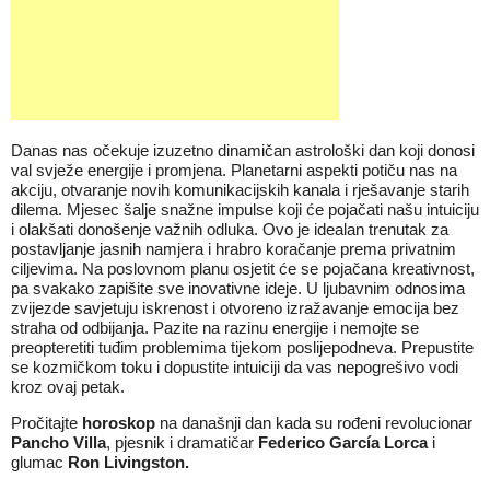
Danas nas očekuje izuzetno dinamičan astrološki dan koji donosi
val svježe energije i promjena. Planetarni aspekti potiču nas na
akciju, otvaranje novih komunikacijskih kanala i rješavanje starih
dilema. Mjesec šalje snažne impulse koji će pojačati našu intuiciju
i olakšati donošenje važnih odluka. Ovo je idealan trenutak za
postavljanje jasnih namjera i hrabro koračanje prema privatnim
ciljevima. Na poslovnom planu osjetit će se pojačana kreativnost,
pa svakako zapišite sve inovativne ideje. U ljubavnim odnosima
zvijezde savjetuju iskrenost i otvoreno izražavanje emocija bez
straha od odbijanja. Pazite na razinu energije i nemojte se
preopteretiti tuđim problemima tijekom poslijepodneva. Prepustite
se kozmičkom toku i dopustite intuiciji da vas nepogrešivo vodi
kroz ovaj petak.
Pročitajte
horoskop
na današnji dan kada su rođeni revolucionar
Pancho Villa
, pjesnik i dramatičar
Federico García Lorca
i
glumac
Ron Livingston
.