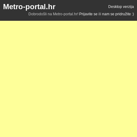
Metro-portal.hr
Desktop verzija
Dobrodošli na Metro-portal.hr!
Prijavite se
ili
nam se pridružite :)