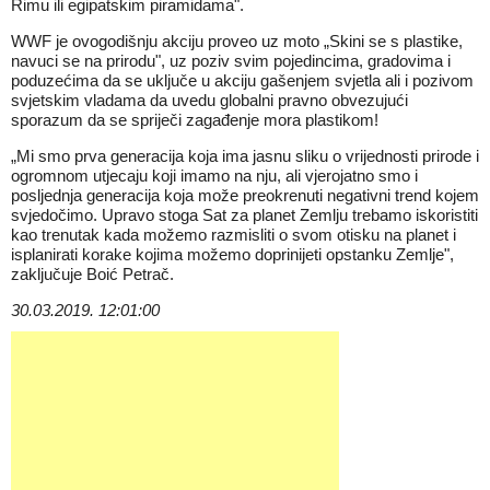
Rimu ili egipatskim piramidama".
WWF je ovogodišnju akciju proveo uz moto „Skini se s plastike,
navuci se na prirodu", uz poziv svim pojedincima, gradovima i
poduzećima da se uključe u akciju gašenjem svjetla ali i
pozivom
svjetskim vladama da uvedu globalni pravno obvezujući
sporazum da se spriječi zagađenje mora plastikom
!
„Mi smo prva generacija koja ima jasnu sliku o vrijednosti prirode i
ogromnom utjecaju koji imamo na nju, ali vjerojatno smo i
posljednja generacija koja može preokrenuti negativni trend kojem
svjedočimo. Upravo stoga Sat za planet Zemlju trebamo iskoristiti
kao trenutak kada možemo razmisliti o svom otisku na planet i
isplanirati korake kojima možemo doprinijeti opstanku Zemlje",
zaključuje Boić Petrač.
30.03.2019. 12:01:00