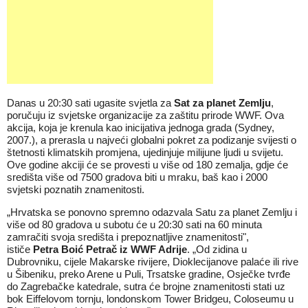
Danas u 20:30 sati ugasite svjetla za
Sat za planet Zemlju
,
poručuju iz svjetske organizacije za zaštitu prirode WWF. Ova
akcija, koja je krenula kao inicijativa jednoga grada (Sydney,
2007.), a prerasla u najveći globalni pokret za podizanje svijesti o
štetnosti klimatskih promjena, ujedinjuje milijune ljudi u svijetu.
Ove godine akciji će se provesti u više od 180 zemalja, gdje će
središta više od 7500 gradova biti u mraku, baš kao i 2000
svjetski poznatih znamenitosti.
„Hrvatska se ponovno spremno odazvala Satu za planet Zemlju i
više od 80 gradova u subotu će u 20:30 sati na 60 minuta
zamračiti svoja središta i prepoznatljive znamenitosti",
ističe
Petra Boić Petrač iz WWF Adrije
. „Od zidina u
Dubrovniku, cijele Makarske rivijere, Dioklecijanove palaće ili rive
u Šibeniku, preko Arene u Puli, Trsatske gradine, Osječke tvrđe
do Zagrebačke katedrale, sutra će brojne znamenitosti stati uz
bok Eiffelovom tornju, londonskom Tower Bridgeu, Coloseumu u