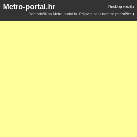
Metro-portal.hr
Desktop verzija
Dobrodošli na Metro-portal.hr!
Prijavite se
ili
nam se pridružite :)