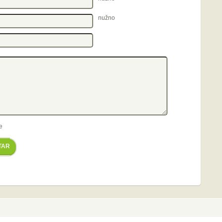
nužno
e
TAR