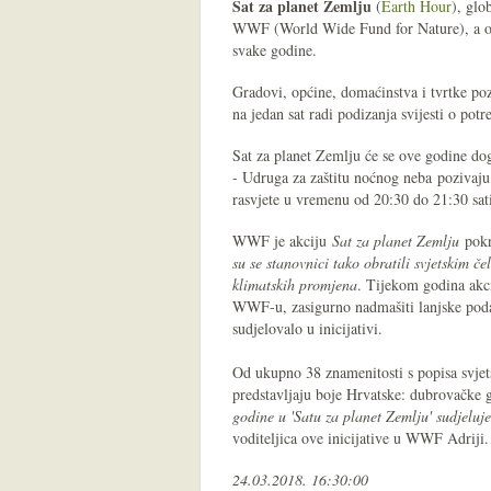
Sat za planet Zemlju
(
Earth Hour
), glo
WWF (World Wide Fund for Nature), a od
svake godine.
Gradovi, općine, domaćinstva i tvrtke pozv
na jedan sat radi podizanja svijesti o po
Sat za planet Zemlju će se ove godine do
- Udruga za zaštitu noćnog neba pozivaju
rasvjete u vremenu od 20:30 do 21:30 sat
WWF je akciju
Sat za planet Zemlju
pokr
su se stanovnici tako obratili svjetskim č
klimatskih promjena
. Tijekom godina akci
WWF-u, zasigurno nadmašiti lanjske podat
sudjelovalo u inicijativi.
Od ukupno 38 znamenitosti s popisa svje
predstavljaju boje Hrvatske: dubrovačke g
godine u 'Satu za planet Zemlju' sudjeluj
voditeljica ove inicijative u WWF Adriji.
24.03.2018. 16:30:00