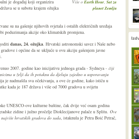
balni je događaj koji organizira
Više o
,
Earth Hour
Sat za
ržava se u subotu krajem ožujka
planet Zemlju
ane su na gašenje njihovih svjetala i ostalih električnih uređaja
trebi poduzimanja akcije oko klimatskih promjena.
nema prethodne s
sljedeće
Izd
danas, 24. ožujka
goditi
. Hrvatski astronomski savez i Naše nebo
 gradove i općine da se uključe u ovu akciju gašenjem javne
i.
enuo 2007. godine kao inicijativu jednoga grada - Sydneya -
čiji
elnicima u želji da ih potaknu da djeluju zajedno u usporavanju
ja je nadmašila sva očekivanja, a ove će godine, kako ističu u
ke kada je 187 država i više od 7000 gradova u svijetu
tske UNESCO-ove kulturne baštine, čak dvije već osam godina
radske zidine i južno pročelje Dioklecijanove palače u Splitu.
Ove
e najviše hrvatskih gradova do sada
, istaknula je Petra Boić Petrač,