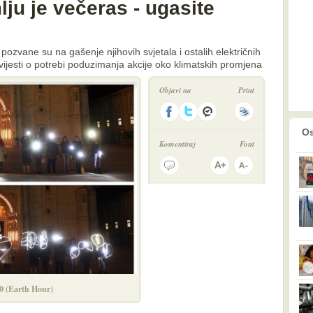
lju je večeras - ugasite
pozvane su na gašenje njihovih svjetala i ostalih električnih
vijesti o potrebi poduzimanja akcije oko klimatskih promjena
Objavi na
Print
prethodno
2
Os
Komentiraj
Font
30 (Earth Hour)