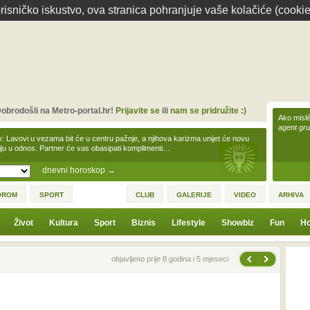
isničko iskustvo, ova stranica pohranjuje vaše kolačiće (cookie
obrodošli na Metro-portal.hr!
Prijavite se
ili
nam se pridružite :)
Ako misliš
agent gr
v: Lavovi u vezama bit će u centru pažnje, a njihova karizma unijet će novu
iju u odnos. Partner će vas obasipati komplimenti…
dnevni horoskop
→
OROM
SPORT
CLUB
GALERIJE
VIDEO
ARHIVA
Život
Kultura
Sport
Biznis
Lifestyle
Showbiz
Fun
Ho
Sljedeća vijest
Prethodna vijest
objavljeno prije 8 godina i 5 mjeseci