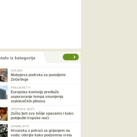
talo iz kategorije
SJAJNO
Mobyjeva podrska za punoljetni
ZeGeVege
PREOKRET?!
Europska komisija predlaže
usporavanje tempa smanjenja
stakleničkih plinova
TROPSKE NOĆI
Zašto ljeti sve lošije spavamo i kako
pobijediti tropske noći
ZANIMLJIVO
Hrvatska u potrazi za grijanjem na
vodu: otkrijte kako podzemna vrela