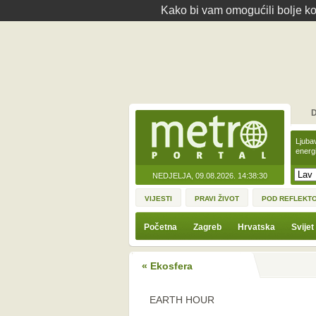
Kako bi vam omogućili bolje kor
D
Ljuba
energ
NEDJELJA, 09.08.2026.
14:38:30
VIJESTI
PRAVI ŽIVOT
POD REFLEKT
Početna
Zagreb
Hrvatska
Svijet
« Ekosfera
EARTH HOUR