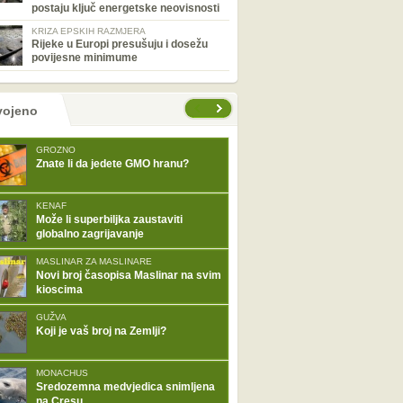
postaju ključ energetske neovisnosti
KRIZA EPSKIH RAZMJERA
Rijeke u Europi presušuju i dosežu
povijesne minimume
tranice
vojeno
GROZNO
Znate li da jedete GMO hranu?
KENAF
Može li superbiljka zaustaviti
globalno zagrijavanje
MASLINAR ZA MASLINARE
Novi broj časopisa Maslinar na svim
kioscima
GUŽVA
Koji je vaš broj na Zemlji?
MONACHUS
Sredozemna medvjedica snimljena
na Cresu