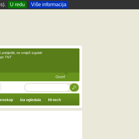
s).
U redu
Više informacija
 pobijediti, ne smiješ izgubiti
upe TNT
Grunf
TRAŽI
roskop
Iza ogledala
Hi-tech