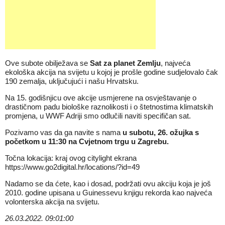
Ove subote obilježava se
Sat za planet Zemlju
, najveća
ekološka akcija na svijetu u kojoj je prošle godine sudjelovalo čak
190 zemalja, uključujući i našu Hrvatsku.
Na 15. godišnjicu ove akcije usmjerene na osvještavanje o
drastičnom padu biološke raznolikosti i o štetnostima klimatskih
promjena, u WWF Adriji smo odlučili naviti specifičan sat.
Pozivamo vas da ga navite s nama
u subotu, 26. ožujka s
početkom u 11:30 na Cvjetnom trgu u Zagrebu.
Točna lokacija: kraj ovog citylight ekrana
https://www.go2digital.hr/locations/?id=49
Nadamo se da ćete, kao i dosad, podržati ovu akciju koja je još
2010. godine upisana u Guinessevu knjigu rekorda kao najveća
volonterska akcija na svijetu.
26.03.2022. 09:01:00