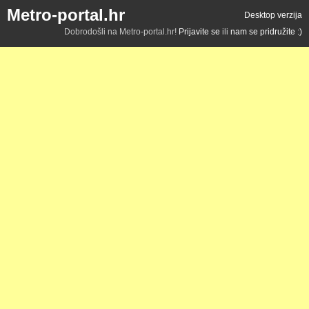
Metro-portal.hr
Desktop verzija
Dobrodošli na Metro-portal.hr!
Prijavite se
ili
nam se pridružite :)