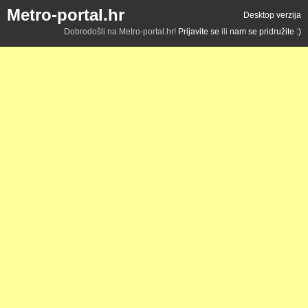
Metro-portal.hr
Desktop verzija
Dobrodošli na Metro-portal.hr!
Prijavite se
ili
nam se pridružite :)