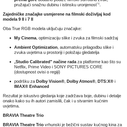
*4
pružajući snažnu dubinu i istinsku uronjenost
.
Zajedničke značajke usmjerene na filmski doživljaj kod
modela 9 II i 7 II
Oba True RGB modela uključuju značajke:
My Cinema
, optimizaciju slike i zvuka za filmski sadržaj
Ambient Optimization
, automatsku prilagodbu slike i
zvuka uvjetima u prostoriji i položaju gledatelja
„
Studio Calibrated" načine rada
za platforme kao što su
Netflix, Prime Video i SONY PICTURES CORE
(dostupnost ovisi o regiji)
podršku za
Dolby Vision®
,
Dolby Atmos®
,
DTS:X®
i
IMAX® Enhanced
Rezultat je iskustvo gledanja koje zadržava boje, dubinu i detalje
onako kako su ih autori zamislili, čak i u stvarnim kućnim
uvjetima.
BRAVIA Theatre Trio
BRAVIA Theatre Trio
vrhunski je bežični sustav kućnog kina za