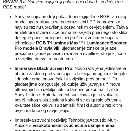
BRAVIA 9 II: Sonyjev najvjerniji prikaz boja dosad - vodeći True
RGB model
Sonyjev najnapredniji prikaz tehnologije True RGB: Za ovaj
model upotrebljavaju se novorazvijeni LED kontroleri za
najvišu razinu upravljanja pozadinskim osvjetljenjem. Takva
arhitektura stvara čišće primarno svjetlo prije nego što slika
dosegne panel, omogućujući prošireni volumen boja uz
TM
tehnologije
RGB Triluminos Max
i Luminance Booster
Pro modela Bravia 9III
, ujednačenije tonske prijelaze i
precizne nijanse pri višim razinama svjetline, što je ključno
u svijetlim dnevnim prostorima.
Immersive Black Screen Pro
: Novo razvijena jedinstvena
obrada zaslona protiv odsjaja i refleksija omogućuje bogate
*3
i duboke crne tonove čak i u svijetlim prostorima
. To
gledateljima omogućuje još dublje uživljavanje u filmove i
otkrivanje finih detalja čak i u tamnim prizorima. Tvrtka
Sony Pictures Entertainment sudjelovala je u evaluaciji
površinskog sloja zaslona kako bi se osiguralo očuvanje
kvalitete slike kakvu su zamislili filmski autori u različitim
uvjetima kućnog osvjetljenja.
Impresivan zvučni doživljaj: TehnologijaAcoustic Multi-
Audio+ s
visokotonskim zvučnicima usmjerenima
prema gore
dodatno podiže filmski surround zvuk,