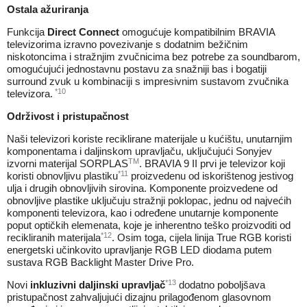
Ostala ažuriranja
Funkcija
Direct Connect
omogućuje kompatibilnim BRAVIA
televizorima izravno povezivanje s dodatnim bežičnim
niskotoncima i stražnjim zvučnicima bez potrebe za soundbarom,
omogućujući jednostavnu postavu za snažniji bas i bogatiji
surround zvuk u kombinaciji s impresivnim sustavom zvučnika
*10
televizora.
Održivost i pristupačnost
Naši televizori koriste reciklirane materijale u kućištu, unutarnjim
komponentama i daljinskom upravljaču, uključujući Sonyjev
TM
izvorni materijal SORPLAS
. BRAVIA 9 II prvi je televizor koji
*
11
koristi obnovljivu plastiku
proizvedenu od iskorištenog jestivog
ulja i drugih obnovljivih sirovina. Komponente proizvedene od
obnovljive plastike uključuju stražnji poklopac, jednu od najvećih
komponenti televizora, kao i određene unutarnje komponente
poput optičkih elemenata, koje je inherentno teško proizvoditi od
*12
recikliranih materijala
. Osim toga, cijela linija True RGB koristi
energetski učinkovito upravljanje RGB LED diodama putem
sustava RGB Backlight Master Drive Pro.
*13
Novi
inkluzivni daljinski upravljač
dodatno poboljšava
pristupačnost zahvaljujući dizajnu prilagođenom glasovnom