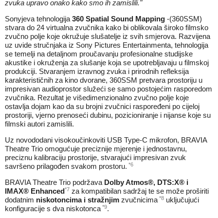
zvuka upravo onako kako smo ih zamislili."
Sonyjeva tehnologija
360 Spatial Sound Mapping
-(360SSM)
stvara do 24 virtualna zvučnika kako bi oblikovala široko filmsko
zvučno polje koje okružuje slušatelje iz svih smjerova. Razvijena
uz uvide stručnjaka iz Sony Pictures Entertainmenta, tehnologija
se temelji na detaljnom proučavanju profesionalne studijske
akustike i okruženja za slušanje koja se upotrebljavaju u filmskoj
produkciji. Stvaranjem izravnog zvuka i prirodnih refleksija
karakterističnih za kino dvorane, 360SSM pretvara prostoriju u
impresivan audioprostor služeći se samo postojećim rasporedom
zvučnika. Rezultat je višedimenzionalno zvučno polje koje
ostavlja dojam kao da su brojni zvučnici raspoređeni po cijeloj
prostoriji, vjerno prenoseći dubinu, pozicioniranje i nijanse koje su
filmski autori zamislili.
Uz novododani visokoučinkoviti USB Type-C mikrofon, BRAVIA
Theatre Trio omogućuje preciznije mjerenje i jednostavnu,
preciznu kalibraciju prostorije, stvarajući impresivan zvuk
*6
savršeno prilagođen svakom prostoru.
BRAVIA Theatre Trio podržava
Dolby Atmos®, DTS:X® i
*7
IMAX® Enhanced
za kompatibilan sadržaj te se može proširiti
*8
dodatnim
niskotoncima i stražnjim
zvučnicima
uključujući
*9
konfiguracije s dva niskotonca
.