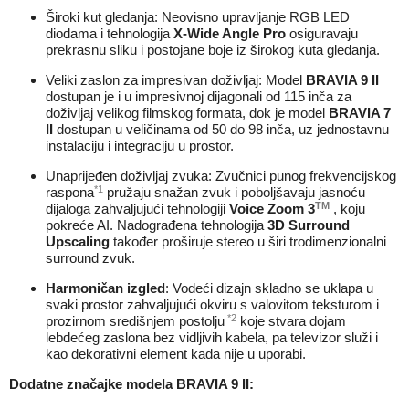
Široki kut gledanja: Neovisno upravljanje RGB LED
diodama i tehnologija
X-Wide Angle Pro
osiguravaju
prekrasnu sliku i postojane boje iz širokog kuta gledanja.
Veliki zaslon za impresivan doživljaj: Model
BRAVIA 9 II
dostupan je i u impresivnoj dijagonali od 115 inča za
doživljaj velikog filmskog formata, dok je model
BRAVIA 7
II
dostupan u veličinama od 50 do 98 inča, uz jednostavnu
instalaciju i integraciju u prostor.
Unaprijeđen doživljaj zvuka: Zvučnici punog frekvencijskog
*1
raspona
pružaju snažan zvuk i poboljšavaju jasnoću
TM
dijaloga zahvaljujući tehnologiji
Voice Zoom 3
, koju
pokreće AI.
Nadograđena tehnologija
3D Surround
Upscaling
također proširuje stereo u širi trodimenzionalni
surround zvuk.
Harmoničan izgled
: Vodeći dizajn skladno se uklapa u
svaki prostor zahvaljujući okviru s valovitom teksturom i
*2
prozirnom središnjem postolju
koje stvara dojam
lebdećeg zaslona bez vidljivih kabela, pa televizor služi i
kao dekorativni element kada nije u uporabi.
Dodatne značajke modela BRAVIA 9 II: