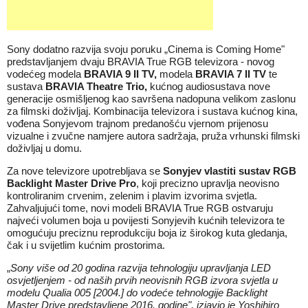
Sony dodatno razvija svoju poruku „Cinema is Coming Home"
predstavljanjem dvaju BRAVIA True RGB televizora - novog
vodećeg modela
BRAVIA 9 II TV,
modela
BRAVIA 7 II TV
te
sustava
BRAVIA Theatre Trio,
kućnog audiosustava nove
generacije osmišljenog kao savršena nadopuna velikom zaslonu
za filmski doživljaj. Kombinacija televizora i sustava kućnog kina,
vođena Sonyjevom trajnom predanošću vjernom prijenosu
vizualne i zvučne namjere autora sadržaja, pruža vrhunski filmski
doživljaj u domu.
Za nove televizore upotrebljava se
Sonyjev vlastiti sustav RGB
Backlight Master Drive Pro
, koji precizno upravlja neovisno
kontroliranim crvenim, zelenim i plavim izvorima svjetla.
Zahvaljujući tome, novi modeli BRAVIA True RGB ostvaruju
najveći volumen boja u povijesti Sonyjevih kućnih televizora te
omogućuju preciznu reprodukciju boja iz širokog kuta gledanja,
čak i u svijetlim kućnim prostorima.
„
Sony više od 20 godina razvija tehnologiju upravljanja LED
osvjetljenjem - od naših prvih neovisnih RGB izvora svjetla u
modelu Qualia 005 [2004.] do vodeće tehnologije Backlight
Master Drive predstavljene 2016. godine", izjavio je Yoshihiro