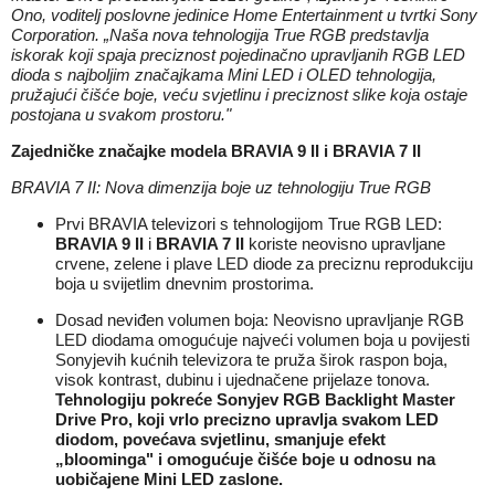
Ono, voditelj poslovne jedinice Home Entertainment u tvrtki Sony
Corporation. „Naša nova tehnologija True RGB predstavlja
iskorak koji spaja preciznost pojedinačno upravljanih RGB LED
dioda s najboljim značajkama Mini LED i OLED tehnologija,
pružajući čišće boje, veću svjetlinu i preciznost slike koja ostaje
postojana u svakom prostoru."
Zajedničke značajke modela BRAVIA 9 II i BRAVIA 7 II
BRAVIA 7 II: Nova dimenzija boje uz tehnologiju True RGB
Prvi BRAVIA televizori s tehnologijom True RGB LED:
BRAVIA 9 II
i
BRAVIA 7 II
koriste neovisno upravljane
crvene, zelene i plave LED diode za preciznu reprodukciju
boja u svijetlim dnevnim prostorima.
Dosad neviđen volumen boja: Neovisno upravljanje RGB
LED diodama omogućuje najveći volumen boja u povijesti
Sonyjevih kućnih televizora te pruža širok raspon boja,
visok kontrast, dubinu i ujednačene prijelaze tonova.
Tehnologiju pokreće Sonyjev RGB Backlight Master
Drive Pro, koji vrlo precizno upravlja svakom LED
diodom, povećava svjetlinu, smanjuje efekt
„bloominga" i omogućuje čišće boje u odnosu na
uobičajene Mini LED zaslone.