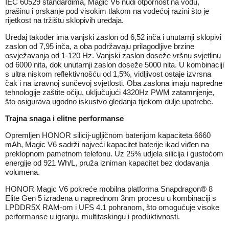
IEC 60529 standardima, Magic V6 nudi otpornost na vodu,
prašinu i prskanje pod visokim tlakom na vodećoj razini što je
rijetkost na tržištu sklopivih uređaja.
Uređaj također ima vanjski zaslon od 6,52 inča i unutarnji sklopivi
zaslon od 7,95 inča, a oba podržavaju prilagodljive brzine
osvježavanja od 1-120 Hz. Vanjski zaslon doseže vršnu svjetlinu
od 6000 nita, dok unutarnji zaslon doseže 5000 nita. U kombinaciji
s ultra niskom reflektivnošću od 1,5%, vidljivost ostaje izvrsna
čak i na izravnoj sunčevoj svjetlosti. Oba zaslona imaju napredne
tehnologije zaštite očiju, uključujući 4320Hz PWM zatamnjenje,
što osigurava ugodno iskustvo gledanja tijekom dulje upotrebe.
Trajna snaga i elitne performanse
Opremljen HONOR silicij-ugljičnom baterijom kapaciteta 6660
mAh, Magic V6 sadrži najveći kapacitet baterije ikad viđen na
preklopnom pametnom telefonu. Uz 25% udjela silicija i gustoćom
energije od 921 Wh/L, pruža izniman kapacitet bez dodavanja
volumena.
HONOR Magic V6 pokreće mobilna platforma Snapdragon® 8
Elite Gen 5 izrađena u naprednom 3nm procesu u kombinaciji s
LPDDR5X RAM-om i UFS 4.1 pohranom, što omogućuje visoke
performanse u igranju, multitaskingu i produktivnosti.