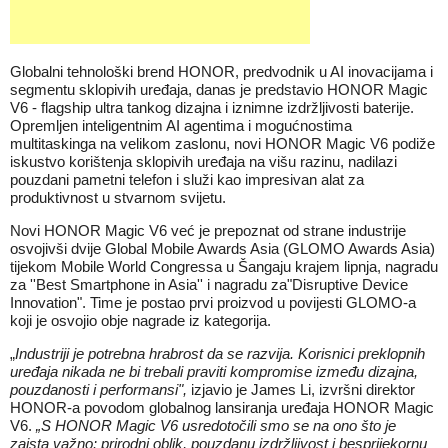
Globalni tehnološki brend HONOR, predvodnik u AI inovacijama i
segmentu sklopivih uređaja, danas je predstavio HONOR Magic
V6 - flagship ultra tankog dizajna i iznimne izdržljivosti baterije.
Opremljen inteligentnim AI agentima i mogućnostima
multitaskinga na velikom zaslonu, novi HONOR Magic V6 podiže
iskustvo korištenja sklopivih uređaja na višu razinu, nadilazi
pouzdani pametni telefon i služi kao impresivan alat za
produktivnost u stvarnom svijetu.
Novi HONOR Magic V6 već je prepoznat od strane industrije
osvojivši dvije Global Mobile Awards Asia (GLOMO Awards Asia)
tijekom Mobile World Congressa u Šangaju krajem lipnja, nagradu
za ''Best Smartphone in Asia'' i nagradu za"Disruptive Device
Innovation". Time je postao prvi proizvod u povijesti GLOMO-a
koji je osvojio obje nagrade iz kategorija.
„
Industriji je potrebna hrabrost da se razvija. Korisnici preklopnih
uređaja nikada ne bi trebali praviti kompromise između dizajna,
pouzdanosti i performansi",
izjavio je James Li, izvršni direktor
HONOR-a povodom globalnog lansiranja uređaja HONOR Magic
V6.
„S HONOR Magic V6 usredotočili smo se na ono što je
zaista važno: prirodni oblik, pouzdanu izdržljivost i besprijekornu