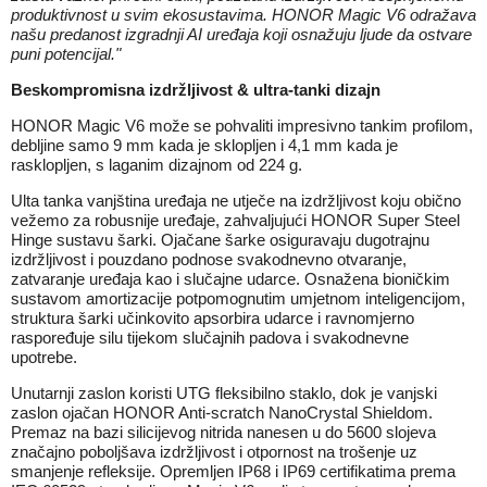
produktivnost u svim ekosustavima. HONOR Magic V6 odražava
našu predanost izgradnji AI uređaja koji osnažuju ljude da ostvare
puni potencijal."
Beskompromisna izdržljivost & ultra-tanki dizajn
HONOR Magic V6 može se pohvaliti impresivno tankim profilom,
debljine samo 9 mm kada je sklopljen i 4,1 mm kada je
rasklopljen, s laganim dizajnom od 224 g.
Ulta tanka vanjština uređaja ne utječe na izdržljivost koju obično
vežemo za robusnije uređaje, zahvaljujući HONOR Super Steel
Hinge sustavu šarki. Ojačane šarke osiguravaju dugotrajnu
izdržljivost i pouzdano podnose svakodnevno otvaranje,
zatvaranje uređaja kao i slučajne udarce. Osnažena bioničkim
sustavom amortizacije potpomognutim umjetnom inteligencijom,
struktura šarki učinkovito apsorbira udarce i ravnomjerno
raspoređuje silu tijekom slučajnih padova i svakodnevne
upotrebe.
Unutarnji zaslon koristi UTG fleksibilno staklo, dok je vanjski
zaslon ojačan HONOR Anti-scratch NanoCrystal Shieldom.
Premaz na bazi silicijevog nitrida nanesen u do 5600 slojeva
značajno poboljšava izdržljivost i otpornost na trošenje uz
smanjenje refleksije. Opremljen IP68 i IP69 certifikatima prema