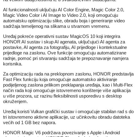
AI funkcionalnosti uključuju AI Color Engine, Magic Color 2.0,
Magic Video Color i AI Image to Video 2.0, koji omogućuju
automatsku optimizaciju slike, obradu boja i generiranje video
sadržaja temeljenog na slikama u stvarnom vremenu.
Uređaj pokreće operativni sustav MagicOS 10 koji integrira
HONOR AI sustav i skup AI agenata, uključujući AI agenta za
postavke, AI agenta za fotografiju, AI prijedloge i kontekstualne
prijedloge na zaslonu. Ove funkcije omogućuju automatizirane
radnje, pomoć pri stvaranju sadržaja te prepoznavanje namjera
korisnika.
Za optimizaciju rada na preklopnom zaslonu, HONOR predstavlja
Fast Flex funkciju koja omogućuje automatsko aktiviranje
podijeljenog zaslona prilikom preklapanja uređaja, kao i Multi-Flex
način rada koji omogućuje istovremeno korištenje više aplikacija
u više prozora, uz razinu fleksibilnosti usporedivu s desktop
okruženjem.
Uređaj koristi Vulkan grafički sustav i omogućuje stabilan rad s do
tri istovremeno aktivne aplikacije, uz učinkovitu obradu datoteka
većih od 1 GB bez napora.
HONOR Magic V6 podržava povezivanje s Apple i Android