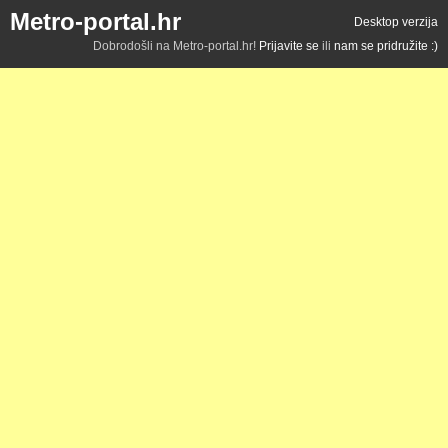
Metro-portal.hr
Desktop verzija
Dobrodošli na Metro-portal.hr!
Prijavite se
ili
nam se pridružite :)