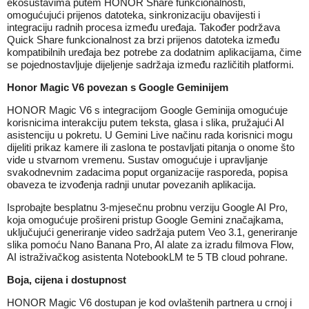
ekosustavima putem HONOR Share funkcionalnosti,
omogućujući prijenos datoteka, sinkronizaciju obavijesti i
integraciju radnih procesa između uređaja. Također podržava
Quick Share funkcionalnost za brzi prijenos datoteka između
kompatibilnih uređaja bez potrebe za dodatnim aplikacijama, čime
se pojednostavljuje dijeljenje sadržaja između različitih platformi.
Honor Magic V6 povezan s Google Geminijem
HONOR Magic V6 s integracijom Google Geminija omogućuje
korisnicima interakciju putem teksta, glasa i slika, pružajući AI
asistenciju u pokretu. U Gemini Live načinu rada korisnici mogu
dijeliti prikaz kamere ili zaslona te postavljati pitanja o onome što
vide u stvarnom vremenu. Sustav omogućuje i upravljanje
svakodnevnim zadacima poput organizacije rasporeda, popisa
obaveza te izvođenja radnji unutar povezanih aplikacija.
Isprobajte besplatnu 3-mjesečnu probnu verziju Google AI Pro,
koja omogućuje prošireni pristup Google Gemini značajkama,
uključujući generiranje video sadržaja putem Veo 3.1, generiranje
slika pomoću Nano Banana Pro, AI alate za izradu filmova Flow,
AI istraživačkog asistenta NotebookLM te 5 TB cloud pohrane.
Boja, cijena i dostupnost
HONOR Magic V6 dostupan je kod ovlaštenih partnera u crnoj i