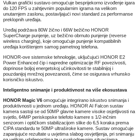
Vulkan grafički sustavo omogućuje besprijekorno izvođenje igara
do 120 FPS u zahtjevnim popularnim igrama na velikom
unutarnjem zaslonu, postavljajući novi standard za performanse
preklopnih uređaja.
Uređaj podržava 80W žično i 66W bežično HONOR
SuperCharge punjenje, uz bežično obrnuto punjenje (reverse
wireless charging), koje omogućuje punjenje kompatibilnih
uređaja korištenjem samog pametnog telefona.
HONOR-ove sistemske tehnologije, uključujući HONOR E2
Power Enhanced čip i napredne optimizacije RF povezivosti,
doprinose boljoj energetskoj učinkovitosti te stabilnijoj i
pouzdanijoj mrežnoj povezanosti, čime se osigurava vrhunsko
korisničko iskustvo.
Inteligentno snimanje i produktivnost na više ekosustava
HONOR Magic V6
omogućuje integrirano iskustvo snimanja i
produktivnosti u jednom uređaju. HONOR AI Falcon sustav
kamera sastoji se od 50MP glavne kamere visoke osjetljivosti na
svjetlo, 64MP periskopske telefoto kamere s 1/2-inčnim
senzorom i optičkom stabilizacijom slike do 6,5 koraka prema
CIPA standardu te 50MP ultraširoke kamere. Sustav omogućuje
zapanjujuće rezultate u uvjetima slabog osvjetljenja, pri snimanju
na velikim udaljenostima te u svakodnevnim situacijama.