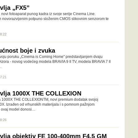
vlja „FX5”
 novi fotoaparat punog kadra iz svoje serije Cinema Line.
en novorazvijenim potpuno složenim CMOS slikovnim senzorom te
08:22
ućnost boje i zvuka
svoju poruku „Cinema is Coming Home" predstavljanjem dvaju
izora - novog vodećeg modela BRAVIA 9 II TV, modela BRAVIA 7 II
…
17:21
avlja 1000X THE COLLEXION
ja 1000X THE COLLEXIONTM, novi premium dodatak svojoj
00X. Izrađen od vrhunskih materijala i s pomnom pažnjom
, ovaj model donosi…
08:26
vlja objektiv FE 100-400mm F4.5 GM