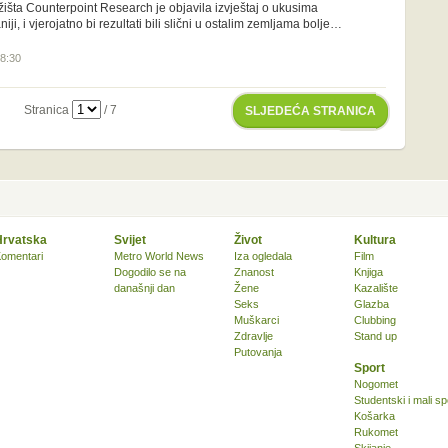
tržišta Counterpoint Research je objavila izvještaj o ukusima
iji, i vjerojatno bi rezultati bili slični u ostalim zemljama bolje…
08:30
Stranica
/ 7
SLJEDEĆA STRANICA
Hrvatska
Svijet
Život
Kultura
omentari
Metro World News
Iza ogledala
Film
Dogodilo se na
Znanost
Knjiga
današnji dan
Žene
Kazalište
Seks
Glazba
Muškarci
Clubbing
Zdravlje
Stand up
Putovanja
Sport
Nogomet
Studentski i mali sp
Košarka
Rukomet