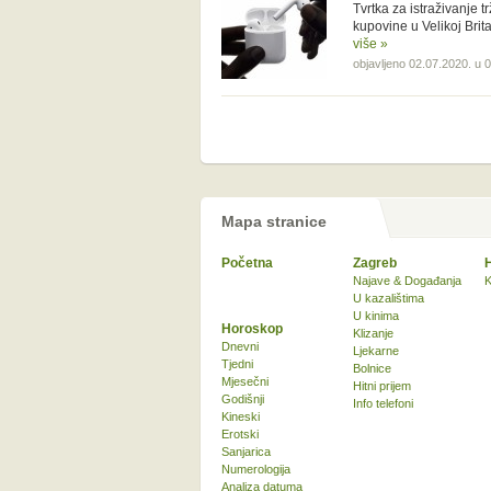
Tvrtka za istraživanje 
kupovine u Velikoj Britan
više »
objavljeno 02.07.2020. u 
Mapa stranice
Početna
Zagreb
Najave & Događanja
K
U kazalištima
U kinima
Horoskop
Klizanje
Dnevni
Ljekarne
Tjedni
Bolnice
Mjesečni
Hitni prijem
Godišnji
Info telefoni
Kineski
Erotski
Sanjarica
Numerologija
Analiza datuma