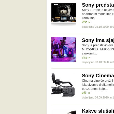
Sony predsta
Sony Europe je objavio 
odabranim modelima Son
kanalima,…
više »
objavljeno 25.10.2020. u 
Sony ima sjaj
Sony je predstavio dva 
MHC-V83D i MHC-V73D, p
zvukom i…
više »
objavljeno 03.10.2020. u 
Sony Cinema 
Cinema Line će pružiti 
iskustvom u digitalnoj 
pouzdanost koje…
više »
objavljeno 04.09.2020. u 
Kakve slušali