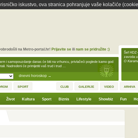
isničko iskustvo, ova stranica pohranjuje vaše kolačiće (cookie
obrodošli na Metro-portal.hr!
Prijavite se
ili
nam se pridružite :)
Šef HDZ-a
zavoda u
O Karamar
arm i samopouzdanje danas će biti na vrhuncu, privlačeći poglede kamo god
tali. Nadređeni će primijetiti vaš trud i trud …
dnevni horoskop
→
OROM
SPORT
CLUB
GALERIJE
VIDEO
ARHIVA
Život
Kultura
Sport
Biznis
Lifestyle
Showbiz
Fun
Ho