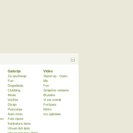
Galerije
Video
Za opuštanje
Stand-up - Open
Fun
Mic
Događanja
Fun
Clubbing
Smiješne reklame
Moda
Brutalno
Izložbe
Vi ste snimili
Dizajn
Foršpani
Putovanja
Metro
Auto-moto
Iza ogledala
ort
Foto vijesti
Karikatura dana
Uhvati duh ljeta