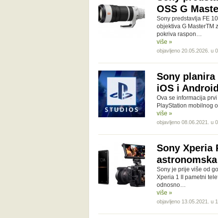
OSS G Maste
Sony predstavlja FE 10
objektiva G MasterTM z
pokriva raspon…
više »
objavljeno 20.05.2026. u 
Sony planira 
iOS i Androi
Ova se informacija prvi
PlayStation mobilnog o
više »
objavljeno 08.06.2021. u 
Sony Xperia P
astronomska
Sony je prije više od 
Xperia 1 II pametni te
odnosno…
više »
objavljeno 13.05.2021. u 