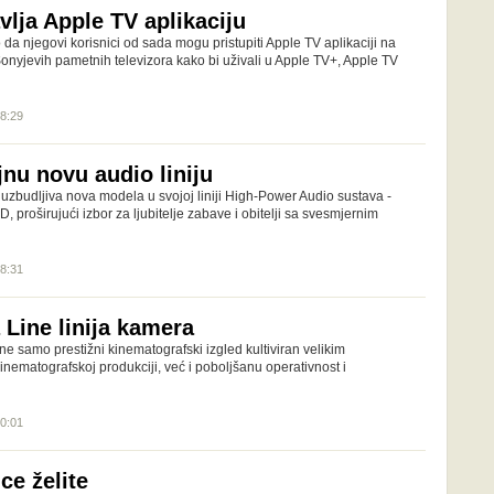
vlja Apple TV aplikaciju
da njegovi korisnici od sada mogu pristupiti Apple TV aplikaciji na
yjevih pametnih televizora kako bi uživali u Apple TV+, Apple TV
08:29
nu novu audio liniju
uzbudljiva nova modela u svojoj liniji High-Power Audio sustava -
roširujući izbor za ljubitelje zabave i obitelji sa svesmjernim
08:31
Line linija kamera
ne samo prestižni kinematografski izgled kultiviran velikim
kinematografskoj produkciji, već i poboljšanu operativnost i
10:01
ce želite