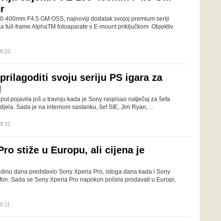
r
0-400mm F4.5 GM OSS, najnoviji dodatak svojoj premium seriji
a full-frame AlphaTM fotoaparate s E-mount priključkom. Objektiv
08:23
prilagoditi svoju seriju PS igara za
d
 put pojavila još u travnju kada je Sony raspisao natječaj za šefa
djela. Sada je na internom sastanku, šef SIE, Jim Ryan,…
09:31
ro stiže u Europu, ali cijena je
godinu dana predstavio Sony Xperia Pro, istoga dana kada i Sony
lefon. Sada se Sony Xperia Pro napokon počela prodavati u Europi,
10:11