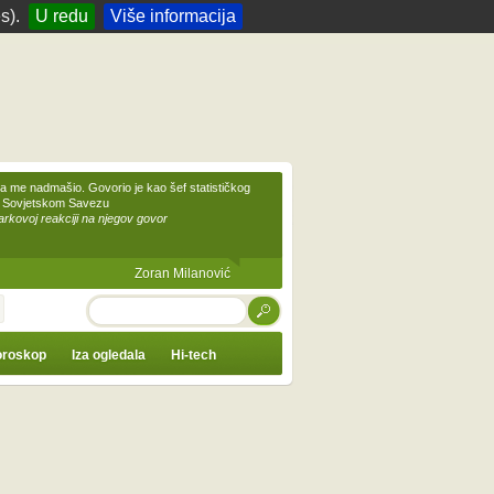
s).
U redu
Više informacija
 me nadmašio. Govorio je kao šef statističkog
 Sovjetskom Savezu
kovoj reakciji na njegov govor
Zoran Milanović
TRAŽI
roskop
Iza ogledala
Hi-tech