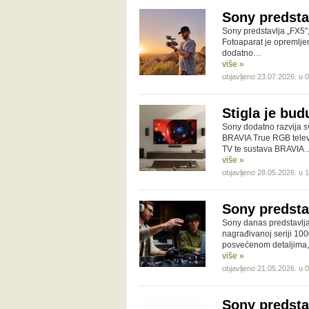
Sony predsta
Sony predstavlja „FX5",
Fotoaparat je opremlj
dodatno…
više »
objavljeno 23.07.2026. u 
Stigla je bud
Sony dodatno razvija 
BRAVIA True RGB telev
TV te sustava BRAVIA
više »
objavljeno 28.05.2026. u 
Sony predst
Sony danas predstavl
nagrađivanoj seriji 10
posvećenom detaljima
više »
objavljeno 21.05.2026. u 
Sony predsta