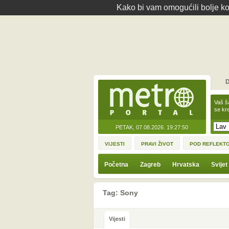
Kako bi vam omogućili bolje kor
D
Vaš š
se kre
PETAK, 07.08.2026.
19:27:50
VIJESTI
PRAVI ŽIVOT
POD REFLEKT
Početna
Zagreb
Hrvatska
Svijet
Tag: Sony
Vijesti