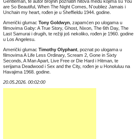
Gentleman, te autor brojnih poznatih hitova među kojima su You
are So Beautiful, When The Night Comes, N'oubliez Jamais i
Unchain my heart, rođen je u Sheffieldu 1944. godine.
Američki glumac
Tony Goldwyn
, zapamćen po ulogama u
filmovima Gaby: A True Story, Ghost, Nixon, The 6th Day, The
Last Samurai i drugih, te režiji još nekoliko, rođen je 1960. godine
u Los Angelesu.
Američki glumac
Timothy Olyphant
, poznat po ulogama u
filmovima A Life Less Ordinary, Scream 2, Gone in Sixty
Seconds, A Man Apart, Live Free or Die Hard i Hitman, te
serijama Deadwood i Sex and the City, rođen je u Honoluluu na
Havajima 1968. godine.
20.05.2026. 00:02:00