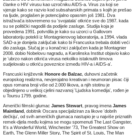
članke o HIV virusu kao uzročniku AIDS-a. Virus za koji se
vjeruje kako se razvio kod subsaharskih primata s kojih je prešao
na ljude, proglašen je potencijalno opasnim još 1981. Dva
istraživača istovremeno su 'svojatala' otkriće sve do 1987. kada
su se politički nagodili da podijele zasluge. Studija koja je
provedena 1991. potvrdila je kako su uzorci u Gallovom
laboratoriju potekli iz Montagnierovog laboratorija, a 1994. vlada
SAD-a je donijela zaključak kako bi Francuska trebala dobiti veći
dio zasluga. Slučaj je u konačnici zaključen kada je Montagnier
2008. dobio Nobelovu nagradu, a Karolinska Institut objavio kako
je 'ubrzo nakon otkrića virusa nekoliko istaknutih timova
sudjelovalo u otkriću poveznice između HIV-a i AIDS-a'.
Francuski književnik
Honore de Balzac
, duhovni začetnik
europskog realizma, nevjerojatno kreativan i neumoran pisac čiji
opus romana broji više od 2.000 likova, a njih stotinu je
objedinjeno u velikoj cjelini nazvanoj 'Ljudska komedija', rođen je
u Toursu 1799. godine.
Američki filmski glumac
James Stewart
, pravog imena
James
Maintland
, dobitnik Oscara specijaliziran za likove 'dobrih
dečkiju', od svih američkih glumaca nastupio je u najviše priznatih
remek-djela među kojima se mogu spomenuti The Last Gangster,
It's a Wonderful World, Winchester '73, The Greatest Show on
Earth, The Glenn Miller Story, The Spirit of St. Louis, The Man