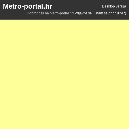
Metro-portal.hr
Desktop verzija
Dobrodošli na Metro-portal.hr!
Prijavite se
ili
nam se pridružite :)