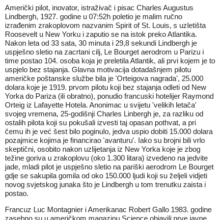
Američki pilot, inovator, istraživač i pisac Charles Augustus
Lindbergh, 1927. godine u 07:52h poletio je malim ručno
izrađenim zrakoplovom nazvanim Spirit of St. Louis, s uzletišta
Roosevelt u New Yorku i zaputio se na istok preko Atlantika.
Nakon leta od 33 sata, 30 minuta i 29,8 sekundi Lindbergh je
uspješno sletio na zacrtani cilj, Le Bourget aerodrom u Parizu i
time postao 104. osoba koja je preletila Atlantik, ali prvi kojem je to
uspjelo bez stajanja. Glavna motivacija dotadašnjem pilotu
američke poštanske službe bila je 'Orteigova nagrada', 25.000
dolara koje je 1919. prvom pilotu koji bez stajanja odleti od New
Yorka do Pariza (ili obratno), ponudio francuski hotelijer Raymond
Orteig iz Lafayette Hotela. Anonimac u svijetu 'velikih letača'
svojeg vremena, 25-godišnji Charles Linbergh je, za razliku od
ostalih pilota koji su pokušali izvesti taj opasan pothvat, a pri
čemu ih je već šest bilo poginulo, jedva uspio dobiti 15.000 dolara
pozajmice kojima je financirao 'avanturu'. Iako su brojni bili vrlo
skeptični, osobito nakon uzlijetanja iz New Yorka koje je zbog
težine goriva u zrakoplovu (oko 1.300 litara) izvedeno na jedvite
jade, mladi pilot je uspješno sletio na pariški aerodrom Le Bourget
gdje se sakupila gomila od oko 150.000 ljudi koji su željeli vidjeti
novog svjetskog junaka što je Lindbergh u tom trenutku zaista i
postao.
Francuz Luc Montagnier i Amerikanac Robert Gallo 1983. godine
zasebno su u američkom magazinu Science objavili prve javne