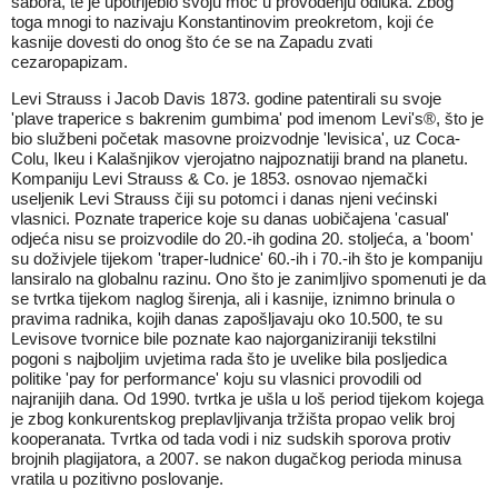
sabora, te je upotrijebio svoju moć u provođenju odluka. Zbog
toga mnogi to nazivaju Konstantinovim preokretom, koji će
kasnije dovesti do onog što će se na Zapadu zvati
cezaropapizam.
Levi Strauss i Jacob Davis 1873. godine patentirali su svoje
'plave traperice s bakrenim gumbima' pod imenom Levi's®, što je
bio službeni početak masovne proizvodnje 'levisica', uz Coca-
Colu, Ikeu i Kalašnjikov vjerojatno najpoznatiji brand na planetu.
Kompaniju Levi Strauss & Co. je 1853. osnovao njemački
useljenik Levi Strauss čiji su potomci i danas njeni većinski
vlasnici. Poznate traperice koje su danas uobičajena 'casual'
odjeća nisu se proizvodile do 20.-ih godina 20. stoljeća, a 'boom'
su doživjele tijekom 'traper-ludnice' 60.-ih i 70.-ih što je kompaniju
lansiralo na globalnu razinu. Ono što je zanimljivo spomenuti je da
se tvrtka tijekom naglog širenja, ali i kasnije, iznimno brinula o
pravima radnika, kojih danas zapošljavaju oko 10.500, te su
Levisove tvornice bile poznate kao najorganiziraniji tekstilni
pogoni s najboljim uvjetima rada što je uvelike bila posljedica
politike 'pay for performance' koju su vlasnici provodili od
najranijih dana. Od 1990. tvrtka je ušla u loš period tijekom kojega
je zbog konkurentskog preplavljivanja tržišta propao velik broj
kooperanata. Tvrtka od tada vodi i niz sudskih sporova protiv
brojnih plagijatora, a 2007. se nakon dugačkog perioda minusa
vratila u pozitivno poslovanje.