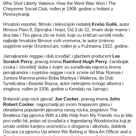
Who Shot Liberty Valance, How the West Was Won i The
Cheyenne Social Club, rođen je 1908. godine u Indiani u
Pennsylvaniji.
Hrvatski reporter, filmski i televizijski redatelj
Krešo Golik
, autor
filmova Plavi 9, Djevojka i hrast, Od 3 do 22, Imam dvije mame i
dva tate i Tko pjeva zlo ne misli, koje su kritičari uvrstili među
najbolje hrvatske filmove svih vremena, te autor iznimno
uspješne serije Gruntovčani, rođen je u Fužinama 1922. godine.
Jamajkanski reggae i dub izvođač i glazbeni producent
Lee
Scratch Perry
, pravog imena
Rainford Hugh Perry
, čarobnjak
zvuka i 'stvoritelj' duba s kojim su surađivala najveća imena
jamajkanske i svjetske reggae i rock scene od Max Romea i
Juniora Marvina preko Boba Marleya i Wailersa, do Dub
Syndicatea i Beastie Boysa, autor nebrojeno mnogo albuma i
singlova, rođen je 1936. godine u Kendalu na Jamajci.
Britanski pop-rock pjevač
Joe Cocker
, pravog imena
John
Robert Cocker
, najpoznatiji po svom hrapavom glasu i
obradama popularnih pjesama ranog rocka, pogotovo The
Beatlesa čija pjesma With a Little Help from My Friends mu je bila
prvi veliki hit, jedan od izvođača s legendarng Woodstocka koji je
umalo uništio karijeru ovisnošću o drogama i alkoholu, dobitnik
Oscara za pjesmu Up where We Belong iz filma An Officer and a