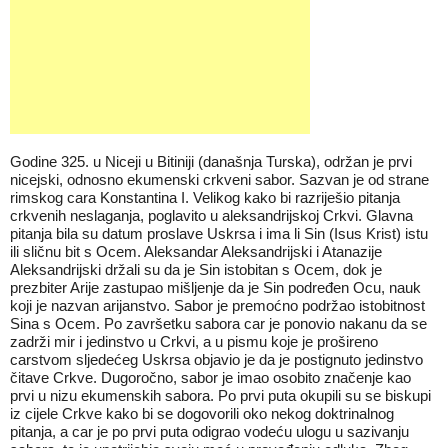
Godine 325. u Niceji u Bitiniji (današnja Turska), održan je prvi
nicejski, odnosno ekumenski crkveni sabor. Sazvan je od strane
rimskog cara Konstantina I. Velikog kako bi razriješio pitanja
crkvenih neslaganja, poglavito u aleksandrijskoj Crkvi. Glavna
pitanja bila su datum proslave Uskrsa i ima li Sin (Isus Krist) istu
ili sličnu bit s Ocem. Aleksandar Aleksandrijski i Atanazije
Aleksandrijski držali su da je Sin istobitan s Ocem, dok je
prezbiter Arije zastupao mišljenje da je Sin podređen Ocu, nauk
koji je nazvan arijanstvo. Sabor je premoćno podržao istobitnost
Sina s Ocem. Po završetku sabora car je ponovio nakanu da se
zadrži mir i jedinstvo u Crkvi, a u pismu koje je prošireno
carstvom sljedećeg Uskrsa objavio je da je postignuto jedinstvo
čitave Crkve. Dugoročno, sabor je imao osobito značenje kao
prvi u nizu ekumenskih sabora. Po prvi puta okupili su se biskupi
iz cijele Crkve kako bi se dogovorili oko nekog doktrinalnog
pitanja, a car je po prvi puta odigrao vodeću ulogu u sazivanju