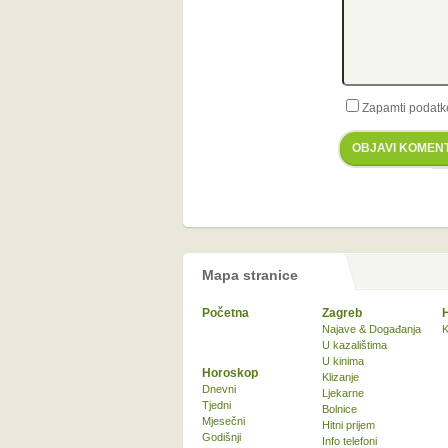
Zapamti podatk
OBJAVI KOMEN
Mapa stranice
Početna
Zagreb
Najave & Događanja
K
U kazalištima
U kinima
Horoskop
Klizanje
Dnevni
Ljekarne
Tjedni
Bolnice
Mjesečni
Hitni prijem
Godišnji
Info telefoni