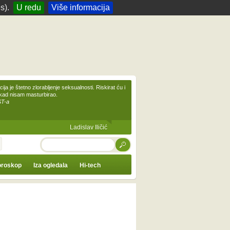
s).
U redu
Više informacija
ija je štetno zlorabljenje seksualnosti. Riskirat ću i
ikad nisam masturbirao.
ST-a
Ladislav Iličić
TRAŽI
roskop
Iza ogledala
Hi-tech