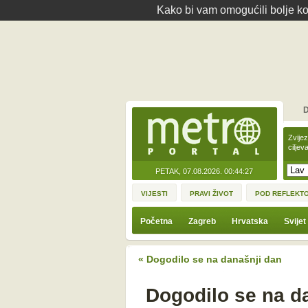
Kako bi vam omogućili bolje kor
D
Zvije
ciljev
PETAK, 07.08.2026.
00:44:27
VIJESTI
PRAVI ŽIVOT
POD REFLEKT
Početna
Zagreb
Hrvatska
Svijet
« Dogodilo se na današnji dan
Dogodilo se na da