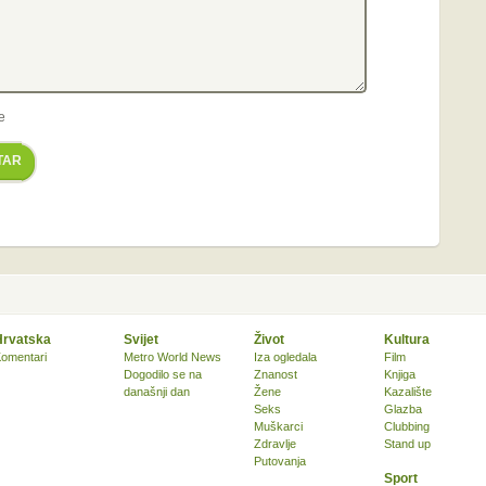
e
TAR
Hrvatska
Svijet
Život
Kultura
omentari
Metro World News
Iza ogledala
Film
Dogodilo se na
Znanost
Knjiga
današnji dan
Žene
Kazalište
Seks
Glazba
Muškarci
Clubbing
Zdravlje
Stand up
Putovanja
Sport