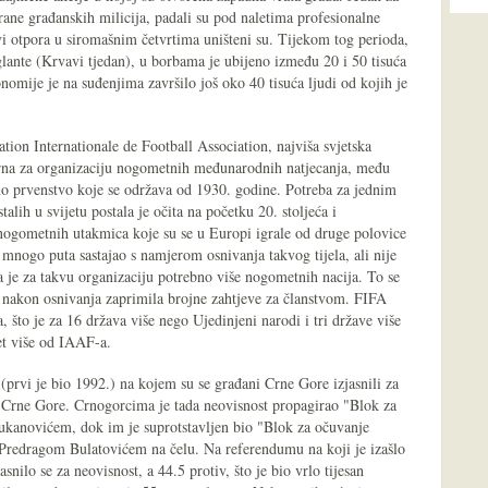
rane građanskih milicija, padali su pod naletima profesionalne
vi otpora u siromašnim četvrtima uništeni su. Tijekom tog perioda,
lante (Krvavi tjedan), u borbama je ubijeno između 20 i 50 tisuća
nomije je na suđenjima završilo još oko 40 tisuća ljudi od kojih je
ion Internationale de Football Association, najviša svjetska
rna za organizaciju nogometnih međunarodnih natjecanja, među
o prvenstvo koje se održava od 1930. godine. Potreba za jednim
talih u svijetu postala je očita na početku 20. stoljeća i
gometnih utakmica koje su se u Europi igrale od druge polovice
 mnogo puta sastajao s namjerom osnivanja takvog tijela, ali nije
 je za takvu organizaciju potrebno više nogometnih nacija. To se
o nakon osnivanja zaprimila brojne zahtjeve za članstvom. FIFA
što je za 16 država više nego Ujedinjeni narodi i tri države više
et više od IAAF-a.
prvi je bio 1992.) na kojem su se građani Crne Gore izjasnili za
 Crne Gore. Crnogorcima je tada neovisnost propagirao "Blok za
kanovićem, dok im je suprotstavljen bio "Blok za očuvanje
 Predragom Bulatovićem na čelu. Na referendumu na koji je izašlo
snilo se za neovisnost, a 44.5 protiv, što je bio vrlo tijesan