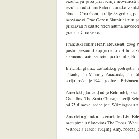
rezultat jer je za prihvaćanje neovisnost
rezultata od strane Referendumske komisij
čime je Crna Gora, poslije 88 godina, p
neovisnosti Crne Gore u Skupštini nisu pr
priznavali rezultate referenduma navodeći 
građana Crne Gore.
Henri Rousseau
Francuski slikar
, zbog 
postimpresionist koji je radio u stilu nai
spomenuti autoportrete i portre, nije bio 
J
Britanski glumac australskog podrijetla
Titanic, The Mummy, Anaconda, The Tailor
serija, rođen je 1947. godine u Brisbaneu
Judge Reinhold
Američki glumac
, pozn
Gremlins, The Santa Clause, te seriji Sein
od 75 filmova, rođen je u Wilmingtonu u
Lisa Ede
Američka glumica i scenaristica
nastupima u filmovima The Doors, What W
Without a Trace i Judging Amy, rođena j