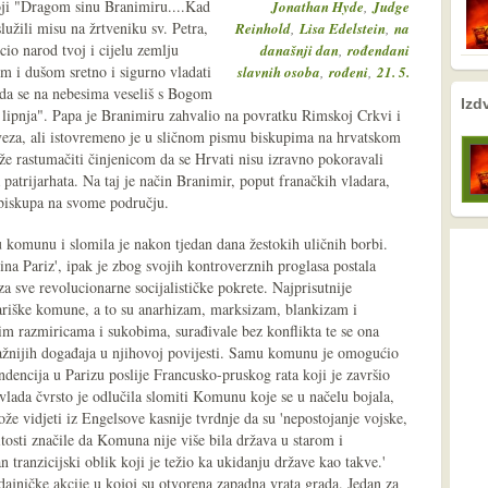
oji "Dragom sinu Branimiru....Kad
,
Jonathan Hyde
Judge
žili misu na žrtveniku sv. Petra,
,
,
Reinhold
Lisa Edelstein
na
cio narod tvoj i cijelu zemlju
,
današnji dan
rođendani
om i dušom sretno i sigurno vladati
,
,
slavnih osoba
rođeni
21. 5.
 da se na nebesima veseliš s Bogom
nema prethodne s
nema sljede
Izd
 lipnja". Papa je Branimiru zahvalio na povratku Rimskoj Crkvi i
 veza, ali istovremeno je u sličnom pismu biskupima na hrvatskom
ože rastumačiti činjenicom da se Hrvati nisu izravno pokoravali
patrijarhata. Na taj je način Branimir, poput franačkih vladara,
biskupa na svome području.
 komunu i slomila je nakon tjedan dana žestokih uličnih borbi.
na Pariz', ipak je zbog svojih kontroverznih proglasa postala
a sve revolucionarne socijalističke pokrete. Najprisutnije
ariške komune, a to su anarhizam, marksizam, blankizam i
im razmiricama i sukobima, surađivale bez konflikta te se ona
važnijih događaja u njihovoj povijesti. Samu komunu je omogućio
ndencija u Parizu poslije Francusko-pruskog rata koji je završio
lada čvrsto je odlučila slomiti Komunu koje se u načelu bojala,
ože vidjeti iz Engelsove kasnije tvrdnje da su 'nepostojanje vojske,
tosti značile da Komuna nije više bila država u starom i
n tranzicijski oblik koji je težio ka ukidanju države kao takve.'
zdajničke akcije u kojoj su otvorena zapadna vrata grada. Jedan za