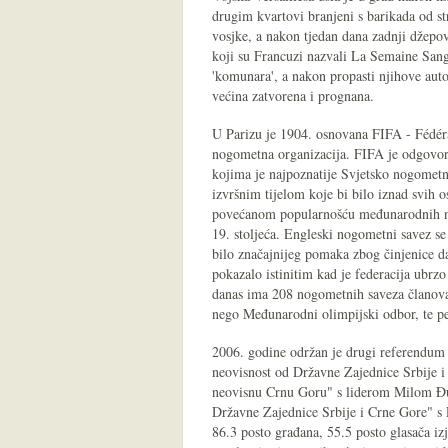
drugim kvartovi branjeni s barikada od st
vosjke, a nakon tjedan dana zadnji džepo
koji su Francuzi nazvali La Semaine Sang
'komunara', a nakon propasti njihove auto
većina zatvorena i prognana.
U Parizu je 1904. osnovana FIFA - Fédérat
nogometna organizacija. FIFA je odgovo
kojima je najpoznatije Svjetsko nogometn
izvršnim tijelom koje bi bilo iznad svih os
povećanom popularnošću međunarodnih no
19. stoljeća. Engleski nogometni savez se
bilo značajnijeg pomaka zbog činjenice da
pokazalo istinitim kad je federacija ubrz
danas ima 208 nogometnih saveza članova, 
nego Međunarodni olimpijski odbor, te p
2006. godine održan je drugi referendum (
neovisnost od Državne Zajednice Srbije i
neovisnu Crnu Goru" s liderom Milom Đu
Državne Zajednice Srbije i Crne Gore" s
86.3 posto građana, 55.5 posto glasača izja