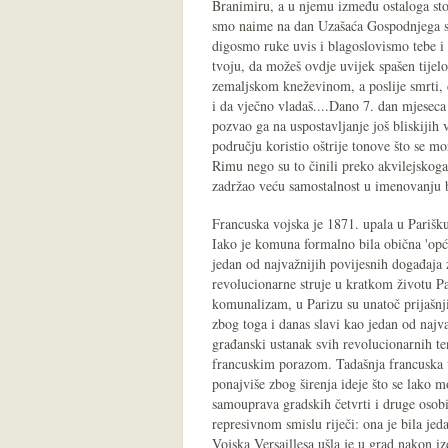
Branimiru, a u njemu između ostaloga st
smo naime na dan Uzašaća Gospodnjega slu
digosmo ruke uvis i blagoslovismo tebe i 
tvoju, da možeš ovdje uvijek spašen tijel
zemaljskom kneževinom, a poslije smrti,
i da vječno vladaš....Dano 7. dan mjeseca
pozvao ga na uspostavljanje još bliskijih
području koristio oštrije tonove što se m
Rimu nego su to činili preko akvilejskoga 
zadržao veću samostalnost u imenovanju 
Francuska vojska je 1871. upala u Parišku
Iako je komuna formalno bila obična 'opći
jedan od najvažnijih povijesnih događaja z
revolucionarne struje u kratkom životu P
komunalizam, u Parizu su unatoč prijašnj
zbog toga i danas slavi kao jedan od naj
građanski ustanak svih revolucionarnih te
francuskim porazom. Tadašnja francuska v
ponajviše zbog širenja ideje što se lako m
samouprava gradskih četvrti i druge osobi
represivnom smislu riječi: ona je bila jeda
Vojska Versaillesa ušla je u grad nakon i