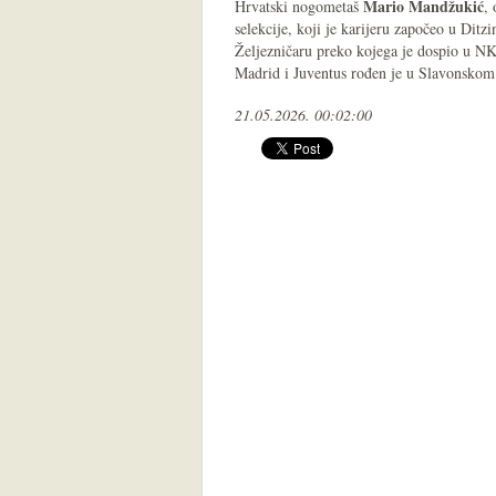
Mario Mandžukić
Hrvatski nogometaš
,
selekcije, koji je karijeru započeo u Dit
Željezničaru preko kojega je dospio u 
Madrid i Juventus rođen je u Slavonskom
21.05.2026. 00:02:00