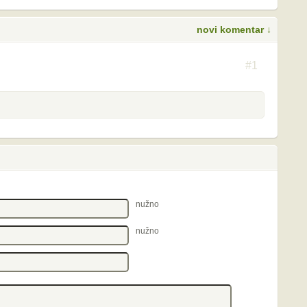
novi komentar ↓
S
#1
nužno
nužno