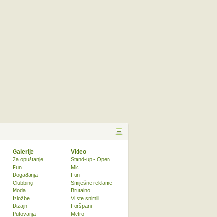
Galerije
Video
Za opuštanje
Stand-up - Open
Fun
Mic
Događanja
Fun
Clubbing
Smiješne reklame
Moda
Brutalno
Izložbe
Vi ste snimili
Dizajn
Foršpani
Putovanja
Metro