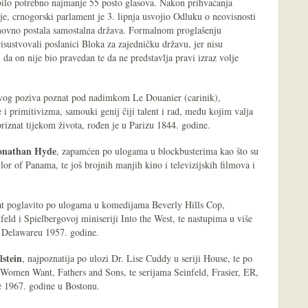
i bilo potrebno najmanje 55 posto glasova. Nakon prihvaćanja
e, crnogorski parlament je 3. lipnja usvojio Odluku o neovisnosti
onovno postala samostalna država. Formalnom proglašenju
isustvovali poslanici Bloka za zajedničku državu, jer nisu
da on nije bio pravedan te da ne predstavlja pravi izraz volje
svog poziva poznat pod nadimkom Le Douanier (carinik),
ve i primitivizma, samouki genij čiji talent i rad, među kojim valja
priznat tijekom života, rođen je u Parizu 1844. godine.
onathan Hyde
, zapamćen po ulogama u blockbusterima kao što su
 of Panama, te još brojnih manjih kino i televizijskih filmova i
.
at poglavito po ulogama u komedijama Beverly Hills Cop,
feld i Spielbergovoj miniseriji Into the West, te nastupima u više
 Delawareu 1957. godine.
lstein
, najpoznatija po ulozi Dr. Lise Cuddy u seriji House, te po
omen Want, Fathers and Sons, te serijama Seinfeld, Frasier, ER,
e 1967. godine u Bostonu.