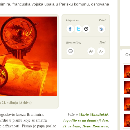
animira, francuska vojska upala u Parišku komunu, osnovana
Objavi na
Print
Komentiraj
Font
prethodno
2
Os
 21. svibnja (Arhiva)
lagoslovio kneza Branimira,
Više o
,
Mario Mandžukić
tvrdio u pismu koje se smatra
,
dogodilo se na današnji dan
 državnosti. Pismo je papa poslao
,
,
21. svibnja
Henri Rousseau