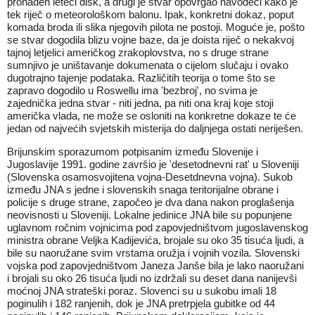
pronađen leteći disk, a drugi je stvar opovrgao navodeći kako je
tek riječ o meteorološkom balonu. Ipak, konkretni dokaz, poput
komada broda ili slika njegovih pilota ne postoji. Moguće je, pošto
se stvar dogodila blizu vojne baze, da je doista riječ o nekakvoj
tajnoj letjelici američkog zrakoplovstva, no s druge strane
sumnjivo je uništavanje dokumenata o cijelom slučaju i ovako
dugotrajno tajenje podataka. Različitih teorija o tome što se
zapravo dogodilo u Roswellu ima 'bezbroj', no svima je
zajednička jedna stvar - niti jedna, pa niti ona kraj koje stoji
američka vlada, ne može se osloniti na konkretne dokaze te će
jedan od najvećih svjetskih misterija do daljnjega ostati neriješen.
Brijunskim sporazumom potpisanim između Slovenije i
Jugoslavije 1991. godine završio je 'desetodnevni rat' u Sloveniji
(Slovenska osamosvojitena vojna-Desetdnevna vojna). Sukob
između JNA s jedne i slovenskih snaga teritorijalne obrane i
policije s druge strane, započeo je dva dana nakon proglašenja
neovisnosti u Sloveniji. Lokalne jedinice JNA bile su popunjene
uglavnom ročnim vojnicima pod zapovjedništvom jugoslavenskog
ministra obrane Veljka Kadijevića, brojale su oko 35 tisuća ljudi, a
bile su naoružane svim vrstama oružja i vojnih vozila. Slovenski
vojska pod zapovjedništvom Janeza Janše bila je lako naoružani
i brojali su oko 26 tisuća ljudi no izdržali su deset dana nanijevši
moćnoj JNA strateški poraz. Slovenci su u sukobu imali 18
poginulih i 182 ranjenih, dok je JNA pretrpjela gubitke od 44