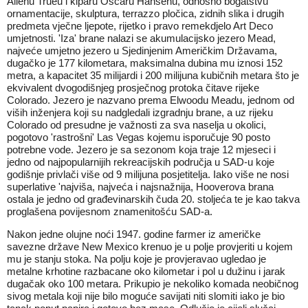
Allenu Trueu i kiparu Oscaru Hansenu, odnosno bogatstvu
ornamentacije, skulptura, terrazzo pločica, zidnih slika i drugih
predmeta vječne ljepote, rijetko i pravo remekdjelo Art Deco
umjetnosti. 'Iza' brane nalazi se akumulacijsko jezero Mead,
najveće umjetno jezero u Sjedinjenim Američkim Državama,
dugačko je 177 kilometara, maksimalna dubina mu iznosi 152
metra, a kapacitet 35 milijardi i 200 milijuna kubičnih metara što je
ekvivalent dvogodišnjeg prosječnog protoka čitave rijeke
Colorado. Jezero je nazvano prema Elwoodu Meadu, jednom od
viših inženjera koji su nadgledali izgradnju brane, a uz rijeku
Colorado od presudne je važnosti za sva naselja u okolici,
pogotovo 'rastrošni' Las Vegas kojemu isporučuje 90 posto
potrebne vode. Jezero je sa sezonom koja traje 12 mjeseci i
jedno od najpopularnijih rekreacijskih područja u SAD-u koje
godišnje privlači više od 9 milijuna posjetitelja. Iako više ne nosi
superlative 'najviša, najveća i najsnažnija, Hooverova brana
ostala je jedno od građevinarskih čuda 20. stoljeća te je kao takva
proglašena povijesnom znamenitošću SAD-a.
Nakon jedne olujne noći 1947. godine farmer iz američke
savezne države New Mexico krenuo je u polje provjeriti u kojem
mu je stanju stoka. Na polju koje je provjeravao ugledao je
metalne krhotine razbacane oko kilometar i pol u dužinu i jarak
dugačak oko 100 metara. Prikupio je nekoliko komada neobičnog
sivog metala koji nije bilo moguće savijati niti slomiti iako je bio