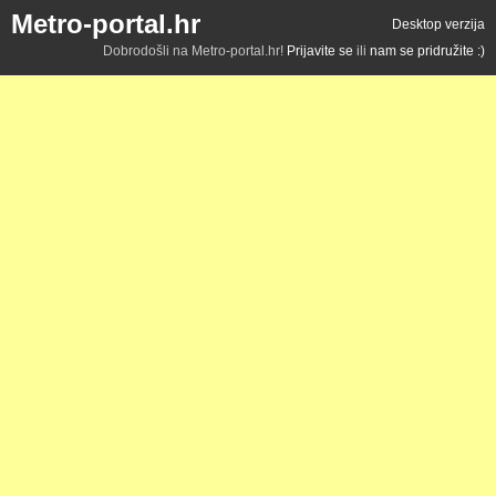
Metro-portal.hr
Desktop verzija
Dobrodošli na Metro-portal.hr!
Prijavite se
ili
nam se pridružite :)