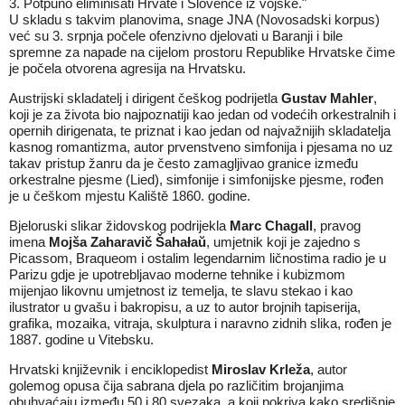
3. Potpuno eliminisati Hrvate i Slovence iz vojske."
U skladu s takvim planovima, snage JNA (Novosadski korpus)
već su 3. srpnja počele ofenzivno djelovati u Baranji i bile
spremne za napade na cijelom prostoru Republike Hrvatske čime
je počela otvorena agresija na Hrvatsku.
Austrijski skladatelj i dirigent češkog podrijetla
Gustav Mahler
,
koji je za života bio najpoznatiji kao jedan od vodećih orkestralnih i
opernih dirigenata, te priznat i kao jedan od najvažnijih skladatelja
kasnog romantizma, autor prvenstveno simfonija i pjesama no uz
takav pristup žanru da je često zamagljivao granice između
orkestralne pjesme (Lied), simfonije i simfonijske pjesme, rođen
je u češkom mjestu Kaliště 1860. godine.
Bjeloruski slikar židovskog podrijekla
Marc Chagall
, pravog
imena
Mojša Zaharavič Šahałaŭ
, umjetnik koji je zajedno s
Picassom, Braqueom i ostalim legendarnim ličnostima radio je u
Parizu gdje je upotrebljavao moderne tehnike i kubizmom
mijenjao likovnu umjetnost iz temelja, te slavu stekao i kao
ilustrator u gvašu i bakropisu, a uz to autor brojnih tapiserija,
grafika, mozaika, vitraja, skulptura i naravno zidnih slika, rođen je
1887. godine u Vitebsku.
Hrvatski književnik i enciklopedist
Miroslav Krleža
, autor
golemog opusa čija sabrana djela po različitim brojanjima
obuhvaćaju između 50 i 80 svezaka, a koji pokriva kako središnje