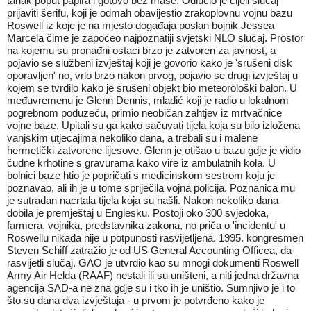
tanak poput papira i gotovo bez mase. Odlučio je cijeli slučaj
prijaviti šerifu, koji je odmah obavijestio zrakoplovnu vojnu bazu
Roswell iz koje je na mjesto događaja poslan bojnik Jessea
Marcela čime je započeo najpoznatiji svjetski NLO slučaj. Prostor
na kojemu su pronađni ostaci brzo je zatvoren za javnost, a
pojavio se službeni izvještaj koji je govorio kako je 'srušeni disk
oporavljen' no, vrlo brzo nakon prvog, pojavio se drugi izvještaj u
kojem se tvrdilo kako je srušeni objekt bio meteorološki balon. U
međuvremenu je Glenn Dennis, mladić koji je radio u lokalnom
pogrebnom poduzeću, primio neobičan zahtjev iz mrtvačnice
vojne baze. Upitali su ga kako sačuvati tijela koja su bilo izložena
vanjskim utjecajima nekoliko dana, a trebali su i malene
hermetički zatvorene lijesove. Glenn je otišao u bazu gdje je vidio
čudne krhotine s gravurama kako vire iz ambulatnih kola. U
bolnici baze htio je popričati s medicinskom sestrom koju je
poznavao, ali ih je u tome spriječila vojna policija. Poznanica mu
je sutradan nacrtala tijela koja su našli. Nakon nekoliko dana
dobila je premještaj u Englesku. Postoji oko 300 svjedoka,
farmera, vojnika, predstavnika zakona, no priča o 'incidentu' u
Roswellu nikada nije u potpunosti rasvijetljena. 1995. kongresmen
Steven Schiff zatražio je od US General Accounting Officea, da
rasvijetli slučaj. GAO je utvrdio kao su mnogi dokumenti Roswell
Army Air Helda (RAAF) nestali ili su uništeni, a niti jedna državna
agencija SAD-a ne zna gdje su i tko ih je uništio. Sumnjivo je i to
što su dana dva izvještaja - u prvom je potvrđeno kako je