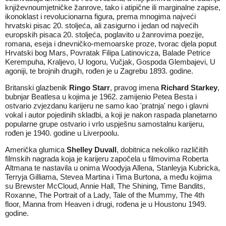
književnoumjetničke žanrove, tako i atipične ili marginalne zapise,
ikonoklast i revolucionarna figura, prema mnogima najveći
hrvatski pisac 20. stoljeća, ali zasigurno i jedan od najvećih
europskih pisaca 20. stoljeća, poglavito u žanrovima poezije,
romana, eseja i dnevničko-memoarske proze, tvorac djela poput
Hrvatski bog Mars, Povratak Filipa Latinovicza, Balade Petrice
Kerempuha, Kraljevo, U logoru, Vučjak, Gospoda Glembajevi, U
agoniji, te brojnih drugih, rođen je u Zagrebu 1893. godine.
Britanski glazbenik
Ringo Starr
, pravog imena
Richard Starkey
,
bubnjar Beatlesa u kojima je 1962. zamijenio Petea Besta i
ostvario zvjezdanu karijeru ne samo kao 'pratnja' nego i glavni
vokal i autor pojedinih skladbi, a koji je nakon raspada planetarno
popularne grupe ostvario i vrlo uspješnu samostalnu karijeru,
rođen je 1940. godine u Liverpoolu.
Američka glumica
Shelley Duvall
, dobitnica nekoliko različitih
filmskih nagrada koja je karijeru započela u filmovima Roberta
Altmana te nastavila u onima Woodyja Allena, Stanleyja Kubricka,
Terryja Gilliama, Stevea Martina i Tima Burtona, a među kojima
su Brewster McCloud, Annie Hall, The Shining, Time Bandits,
Roxanne, The Portrait of a Lady, Tale of the Mummy, The 4th
floor, Manna from Heaven i drugi, rođena je u Houstonu 1949.
godine.