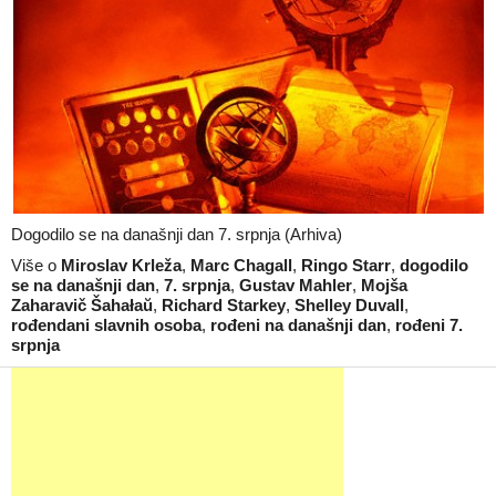
Dogodilo se na današnji dan 7. srpnja (Arhiva)
Više o
Miroslav Krleža
,
Marc Chagall
,
Ringo Starr
,
dogodilo
se na današnji dan
,
7. srpnja
,
Gustav Mahler
,
Mojša
Zaharavič Šahałaŭ
,
Richard Starkey
,
Shelley Duvall
,
rođendani slavnih osoba
,
rođeni na današnji dan
,
rođeni 7.
srpnja