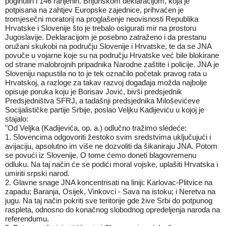
poginulih i 146 ranjenih. Brijunskom deklaracijom, koja je
potpisana na zahtjev Europske zajednice, prihvaćen je
tromjesečni moratorij na proglašenje neovisnosti Republika
Hrvatske i Slovenije što je trebalo osigurati mir na prostoru
Jugoslavije. Deklaracijom je posebno zatraženo i da prestanu
oružani skukobi na području Slovenije i Hrvatske, te da se JNA
povuče u vojarne koje su na području Hrvatske već bile blokirane
od strane malobrojnih pripadnika Narodne zaštite i policije. JNA je
Sloveniju napustila no to je tek označilo početak pravog rata u
Hrvatskoj, a razloge za takav razvoj događaja možda najbolje
opisuje poruka koju je Borisav Jović, bivši predsjednik
Predsjedništva SFRJ, a tadašnji predsjednika Miloševićeve
Socijalističke partije Srbije, poslao Veljku Kadijeviću u kojoj je
stajalo:
"Od Veljka (Kadijevića, op. a.) odlučno tražimo sledeće:
1. Slovencima odgovoriti žestoko svim sredstvima uključujući i
avijaciju, apsolutno im više ne dozvoliti da šikaniraju JNA. Potom
se povući iz Slovenije. O tome ćemo doneti blagovremenu
odluku. Na taj način će se podići moral vojske, uplašiti Hrvatska i
umiriti srpski narod.
2. Glavne snage JNA koncentrisati na liniji: Karlovac-Plitvice na
zapadu; Baranja, Osijek, Vinkovci - Sava na istoku; i Neretva na
jugu. Na taj način pokriti sve teritorije gde žive Srbi do potpunog
raspleta, odnosno do konačnog slobodnog opredeljenja naroda na
referendumu.