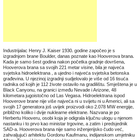
Industrijalac Henry J. Kaiser 1930. godine započeo je s
izgradnjom brane Boulder, danas poznate kao Hooverova brana.
Kada je samo šest godina nakon početka gradnje dovršena,
Hooverova brana sa svojih 221 metar visine, bila je najveća
svjetska hidroelektrana , a ujedno i najveća svjetska betonska
građevina. U njezinoj izgradnji sudjelovalo je više od 16 tisuća
radnika od kojih je 112 živote ostavilo na gradilištu. Smještena je u
Black Canyonu, na granici između Nevade i Arizone, 48
kilometara jugoistočno od Las Vegasa. Hidroelektrana ispod
Hooverove brane nije više najveća ni u svijetu ni u Americi, ali sa
svojih 17 generatora još uvijek proizvodi oko 2.078 MW energije,
približno koliko i dvije nuklearne elektrane. Nazvana je po
Herbertu Hooveru, osobi koja je odigrala ključnu ulogu u njenom
nastanku i to prvo kao ministar trgovine, a zatim i predsjednik
SAD-a. Hooverova brana nije samo inženjerijsko čudo već,
zahvaljujući arhitektu Gordonu Kaufmanu, indijanskom umjetniku