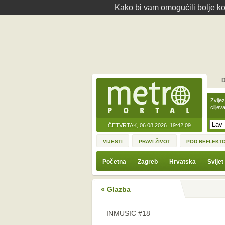
Kako bi vam omogućili bolje kor
D
Zvije
ciljev
ČETVRTAK, 06.08.2026.
19:42:09
VIJESTI
PRAVI ŽIVOT
POD REFLEKT
Početna
Zagreb
Hrvatska
Svijet
« Glazba
INMUSIC #18