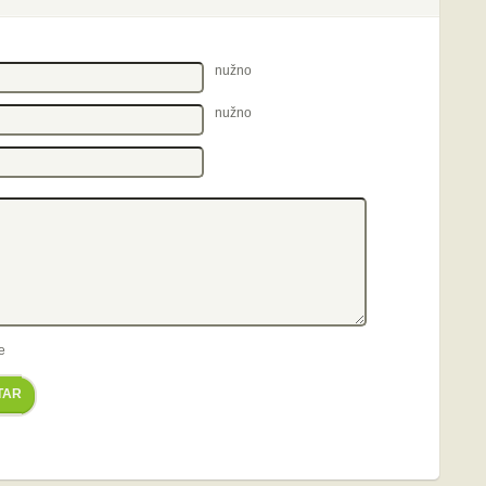
nužno
nužno
e
TAR