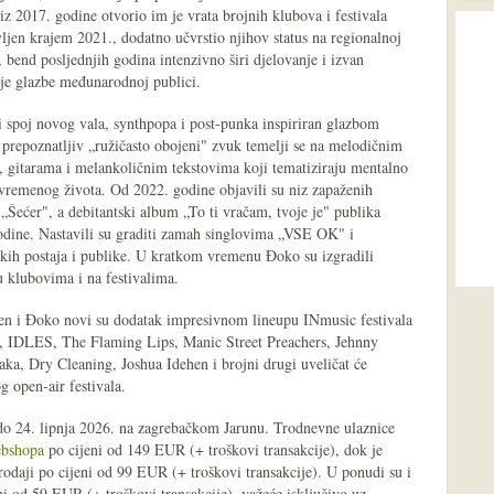
 2017. godine otvorio im je vrata brojnih klubova i festivala
ljen krajem 2021., dodatno učvrstio njihov status na regionalnoj
bend posljednjih godina intenzivno širi djelovanje i izvan
je glazbe međunarodnoj publici.
 spoj novog vala, synthpopa i post-punka inspiriran glazbom
 prepoznatljiv „ružičasto obojeni" zvuk temelji se na melodičnim
, gitarama i melankoličnim tekstovima koji tematiziraju mentalno
uvremenog života. Od 2022. godine objavili su niz zapaženih
 „Šećer", a debitantski album „To ti vračam, tvoje je" publika
odine. Nastavili su graditi zamah singlovima „VSE OK" i
ih postaja i publike. U kratkom vremenu Đoko su izgradili
u klubovima i na festivalima.
n i Đoko novi su dodatak impresivnom lineupu INmusic festivala
n, IDLES, The Flaming Lips, Manic Street Preachers, Jehnny
ka, Dry Cleaning, Joshua Idehen i brojni drugi uveličat će
 open-air festivala.
 do 24. lipnja 2026. na zagrebačkom Jarunu. Trodnevne ulaznice
ebshopa
po cijeni od 149 EUR (+ troškovi transakcije), dok je
odaji po cijeni od 99 EUR (+ troškovi transakcije). U ponudi su i
 od 59 EUR (+ troškovi transakcije), važeće isključivo uz