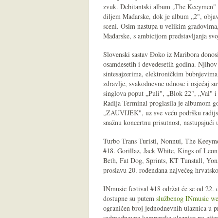
zvuk. Debitantski album „The Keeymen" iz
diljem Mađarske, dok je album „2", objav
sceni. Osim nastupa u velikim gradovima, 
Mađarske, s ambicijom predstavljanja svo
Slovenski sastav Đoko iz Maribora donosi
osamdesetih i devedesetih godina. Njihov
sintesajzerima, elektroničkim bubnjevima
zdravlje, svakodnevne odnose i osjećaj s
singlova poput „Puli", „Blok 22", „Val" i
Radija Terminal proglasila je albumom g
„ZAUVIJEK", uz sve veću podršku radijsk
snažnu koncertnu prisutnost, nastupajući 
Turbo Trans Turisti, Nonnui, The Keeyme
#18. Gorillaz, Jack White, Kings of Leo
Beth, Fat Dog, Sprints, KT Tunstall, Yona
proslavu 20. rođendana najvećeg hrvatskog
INmusic festival #18 održat će se od 22.
dostupne su putem
službenog INmusic w
ograničen broj jednodnevnih ulaznica u pr
sedmodnevne kamperske ulaznice po cijeni