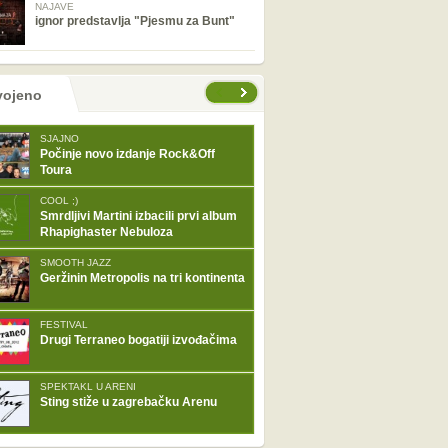
NAJAVE
ignor predstavlja "Pjesmu za Bunt"
tranice
vojeno
SJAJNO
Počinje novo izdanje Rock&Off
Toura
COOL ;)
Smrdljivi Martini izbacili prvi album
Rhapighaster Nebuloza
SMOOTH JAZZ
Geržinin Metropolis na tri kontinenta
FESTIVAL
Drugi Terraneo bogatiji izvođačima
SPEKTAKL U ARENI
Sting stiže u zagrebačku Arenu