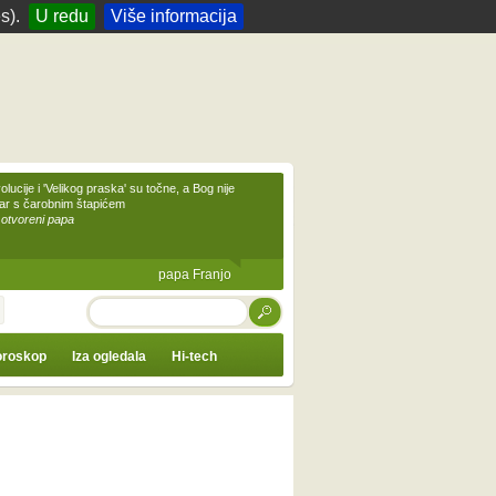
s).
U redu
Više informacija
olucije i 'Velikog praska' su točne, a Bog nije
čar s čarobnim štapićem
 otvoreni papa
papa Franjo
TRAŽI
roskop
Iza ogledala
Hi-tech