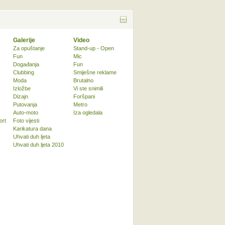
Galerije
Video
Za opuštanje
Stand-up - Open
Fun
Mic
Događanja
Fun
Clubbing
Smiješne reklame
Moda
Brutalno
Izložbe
Vi ste snimili
Dizajn
Foršpani
Putovanja
Metro
Auto-moto
Iza ogledala
ort
Foto vijesti
Karikatura dana
Uhvati duh ljeta
Uhvati duh ljeta 2010