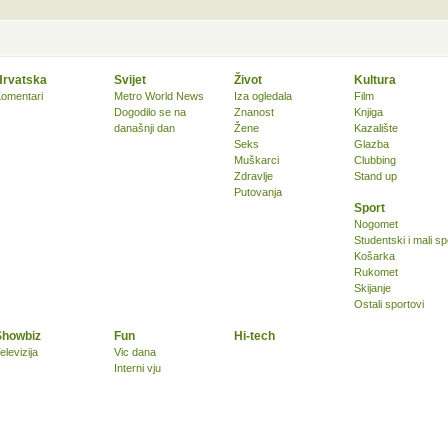
Hrvatska
Svijet
Život
Kultura
omentari
Metro World News
Iza ogledala
Film
Dogodilo se na
Znanost
Knjiga
današnji dan
Žene
Kazalište
Seks
Glazba
Muškarci
Clubbing
Zdravlje
Stand up
Putovanja
Sport
Nogomet
Studentski i mali sp
Košarka
Rukomet
Skijanje
Ostali sportovi
Showbiz
Fun
Hi-tech
elevizija
Vic dana
Interni vju