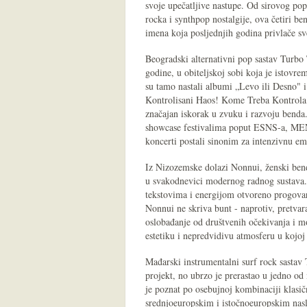
svoje upečatljive nastupe. Od sirovog po
rocka i synthpop nostalgije, ova četiri b
imena koja posljednjih godina privlače sve
Beogradski alternativni pop sastav Turbo
godine, u obiteljskoj sobi koja je istovr
su tamo nastali albumi „Levo ili Desno" i
Kontrolisani Haos! Kome Treba Kontrola?"
značajan iskorak u zvuku i razvoju benda
showcase festivalima poput ESNS-a, MEN
koncerti postali sinonim za intenzivnu em
Iz Nizozemske dolazi Nonnui, ženski bend 
u svakodnevici modernog radnog sustava. N
tekstovima i energijom otvoreno progovara
Nonnui ne skriva bunt - naprotiv, pretvar
oslobađanje od društvenih očekivanja i m
estetiku i nepredvidivu atmosferu u kojoj 
Mađarski instrumentalni surf rock sasta
projekt, no ubrzo je prerastao u jedno o
je poznat po osebujnoj kombinaciji klasič
srednjoeuropskim i istočnoeuropskim nasl