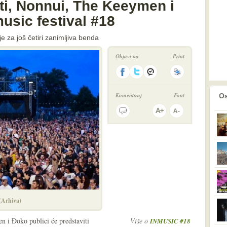
ti, Nonnui, The Keeymen i
usic festival #18
je za još četiri zanimljiva benda
Objavi na
Print
prethodno
2
Komentiraj
Font
Os
 (Arhiva)
 i Đoko publici će predstaviti
Više o
INMUSIC #18