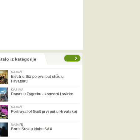
talo iz kategorije
NAJAVE
Electric Six po prvi put stižu u
Hrvatsku
KAJ IMA
Danas u Zagrebu - koncerti i svirke
NAJAVE
Portrayal of Guilt prvi put u Hrvatskoj
NAJAVE
Boris Štok u klubu SAX