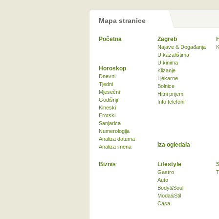
Mapa stranice
Početna
Zagreb
Najave & Događanja
K
U kazalištima
U kinima
Horoskop
Klizanje
Dnevni
Ljekarne
Tjedni
Bolnice
Mjesečni
Hitni prijem
Godišnji
Info telefoni
Kineski
Erotski
Sanjarica
Numerologija
Analiza datuma
Iza ogledala
Analiza imena
Biznis
Lifestyle
Gastro
T
Auto
Body&Soul
Moda&Stil
Casa