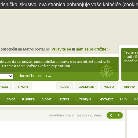
isničko iskustvo, ova stranica pohranjuje vaše kolačiće (cookie
obrodošli na Metro-portal.hr!
Prijavite se
ili
nam se pridružite :)
Teorije ev
'mađioni
neobično
zde vam danas pružaju punu podršku za ostvarenje ambicioznih poslovnih
a. Bit ćete u centru pažnje i vaši će prijedlozi nai…
dnevni horoskop
→
OROM
SPORT
CLUB
GALERIJE
VIDEO
ARHIVA
Život
Kultura
Sport
Biznis
Lifestyle
Showbiz
Fun
Ho
Sljedeća vijest
Prethodna vijest
objavljeno prije 2 mjeseca i 23 dana