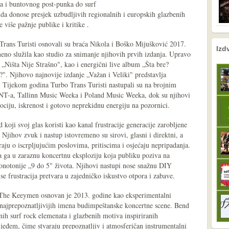
pa i buntovnog post-punka do surf
enda donose presjek uzbudljivih regionalnih i europskih glazbenih
 više pažnje publike i kritike .
 Trans Turisti osnovali su braća Nikola i Boško Mijušković 2017.
nema prethodne s
sljedeće
Izd
emeno služila kao studio za snimanje njihovih prvih izdanja. Upravo
 „Ništa Nije Strašno", kao i energični live album „Šta bre?
. Njihovo najnovije izdanje „Važan i Veliki" predstavlja
. Tijekom godina Turbo Trans Turisti nastupali su na brojnim
T-a, Tallinn Music Weeka i Poland Music Weeka, dok su njihovi
ociju, iskrenost i gotovo neprekidnu energiju na pozornici.
koji svoj glas koristi kao kanal frustracije generacije zarobljene
jihov zvuk i nastup istovremeno su sirovi, glasni i direktni, a
ju o iscrpljujućim poslovima, pritiscima i osjećaju nepripadanja.
a ga u zaraznu koncertnu eksploziju koja publiku poziva na
onotonije „9 do 5" života. Njihovi nastupi nose snažnu DIY
se frustracija pretvara u zajedničko iskustvo otpora i zabave.
v The Keeymen osnovan je 2013. godine kao eksperimentalni
d najprepoznatljivijih imena budimpeštanske koncertne scene. Bend
nih surf rock elemenata i glazbenih motiva inspiriranih
jeđem, čime stvaraju prepoznatljiv i atmosferičan instrumentalni