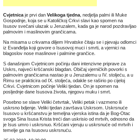
Cvjetnica
je prvi dan
Velikoga tjedna
, nedjelja palmi ili Muke
Gospodnje, koja se u Katoličkoj Crkvi slavi kao spomen na
Isusov svečani ulazak u Jeruzalem, kada ga je narod pozdravljao
palmovim i maslinovim grančicama.
Na misama u crkvama diljem Hrvatske čitaju se i pjevaju odlomci
iz Evanđelja koji govore o Isusovoj muci i smrti, a vjernici na
blagoslov nose maslinove i palmine grančice.
S današnjom Cvjetnicom počinju dani intenzivne priprave za
Uskrs, najveći kršćanski blagdan. Običaj vjerničkih povorki s
palmovim grančicama nastao je u Jeruzalemu u IV. stoljeću, a u
Rimu se prakticira od IX. stoljeća, odakle se raširio po cijeloj
Crkvi. Cvjetnicom počinje Veliki tjedan. On je spomen na
posljednje dane Isusova života, njegovu muku i smrt.
Posebno se slave Veliki četvrtak, Veliki petak i vazmeno ili
uskrsno bdjenje. Veliki tjedan završava Uskrsom. Uskrsnuće
Isusovo u kršćanstvu je temeljna vjerska istina da je Bog-Otac
svoga Sina Isusa Krista treći dan uskrisio od mrtvih, odnosno da
je Isus umro i uskrsnuo. Kršćani vjeruju u uskrsnuće od mrtvih i
temelje ga na Isusovu uskrsnuću.