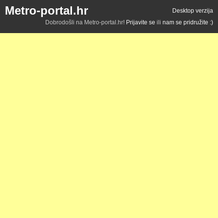
Metro-portal.hr
Desktop verzija
Dobrodošli na Metro-portal.hr!
Prijavite se
ili
nam se pridružite :)