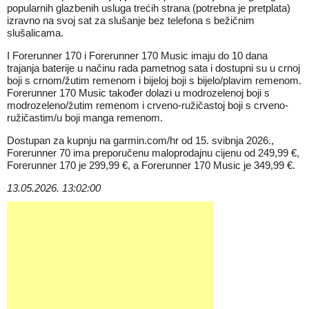
popularnih glazbenih usluga trećih strana (potrebna je pretplata)
izravno na svoj sat za slušanje bez telefona s bežičnim
slušalicama.
I Forerunner 170 i Forerunner 170 Music imaju do 10 dana
trajanja baterije u načinu rada pametnog sata i dostupni su u crnoj
boji s crnom/žutim remenom i bijeloj boji s bijelo/plavim remenom.
Forerunner 170 Music također dolazi u modrozelenoj boji s
modrozeleno/žutim remenom i crveno-ružičastoj boji s crveno-
ružičastim/u boji manga remenom.
Dostupan za kupnju na garmin.com/hr od 15. svibnja 2026.,
Forerunner 70 ima preporučenu maloprodajnu cijenu od 249,99 €,
Forerunner 170 je 299,99 €, a Forerunner 170 Music je 349,99 €.
13.05.2026. 13:02:00