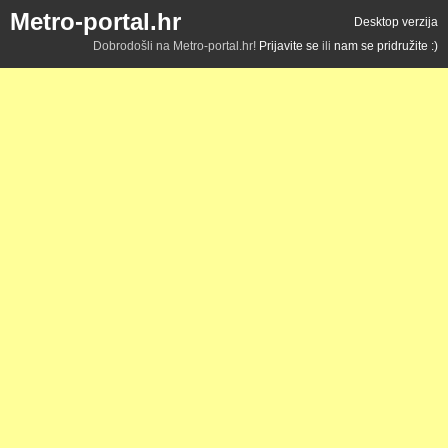
Metro-portal.hr
Desktop verzija
Dobrodošli na Metro-portal.hr!
Prijavite se
ili
nam se pridružite :)