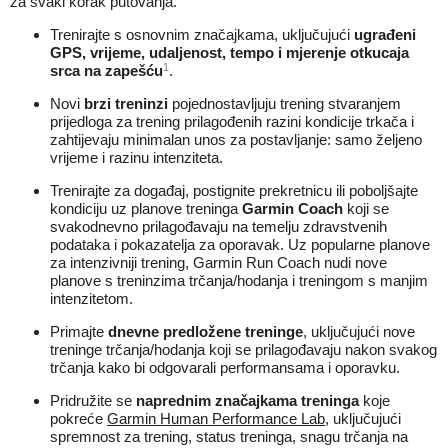
za svaki korak putovanja.
Trenirajte s osnovnim značajkama, uključujući
ugrađeni
GPS, vrijeme, udaljenost, tempo i mjerenje otkucaja
1
srca na zapešću
.
Novi
brzi treninzi
pojednostavljuju trening stvaranjem
prijedloga za trening prilagođenih razini kondicije trkača i
zahtijevaju minimalan unos za postavljanje: samo željeno
vrijeme i razinu intenziteta.
Trenirajte za događaj, postignite prekretnicu ili poboljšajte
kondiciju uz planove treninga
Garmin Coach
koji se
svakodnevno prilagođavaju na temelju zdravstvenih
podataka i pokazatelja za oporavak. Uz popularne planove
za intenzivniji trening, Garmin Run Coach nudi nove
planove s treninzima trčanja/hodanja i treningom s manjim
intenzitetom.
Primajte
dnevne predložene treninge
, uključujući nove
treninge trčanja/hodanja koji se prilagođavaju nakon svakog
trčanja kako bi odgovarali performansama i oporavku.
Pridružite se
naprednim značajkama treninga
koje
pokreće
Garmin Human Performance Lab
, uključujući
spremnost za trening, status treninga, snagu trčanja na