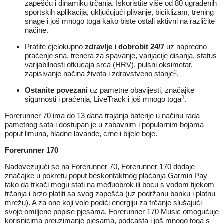
zapešću i dinamiku trčanja. Iskoristite više od 80 ugrađenih
sportskih aplikacija, uključujući plivanje, biciklizam, trening
snage i još mnogo toga kako biste ostali aktivni na različite
načine.
Pratite cjelokupno
zdravlje i dobrobit 24/7
uz napredno
praćenje sna, trenera za spavanje, varijacije disanja, status
varijabilnosti otkucaja srca (HRV), pulsni oksimetar,
2
zapisivanje načina života i zdravstveno stanje
.
Ostanite povezani
uz pametne obavijesti, značajke
3
sigurnosti i praćenja, LiveTrack i još mnogo toga
.
Forerunner 70 ima do 13 dana trajanja baterije u načinu rada
pametnog sata i dostupan je u zabavnim i popularnim bojama
poput limuna, hladne lavande, crne i bijele boje.
Forerunner 170
Nadovezujući se na Forerunner 70, Forerunner 170 dodaje
značajke u pokretu poput beskontaktnog plaćanja Garmin Pay
tako da trkači mogu stati na međuobrok ili bocu s vodom tijekom
trčanja i brzo platiti sa svog zapešća (uz podržanu banku i platnu
mrežu). A za one koji vole podići energiju za trčanje slušajući
svoje omiljene popise pjesama, Forerunner 170 Music omogućuje
korisnicima preuzimanje pjesama, podcasta i još mnogo toga s