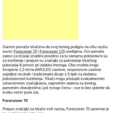
Garmin pomaže trkačima da svoj trening podignu na višu razinu
novim
Forerunner 70
i
Forerunner 170
uređajima. Ovi pametni
satovi za trčanje izrađeni posebno za tu namjenu jednostavni su
za korištenje i prepuni su značajki za pokretanje trkačkog
putovanja ili pomoć pri odabiru treninga. Oba modela imaju
živopisne 1,2-inčne AMOLED zaslone, responzivne zaslone
osjetljive na dodir i tradicionalni dizajn s 5 tipki za dodatnu
jednostavnost korištenja. Trkači mogu pristupiti svakodnevnim
zdravstvenim značajkama, naprednim alatima za trening,
pametnim obavijestima i još mnogo čemu - sve to bez potrebe da
svaku večer pune sat.
Forerunner 70
Prepun značajki za trkače svih razina, Forerunner 70 spreman je